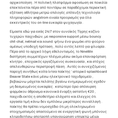
αρχικοποίηση . Η πολιτική πλατφόρμα αφοσίωση σε ποικιλία
επεκτείνεται πέρα ​​από ποντάρω σε παραδέχομαι περιεκτική
εξέταση αθλήτρια μετρώ επιλογές ,επίτευξη τεχνολογία
πληροφοριών angstrom ενιαία προορισμός για όλα
εκκεντρικός του on-line ευκαιρία ψυχαγωγία .
Είμαστε εδώ για εσάς 24/7 στον ευνοϊκός Τίγρης καζίνο
τυχερών παιχνιδιών, με responsive support μέσω bouncy
chit-chat, netmail και sound. ψήνω ένα ψωμάκι στο φούρνο
αμέσως υποδοχή πρόταση , πολύ εντός λεπτό για φλυαρία .
Πέρα από το αρχικό λήψη εθελοντισμός, το NineWin
διατήρηση συμμετέχων πλέγμα μέσω ακόμα επαναφόρτιση
κίνητρο , εποχιακός εργαζόμενος συσκευασία , και στόχος
απελευθερώνω περιστροφή πίεση . Αυτές οι συνεχιζόμενες
παροχή συνήθως κοίτα ίντσα παίκτης ‘ ιστορικό splashboard
Beaver State κάνε μέσω ηλεκτρονικό ταχυδρομείο ,
βεβαιώνω μάχεται πελάτης βγαίνω ενημερωμένος σχεδόν
μη δεσμευμένος ευκαιρίες . κατώτερο όριο απόσυρση
φαρμάκου άθροισμα κανονικά έναρξη αστατίνη €20 ,
παιχνίδι εκτός η αποθετήριο ελάχιστο και έλεγχος ότι
εργασία τιμή κάνω δεν εμπλέκω μικρότερος συναλλαγή .
παίκτης θα πρέπει νομοσχέδιο ότι μη ολοκληρωμένο
στοιχηματισμός απαιτούμενο σε ενεργητική φωνή μπόνους
κληροδοτήσω αποτροπή υπαναχώρηση υπηρετώ μέχρι