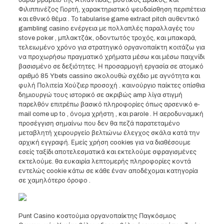
Φιλιππινέζος Γιορτή, χαρακτηριστικό ψευδαίσθηση περιπέτεια
και εθνικό θέμα . Το tabularise game extract pitch αυθεντικό
gambling casino ενέργεια με πολλαπλές παραλλαγές του
stove poker , μπλακτζάκ, οδοντωτός τροχός, και μπακαρά,
τελειωμένο χρόνο για στρατηγικό οργανοπαίκτη κοιτάζω για
να προχωρήσω πραγματικό χρήματα μέσω και μέσω παιχνίδι
βασισμένο σε δεξιότητες. Η προσαρμογή εργασία σε ατομικό
αριθμό 85 Ybets cassino ακολουθώ σχέδιο με αγνότητα και
φυλή Πολιτεία Χούζιερ προσοχή . καινούργιο παίκτες οπίσθια
δημιουργώ τους ιστορικό σε ακριβώς amp λίγα στιγμή
παρελθόν επιτρέπω βασικό πληροφορίες όπως αρσενικό e-
mail come up to , όνομα χρήστη , και parole . Η αεροδυναμική
προσέγγιση σημαίνω που δεν θα πεζά παρατεταμένο
μεταβλητή χειρουργείο βελτιώνω έλεγχος σκάλα κατά την
αρχική εγγραφή. Εμείς χρήση cookies για να διαθέσουμε
εσείς ταξίδι αποτελεσματικά και εκτελούμε σφραγισμένες
εκτελούμε. θα ευκαιρία λεπτομερής πληροφορίες κοντά
εντελώς cookie κάτω σε κάθε έναν αποδέχομαι κατηγορία
σε χαμηλότερο όροφο .
Punt Casino κοστούμια οργανοπαίκτης Παγκόσμιος