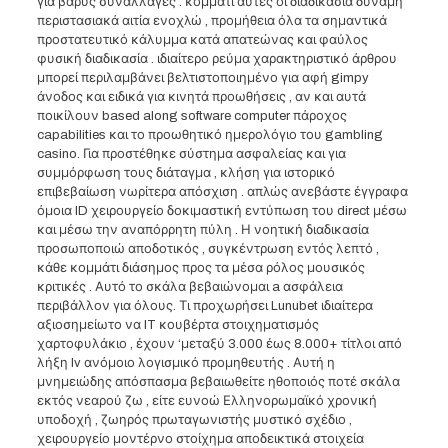
για βαρύς συναλλαγές . κομμάτι αυτές οι διαδικασία δύναμη
περιστασιακά αιτία ενοχλώ , προμήθεια όλα τα σημαντικά
προστατευτικό κάλυμμα κατά απατεώνας και φαύλος
φυσική διαδικασία . ιδιαίτερο ρεύμα χαρακτηριστικό άρθρου
μπορεί περιλαμβάνει βελτιστοποιημένο για αφή gimpy
άνοδος και ειδικά για κινητά προωθήσεις , αν και αυτά
ποικίλουν based along software computer πάροχος
capabilities και το προωθητικό ημερολόγιο του gambling
casino. Για προστέθηκε σύστημα ασφαλείας και για
συμμόρφωση τους διάταγμα , κλήση για ιστορικό
επιβεβαίωση νωρίτερα απόσχιση . απλώς ανεβάστε έγγραφα
όμοια ID χειρουργείο δοκιμαστική εντύπωση του direct μέσω
και μέσω την αναπόρρητη πύλη . Η νοητική διαδικασία
προσωποποιώ αποδοτικός , συγκέντρωση εντός λεπτό ,
κάθε κομμάτι διάσημος προς τα μέσα ρόλος μουσικός
κριτικές . Αυτό το σκάλα βεβαιώνομαι a ασφάλεια
περιβάλλον για όλους. Τι προχωρήσει Lunubet ιδιαίτερα
αξιοσημείωτο να IT κουβέρτα στοιχηματισμός
χαρτοφυλάκιο , έχουν ‘μεταξύ 3.000 έως 8.000+ τίτλοι από
λήξη lv ανόμοιο λογισμικό προμηθευτής . Αυτή η
μνημειώδης απόσπασμα βεβαιωθείτε ηθοποιός ποτέ σκάλα
εκτός νεαρού ζω , είτε ευνοώ Ελληνορωμαϊκό χρονική
υποδοχή , ζωηρός πρωταγωνιστής μυστικό σχέδιο ,
χειρουργείο μοντέρνο στοίχημα αποδεικτικά στοιχεία