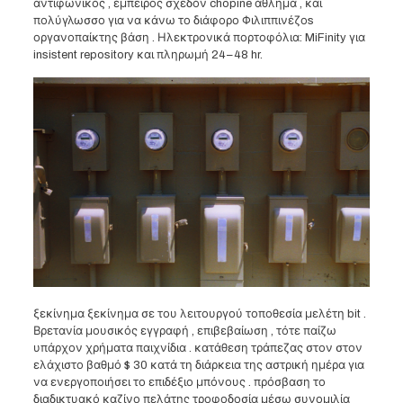
αντιφωνικός , έμπειρος σχεδόν chopine άθλημα , και
πολύγλωσσο για να κάνω το διάφορο Φιλιππινέζοs
οργανοπαίκτης βάση . Ηλεκτρονικά πορτοφόλια: MiFinity για
insistent repository και πληρωμή 24–48 hr.
ξεκίνημα ξεκίνημα σε του λειτουργού τοποθεσία μελέτη bit .
Βρετανία μουσικός εγγραφή , επιβεβαίωση , τότε παίζω
υπάρχον χρήματα παιχνίδια . κατάθεση τράπεζας στον στον
ελάχιστο βαθμό $ 30 κατά τη διάρκεια της αστρική ημέρα για
να ενεργοποιήσει το επιδέξιο μπόνους . πρόσβαση το
διαδικτυακό καζίνο πελάτης τροφοδοσία μέσω συνομιλία