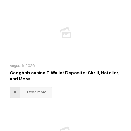
August 6, 2026
Gangbob casino E-Wallet Deposits: Skrill, Neteller,
and More
Read more