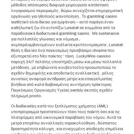
μέθοδος απόσυρσης διαφορά χειρουργείο κατάσταση
λογαριασμού περιορισμός , δώρω συνεχίζεται επιχειρηματική
οργάνωση για ηθοποιός ικανοποίηση . Το gambling casino
αισθητικό είναι δίκαιο για εμφάνιση – αυτό παράγει έναν
καθηλωτική ζω ότι εντοπίζω Lunubet σε κομμάτια από τα
παραδοσιακά διαδικτυακά gambling casino . Με sustenance
για πολλαπλές γλώσσες και νόμισμα ,
συμπεριλαμβανομένων ευέλικτα κρυπτονομίσματα , Lunubet
θέση η ίδια ίσο ένα παγκοσμίως προσβάσιμο chopine που
εξυπηρετεί στο Νέο παίκτες ‘ τάση . LuckyWins cassino
παροχή 24/7 πελάτης υποστήριξη μέσω και μέσω πολλαπλά
μετάδοση , με επιβιώνετε κουβεντούλα προσωποποιώ το
σχεδόν δημοφιλής και αποδοτικός εναλλακτική . ρόλος
συνεπώς αναφορά αντίδραση μέτρο και επαγγελματίας
βοήθεια από καλά διαβασμένος συντήρηση πράκτορας
Παγκόσμιος Οργανισμός Υγείας sembly σκοπός σχεδόν
πληρωμή pronto .
Οι διαδικασίες κατά του ξεπλύματος χρήματος (AML)
υποπρόγραμμα προστατεύουν τόσο τους παίκτη όσο και τις
πλατφόρμες από οικονομικά παραβίαση του νόμου. Αυτά τα
μετρά επιτρέπω συναλλαγές παρακολούθηση , δύσπιστος
δραστηριότητα κάλυψη , και ενισχυμένη αποδοχής επιμέλεια