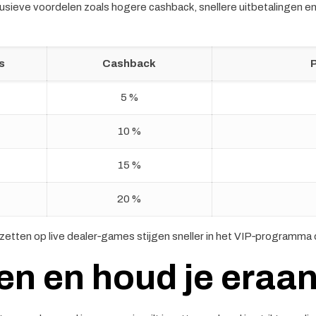
usieve voordelen zoals hogere cashback, snellere uitbetalingen e
s
Cashback
5 %
10 %
%
15 %
%
20 %
zetten op live dealer‑games stijgen sneller in het VIP‑programma d
ten en houd je eraa