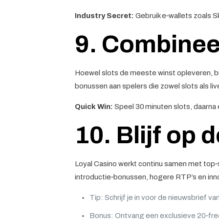
Industry Secret:
Gebruik e‑wallets zoals Sk
9. Combineer
Hoewel slots de meeste winst opleveren, bi
bonussen aan spelers die zowel slots als liv
Quick Win:
Speel 30 minuten slots, daarna 
10. Blijf op
Loyal Casino werkt continu samen met top‑
introductie‑bonussen, hogere RTP’s en in
Tip: Schrijf je in voor de nieuwsbrief va
Bonus: Ontvang een exclusieve 20‑free