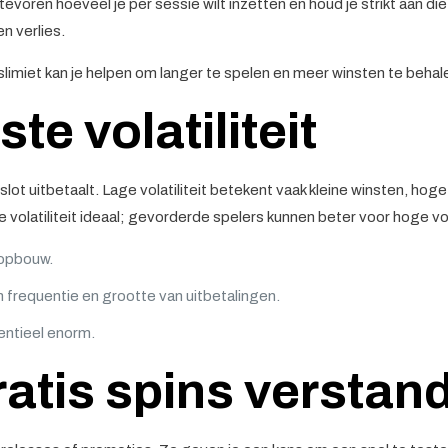
tevoren hoeveel je per sessie wilt inzetten en houd je strikt aan d
en verlies.
slimiet kan je helpen om langer te spelen en meer winsten te behal
ste volatiliteit
slot uitbetaalt. Lage volatiliteit betekent vaak kleine winsten, hoge
volatiliteit ideaal; gevorderde spelers kunnen beter voor hoge vola
‑opbouw.
n frequentie en grootte van uitbetalingen.
tentieel enorm.
ratis spins verstan