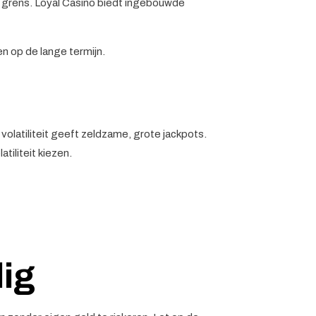
ie grens. Loyal Casino biedt ingebouwde
en op de lange termijn.
 volatiliteit geeft zeldzame, grote jackpots.
tiliteit kiezen.
dig