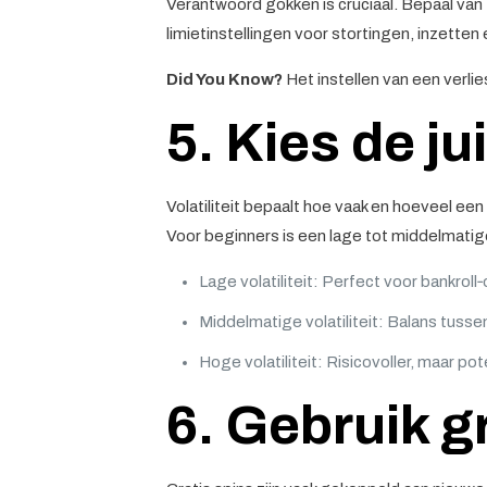
Verantwoord gokken is cruciaal. Bepaal van 
limietinstellingen voor stortingen, inzetten 
Did You Know?
Het instellen van een verlie
5. Kies de jui
Volatiliteit bepaalt hoe vaak en hoeveel een 
Voor beginners is een lage tot middelmatige 
Lage volatiliteit: Perfect voor bankroll
Middelmatige volatiliteit: Balans tusse
Hoge volatiliteit: Risicovoller, maar po
6. Gebruik g