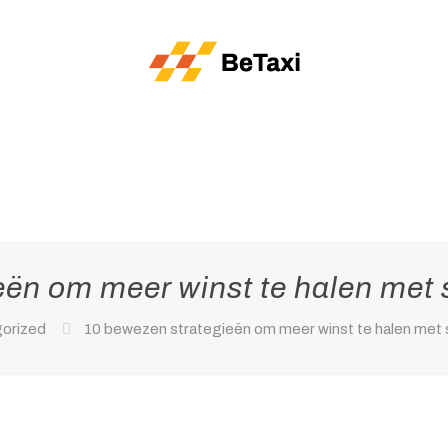
ën om meer winst te halen met s
orized
10 bewezen strategieën om meer winst te halen met sl