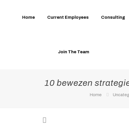
Home
Current Employees
Consulting
Join The Team
10 bewezen strategie
Home
Uncateg