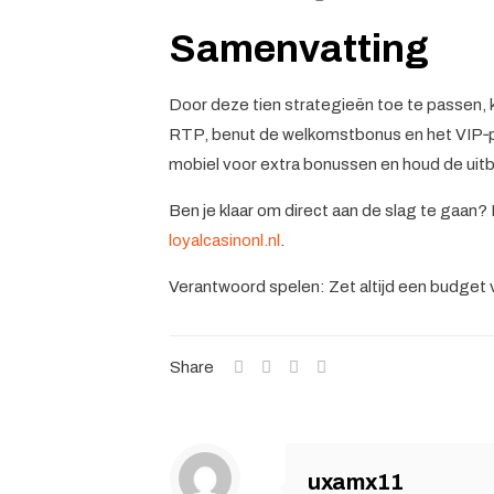
Samenvatting
Door deze tien strategieën toe te passen, k
RTP, benut de welkomstbonus en het VIP‑pr
mobiel voor extra bonussen en houd de uitb
Ben je klaar om direct aan de slag te gaan?
loyalcasinonl.nl
.
Verantwoord spelen: Zet altijd een budget v
Share
uxamx11