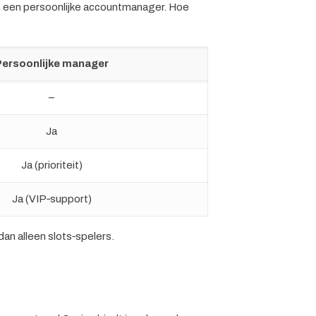
n een persoonlijke accountmanager. Hoe
Persoonlijke manager
–
Ja
Ja (prioriteit)
Ja (VIP‑support)
an alleen slots‑spelers.
n