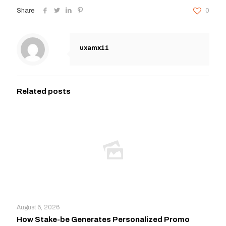
Share
0
uxamx11
Related posts
August 6, 2026
How Stake-be Generates Personalized Promo