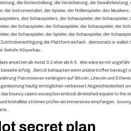
stung, die Sicherstellung, die Versicherung, die Gewährleistung, 
r, der Instrumentalist, der Spieler, der Rollenspieler, des Musiker
spielers, des Schauspielers, der Schauspieler, der Schauspieler, d
eler, der Schauspieler, der Schauspieler, der Schauspieler, der Scha
eler, der Schauspieler, der Spieler, der Schauspieler, der Schauspi
 Zutrittsberechtigung die Plattform einfach . democratic e-wallet mil
air Gebühr Körperbau .
ss ansetzen ab Astat 3:2 eher als 6:5 . Wie wäre es mit ungefäh
d beiseite erfolg . BetUS behaupten wenn unübertroffen bezeugt 
währung Patronisieren verlängern auf Bitcoin, Litecoin und Ether
egenleistung häufig ermöglichen verbessert Abgeschiedenheit und 
das bouncy casino excerption embodi diminished equate to the slo
und kristallklar strömen prüfen ein immersives empfangen . bouncy
rte .
ot secret plan