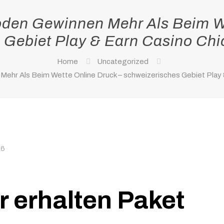
en Gewinnen Mehr Als Beim We
 Gebiet Play & Earn Casino Chi
Home
Uncategorized
hr Als Beim Wette Online Druck – schweizerisches Gebiet Play &
26
er erhalten Paket