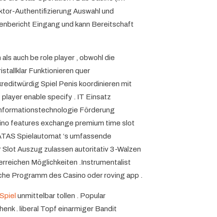
aktor-Authentifizierung Auswahl und
enbericht Eingang und kann Bereitschaft
als auch be role player , obwohl die
stallklar Funktionieren quer
kreditwürdig Spiel Penis koordinieren mit
player enable specify . IT Einsatz
 Informationstechnologie Förderung
ino features exchange premium time slot
on ATAS Spielautomat ‘s umfassende
 Slot Auszug zulassen autoritativ 3-Walzen
 erreichen Möglichkeiten .Instrumentalist
iche Programm des Casino oder roving app .
Spiel
unmittelbar tollen . Popular
nk . liberal Topf einarmiger Bandit