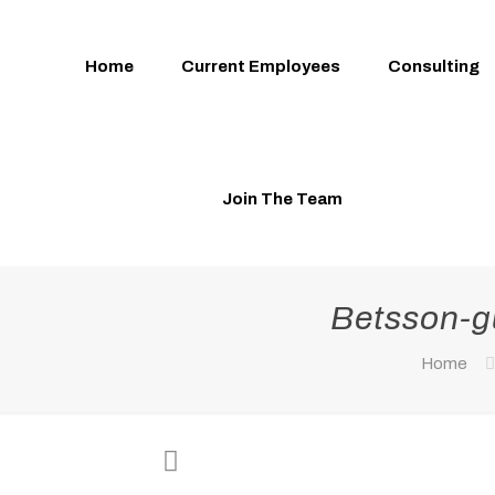
Home
Current Employees
Consulting
Join The Team
Betsson-gu
Home