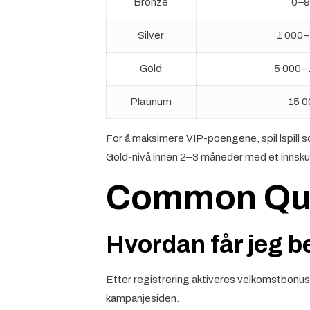
Bronze
0–
Silver
1 000–
Gold
5 000–
Platinum
15 0
For å maksimere VIP-poengene, spil lspill s
Gold-nivå innen 2–3 måneder med et innsk
Common Qu
Hvordan får jeg 
Etter registrering aktiveres velkomstbonuse
kampanjesiden.