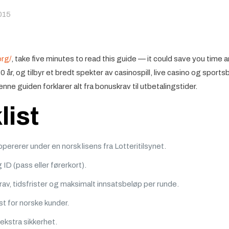
015
org/
, take five minutes to read this guide — it could save you time
år, og tilbyr et bredt spekter av casinospill, live casino og sportsb
enne guiden forklarer alt fra bonuskrav til utbetalingstider.
list
opererer under en norsk lisens fra Lotteritilsynet.
 ID (pass eller førerkort).
v, tidsfrister og maksimalt innsatsbeløp per runde.
t for norske kunder.
ekstra sikkerhet.