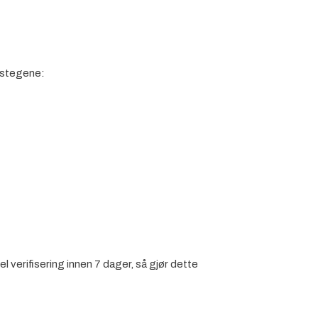
 stegene:
 verifisering innen 7 dager, så gjør dette