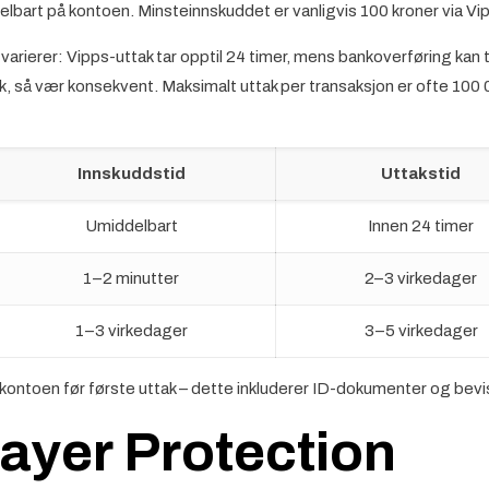
lbart på kontoen. Minsteinnskuddet er vanligvis 100 kroner via Vi
 varierer: Vipps-uttak tar opptil 24 timer, mens bankoverføring kan
 så vær konsekvent. Maksimalt uttak per transaksjon er ofte 100 0
Innskuddstid
Uttakstid
Umiddelbart
Innen 24 timer
1–2 minutter
2–3 virkedager
1–3 virkedager
3–5 virkedager
r kontoen før første uttak – dette inkluderer ID-dokumenter og bev
ayer Protection