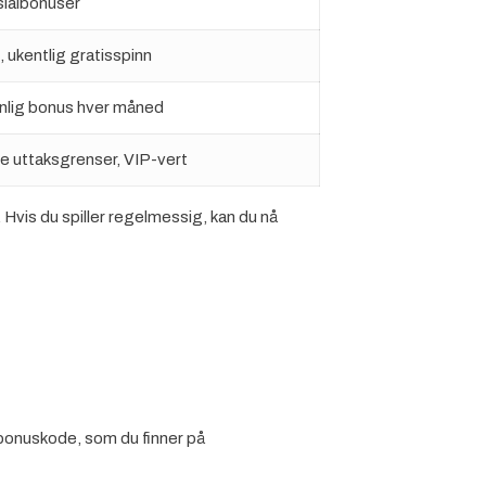
sialbonuser
 ukentlig gratisspinn
nlig bonus hver måned
e uttaksgrenser, VIP-vert
Hvis du spiller regelmessig, kan du nå
 bonuskode, som du finner på