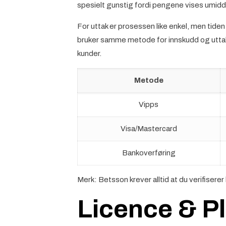
spesielt gunstig fordi pengene vises umidde
For uttak er prosessen like enkel, men tiden
bruker samme metode for innskudd og uttak,
kunder.
Metode
Vipps
Visa/Mastercard
Bankoverføring
Merk: Betsson krever alltid at du verifisere
Licence & Pl