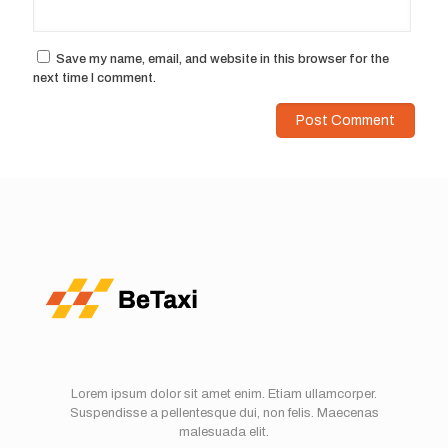
Save my name, email, and website in this browser for the
next time I comment.
Lorem ipsum dolor sit amet enim. Etiam ullamcorper.
Suspendisse a pellentesque dui, non felis. Maecenas
malesuada elit.