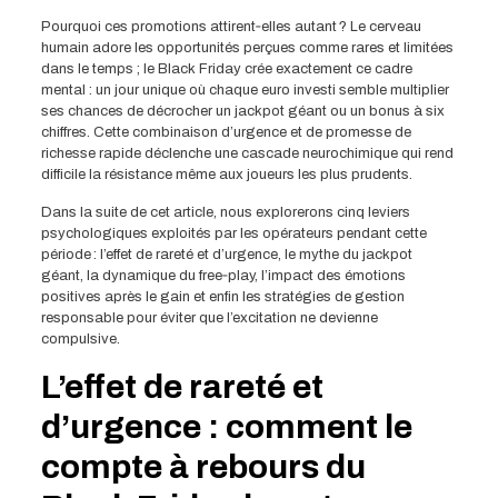
Pourquoi ces promotions attirent‑elles autant ? Le cerveau
humain adore les opportunités perçues comme rares et limitées
dans le temps ; le Black Friday crée exactement ce cadre
mental : un jour unique où chaque euro investi semble multiplier
ses chances de décrocher un jackpot géant ou un bonus à six
chiffres. Cette combinaison d’urgence et de promesse de
richesse rapide déclenche une cascade neurochimique qui rend
difficile la résistance même aux joueurs les plus prudents.
Dans la suite de cet article, nous explorerons cinq leviers
psychologiques exploités par les opérateurs pendant cette
période : l’effet de rareté et d’urgence, le mythe du jackpot
géant, la dynamique du free‑play, l’impact des émotions
positives après le gain et enfin les stratégies de gestion
responsable pour éviter que l’excitation ne devienne
compulsive.
L’effet de rareté et
d’urgence : comment le
compte à rebours du