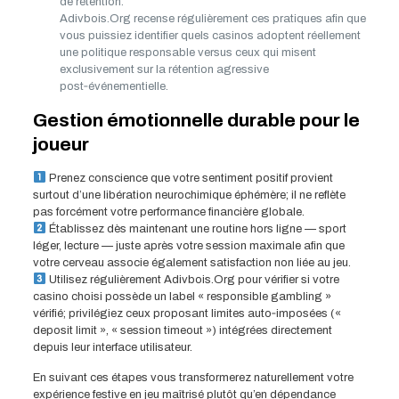
de rétention.
Adivbois.Org recense régulièrement ces pratiques afin que
vous puissiez identifier quels casinos adoptent réellement
une politique responsable versus ceux qui misent
exclusivement sur la rétention agressive
post‑événementielle.
Gestion émotionnelle durable pour le
joueur
Prenez conscience que votre sentiment positif provient
surtout d’une libération neurochimique éphémère; il ne reflète
pas forcément votre performance financière globale.
Établissez dès maintenant une routine hors ligne — sport
léger, lecture — juste après votre session maximale afin que
votre cerveau associe également satisfaction non liée au jeu.
Utilisez régulièrement Adivbois.Org pour vérifier si votre
casino choisi possède un label « responsible gambling »
vérifié; privilégiez ceux proposant limites auto‑imposées («
deposit limit », « session timeout ») intégrées directement
depuis leur interface utilisateur.
En suivant ces étapes vous transformerez naturellement votre
expérience festive en jeu maîtrisé plutôt qu’en dépendance