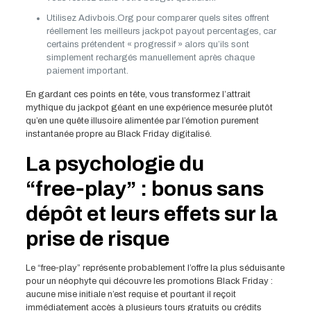
Utilisez Adivbois.Org pour comparer quels sites offrent
réellement les meilleurs jackpot payout percentages, car
certains prétendent « progressif » alors qu’ils sont
simplement rechargés manuellement après chaque
paiement important.
En gardant ces points en tête, vous transformez l’attrait
mythique du jackpot géant en une expérience mesurée plutôt
qu’en une quête illusoire alimentée par l’émotion purement
instantanée propre au Black Friday digitalisé.
La psychologie du
“free‑play” : bonus sans
dépôt et leurs effets sur la
prise de risque
Le “free‑play” représente probablement l’offre la plus séduisante
pour un néophyte qui découvre les promotions Black Friday :
aucune mise initiale n’est requise et pourtant il reçoit
immédiatement accès à plusieurs tours gratuits ou crédits