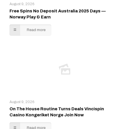
August 9, 2026
Free Spins No Deposit Australia 2025 Days —
Norway Play & Earn
Read more
August 9, 2026
On The House Routine Turns Deals Vincispin
Casino Kongeriket Norge Join Now
Read more