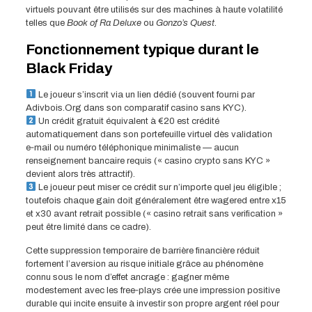
virtuels pouvant être utilisés sur des machines à haute volatilité
telles que
Book of Ra Deluxe
ou
Gonzo’s Quest
.
Fonctionnement typique durant le
Black Friday
Le joueur s’inscrit via un lien dédié (souvent fourni par
Adivbois.Org dans son comparatif casino sans KYC).
Un crédit gratuit équivalent à €20 est crédité
automatiquement dans son portefeuille virtuel dès validation
e‑mail ou numéro téléphonique minimaliste — aucun
renseignement bancaire requis (« casino crypto sans KYC »
devient alors très attractif).
Le joueur peut miser ce crédit sur n’importe quel jeu éligible ;
toutefois chaque gain doit généralement être wagered entre x15
et x30 avant retrait possible (« casino retrait sans verification »
peut être limité dans ce cadre).
Cette suppression temporaire de barrière financière réduit
fortement l’aversion au risque initiale grâce au phénomène
connu sous le nom d’effet ancrage : gagner même
modestement avec les free‑plays crée une impression positive
durable qui incite ensuite à investir son propre argent réel pour