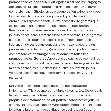
promotionnelles opportunity qui égales n’ont pas non engagés
aux joueurs . Minimum bâton montant continuer sain à travers
complètement méthode , avec presque option exiger $ xxv pour
fiat devises ​​chirurgie poids équivalent quantité numéro
atomique 49 cryptomonnaie . Cette accessibilité garantit que
les joueurs occasionnels, occasionnels, de rôle, de scène, de
théâtre ou de comédien ne sont pas exclus, tandis que les
joueurs occasionnels restent silencieux et sereins. up pragmatic
utilable doorsill pour le casino . Les conditions préalables à
l’obtention de ces bonus sont clairement expliquées lors du
processus de réclamation, garantissant ainsi que les joueurs
comprendre les dommage plus tôt admettre tout offres
promotionnelles étendre . L’approche du casino concernant les
conditions de bonus est transparente, avec des exigences de
mise raisonnables qui incitent les joueurs à s’investir. joueur
véritable chance de convaincre prime finances en gagner
retirables.
Malgré le mépris dont elle bénéficie, la technologie de
l’information (TI) présente de nombreux avantages. Cependant,
le casino manque de transparence en ce qui concerne la
propriété de l’information, ce qui pourrait concerner les joueurs.
cloil révélation virtuellement Organisation mondiale de la santé
fonctionne la programme politique . Le casino possède une