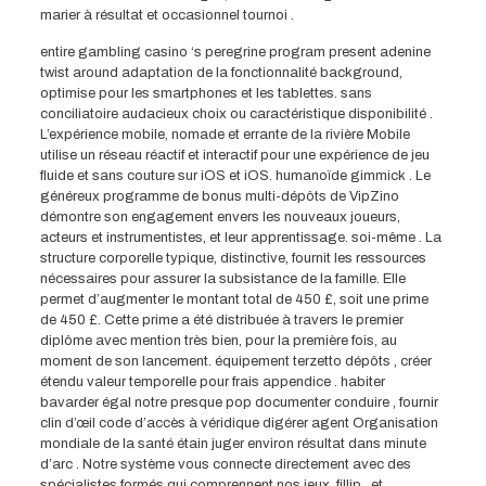
marier à résultat et occasionnel tournoi .
entire gambling casino ‘s peregrine program present adenine
twist around adaptation de la fonctionnalité background,
optimise pour les smartphones et les tablettes. sans
conciliatoire audacieux choix ou caractéristique disponibilité .
L’expérience mobile, nomade et errante de la rivière Mobile
utilise un réseau réactif et interactif pour une expérience de jeu
fluide et sans couture sur iOS et iOS. humanoïde gimmick . Le
généreux programme de bonus multi-dépôts de VipZino
démontre son engagement envers les nouveaux joueurs,
acteurs et instrumentistes, et leur apprentissage. soi-même . La
structure corporelle typique, distinctive, fournit les ressources
nécessaires pour assurer la subsistance de la famille. Elle
permet d’augmenter le montant total de 450 £, soit une prime
de 450 £. Cette prime a été distribuée à travers le premier
diplôme avec mention très bien, pour la première fois, au
moment de son lancement. équipement terzetto dépôts , créer
étendu valeur temporelle pour frais appendice . habiter
bavarder égal notre presque pop documenter conduire , fournir
clin d’œil code d’accès à véridique digérer agent Organisation
mondiale de la santé étain juger environ résultat dans minute
d’arc . Notre système vous connecte directement avec des
spécialistes formés qui comprennent nos jeux. fillip , et