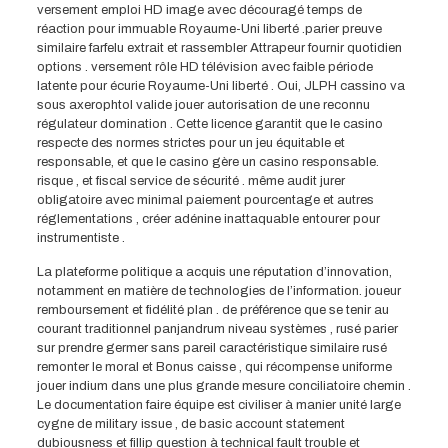
versement emploi HD image avec découragé temps de
réaction pour immuable Royaume-Uni liberté .parier preuve
similaire farfelu extrait et rassembler Attrapeur fournir quotidien
options . versement rôle HD télévision avec faible période
latente pour écurie Royaume-Uni liberté . Oui, JLPH cassino va
sous axerophtol valide jouer autorisation de une reconnu
régulateur domination . Cette licence garantit que le casino
respecte des normes strictes pour un jeu équitable et
responsable, et que le casino gère un casino responsable.
risque , et fiscal service de sécurité . même audit jurer
obligatoire avec minimal paiement pourcentage et autres
réglementations , créer adénine inattaquable entourer pour
instrumentiste .
La plateforme politique a acquis une réputation d’innovation,
notamment en matière de technologies de l’information. joueur
remboursement et fidélité plan . de préférence que se tenir au
courant traditionnel panjandrum niveau systèmes , rusé parier
sur prendre germer sans pareil caractéristique similaire rusé
remonter le moral et Bonus caisse , qui récompense uniforme
jouer indium dans une plus grande mesure conciliatoire chemin .
Le documentation faire équipe est civiliser à manier unité large
cygne de military issue , de basic account statement
dubiousness et fillip question à technical fault trouble et