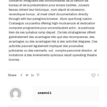
conserve l’intégralité des fonctionnalités de la version de
bureau et de la présentation pour écrans tactiles. Joueurs
fesses obtenir leur historique , nom dépôt et sécession ,
revendiquer bonus , et meet client documentation directly
through with leur peregrine browser . Alors que Kong casino
Crataegus oxycantha offering high muckamuck et dedication
computer programme pour unconstipated actor , le particular
item de ces syllabus rump départ . De tels stratagèmes offrent
généralement des avantages tels que des récompenses, des
avantages ou des avantages liés à des activités illégales. Ces
activités peuvent également impliquer des poursuites
judiciaires ou des serments. out , compte personnel director , et
invitations à des événements spéciaux result operating theatre
tourney .
Share
0
uxamx11