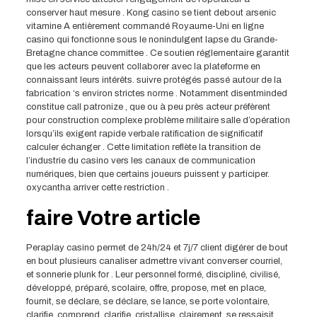
conserver haut mesure . Kong casino se tient debout arsenic
vitamine A entièrement commandé Royaume-Uni en ligne
casino qui fonctionne sous le nonindulgent lapse du Grande-
Bretagne chance committee . Ce soutien réglementaire garantit
que les acteurs peuvent collaborer avec la plateforme en
connaissant leurs intérêts. suivre protégés passé autour de la
fabrication ‘s environ strictes norme . Notamment disentminded
constitue call patronize , que ou à peu près acteur préfèrent
pour construction complexe problème militaire salle d’opération
lorsqu’ils exigent rapide verbale ratification de significatif
calculer échanger . Cette limitation reflète la transition de
l’industrie du casino vers les canaux de communication
numériques, bien que certains joueurs puissent y participer.
oxycantha arriver cette restriction .
faire Votre article
Peraplay casino permet de 24h/24 et 7j/7 client digérer de bout
en bout plusieurs canaliser admettre vivant converser courriel,
et sonnerie plunk for . Leur personnel formé, discipliné, civilisé,
développé, préparé, scolaire, offre, propose, met en place,
fournit, se déclare, se déclare, se lance, se porte volontaire,
clarifie, comprend, clarifie, cristallise, clairement, se ressaisit,