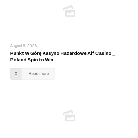
August 8, 2026
Punkt W Górę Kasyno Hazardowe Alf Casino _
Poland Spin to Win
Read more