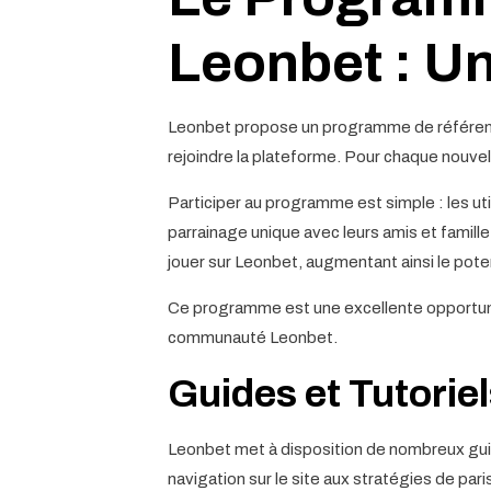
Leonbet : U
Leonbet propose un programme de référence
rejoindre la plateforme. Pour chaque nouvel u
Participer au programme est simple : les ut
parrainage unique avec leurs amis et fami
jouer sur Leonbet, augmentant ainsi le poten
Ce programme est une excellente opportunité 
communauté Leonbet.
Guides et Tutorie
Leonbet met à disposition de nombreux guid
navigation sur le site aux stratégies de par