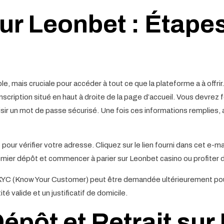
sur Leonbet : Étape
ple, mais cruciale pour accéder à tout ce que la plateforme a à off
inscription situé en haut à droite de la page d’accueil. Vous devrez
sir un mot de passe sécurisé. Une fois ces informations remplies,
our vérifier votre adresse. Cliquez sur le lien fourni dans cet e-m
remier dépôt et commencer à parier sur Leonbet casino ou profiter
on KYC (Know Your Customer) peut être demandée ultérieurement pou
 valide et un justificatif de domicile.
épôt et Retrait sur