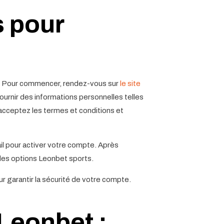
s pour
rir. Pour commencer, rendez-vous sur
le site
 fournir des informations personnelles telles
 acceptez les termes et conditions et
ail pour activer votre compte. Après
 des options Leonbet sports.
r garantir la sécurité de votre compte.
 Leonbet :