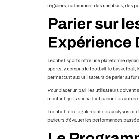
réguliers, notamment des cashback, des po
Parier sur l
Expérience
Leonbet sports offre une plateforme dynami
sports, y compris le football, le basketball,
permettant aux utilisateurs de parier au fu
Pour placer un pari, les utilisateurs doivent
montant qu’ils souhaitent parier. Les cotes
Leonbet offre également des analyses et des
parieurs d’évaluer les performances passées
Le Program