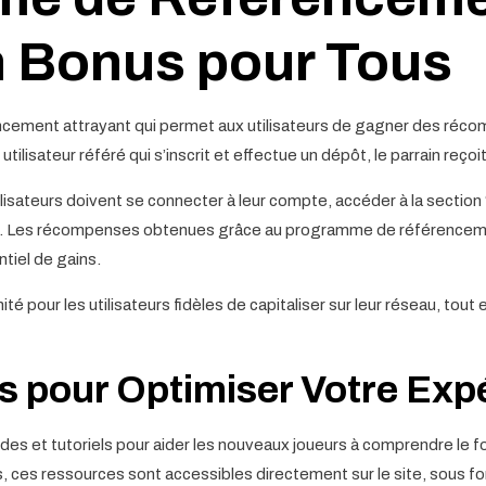
n Bonus pour Tous
ment attrayant qui permet aux utilisateurs de gagner des récom
tilisateur référé qui s’inscrit et effectue un dépôt, le parrain reç
ilisateurs doivent se connecter à leur compte, accéder à la section
lle. Les récompenses obtenues grâce au programme de référencemen
tiel de gains.
pour les utilisateurs fidèles de capitaliser sur leur réseau, tout e
ls pour Optimiser Votre Ex
es et tutoriels pour aider les nouveaux joueurs à comprendre le f
is, ces ressources sont accessibles directement sur le site, sous fo