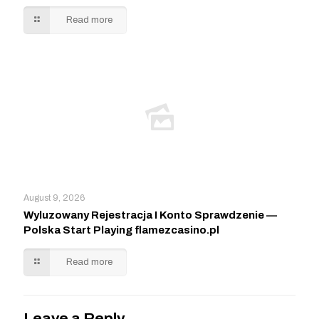
Read more
August 9, 2026
Wyluzowany Rejestracja I Konto Sprawdzenie —
Polska Start Playing flamezcasino.pl
Read more
Leave a Reply