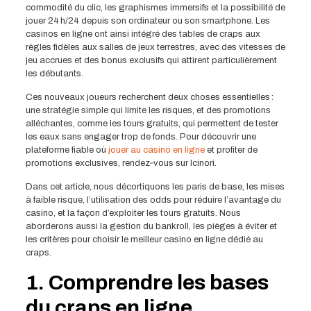
commodité du clic, les graphismes immersifs et la possibilité de
jouer 24 h/24 depuis son ordinateur ou son smartphone. Les
casinos en ligne ont ainsi intégré des tables de craps aux
règles fidèles aux salles de jeux terrestres, avec des vitesses de
jeu accrues et des bonus exclusifs qui attirent particulièrement
les débutants.
Ces nouveaux joueurs recherchent deux choses essentielles :
une stratégie simple qui limite les risques, et des promotions
alléchantes, comme les tours gratuits, qui permettent de tester
les eaux sans engager trop de fonds. Pour découvrir une
plateforme fiable où
jouer au casino en ligne
et profiter de
promotions exclusives, rendez‑vous sur Icinori.
Dans cet article, nous décortiquons les paris de base, les mises
à faible risque, l’utilisation des odds pour réduire l’avantage du
casino, et la façon d’exploiter les tours gratuits. Nous
aborderons aussi la gestion du bankroll, les pièges à éviter et
les critères pour choisir le meilleur casino en ligne dédié au
craps.
1. Comprendre les bases
du craps en ligne