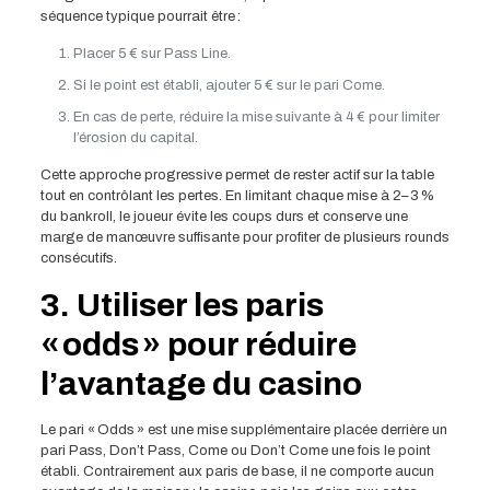
séquence typique pourrait être :
Placer 5 € sur Pass Line.
Si le point est établi, ajouter 5 € sur le pari Come.
En cas de perte, réduire la mise suivante à 4 € pour limiter
l’érosion du capital.
Cette approche progressive permet de rester actif sur la table
tout en contrôlant les pertes. En limitant chaque mise à 2–3 %
du bankroll, le joueur évite les coups durs et conserve une
marge de manœuvre suffisante pour profiter de plusieurs rounds
consécutifs.
3. Utiliser les paris
« odds » pour réduire
l’avantage du casino
Le pari « Odds » est une mise supplémentaire placée derrière un
pari Pass, Don’t Pass, Come ou Don’t Come une fois le point
établi. Contrairement aux paris de base, il ne comporte aucun