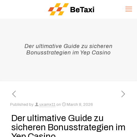
Der ultimative Guide zu sicheren
Bonusstrategien im Yep Casino
Published by
uxamx11
on
March 8, 2026
Der ultimative Guide zu
sicheren Bonusstrategien im
Yep Casino