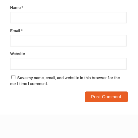
Name
*
Email
*
Website
Save my name, email, and website in this browser for the
next time I comment.