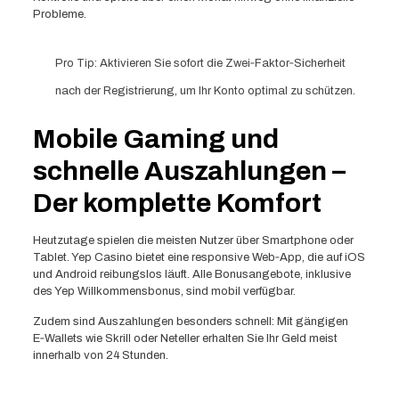
Probleme.
Pro Tip: Aktivieren Sie sofort die Zwei‑Faktor‑Sicherheit
nach der Registrierung, um Ihr Konto optimal zu schützen.
Mobile Gaming und
schnelle Auszahlungen –
Der komplette Komfort
Heutzutage spielen die meisten Nutzer über Smartphone oder
Tablet. Yep Casino bietet eine responsive Web‑App, die auf iOS
und Android reibungslos läuft. Alle Bonusangebote, inklusive
des Yep Willkommensbonus, sind mobil verfügbar.
Zudem sind Auszahlungen besonders schnell: Mit gängigen
E‑Wallets wie Skrill oder Neteller erhalten Sie Ihr Geld meist
innerhalb von 24 Stunden.