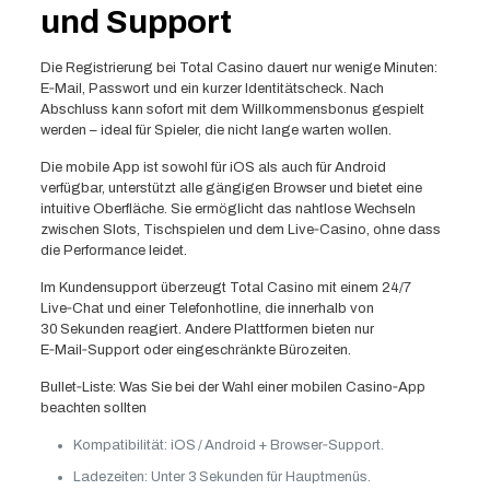
und Support
Die Registrierung bei Total Casino dauert nur wenige Minuten:
E‑Mail, Passwort und ein kurzer Identitätscheck. Nach
Abschluss kann sofort mit dem Willkommensbonus gespielt
werden – ideal für Spieler, die nicht lange warten wollen.
Die mobile App ist sowohl für iOS als auch für Android
verfügbar, unterstützt alle gängigen Browser und bietet eine
intuitive Oberfläche. Sie ermöglicht das nahtlose Wechseln
zwischen Slots, Tischspielen und dem Live‑Casino, ohne dass
die Performance leidet.
Im Kundensupport überzeugt Total Casino mit einem 24/7
Live‑Chat und einer Telefonhotline, die innerhalb von
30 Sekunden reagiert. Andere Plattformen bieten nur
E‑Mail‑Support oder eingeschränkte Bürozeiten.
Bullet‑Liste: Was Sie bei der Wahl einer mobilen Casino‑App
beachten sollten
Kompatibilität: iOS / Android + Browser‑Support.
Ladezeiten: Unter 3 Sekunden für Hauptmenüs.