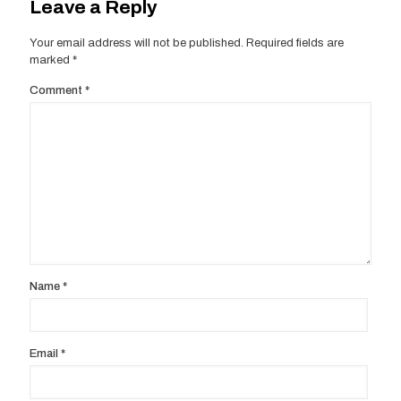
Leave a Reply
Your email address will not be published.
Required fields are
marked
*
Comment
*
Name
*
Email
*