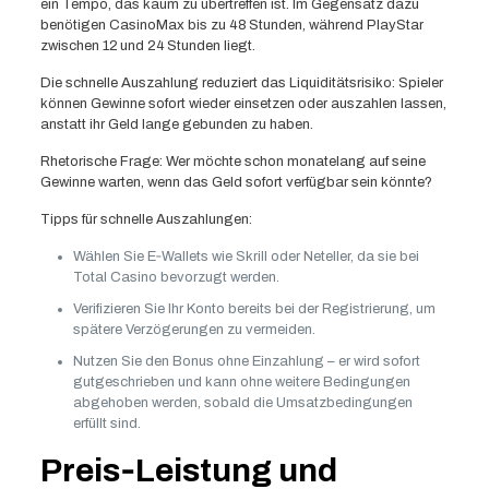
ein Tempo, das kaum zu übertreffen ist. Im Gegensatz dazu
benötigen CasinoMax bis zu 48 Stunden, während PlayStar
zwischen 12 und 24 Stunden liegt.
Die schnelle Auszahlung reduziert das Liquiditätsrisiko: Spieler
können Gewinne sofort wieder einsetzen oder auszahlen lassen,
anstatt ihr Geld lange gebunden zu haben.
Rhetorische Frage: Wer möchte schon monatelang auf seine
Gewinne warten, wenn das Geld sofort verfügbar sein könnte?
Tipps für schnelle Auszahlungen:
Wählen Sie E‑Wallets wie Skrill oder Neteller, da sie bei
Total Casino bevorzugt werden.
Verifizieren Sie Ihr Konto bereits bei der Registrierung, um
spätere Verzögerungen zu vermeiden.
Nutzen Sie den Bonus ohne Einzahlung – er wird sofort
gutgeschrieben und kann ohne weitere Bedingungen
abgehoben werden, sobald die Umsatzbedingungen
erfüllt sind.
Preis‑Leistung und