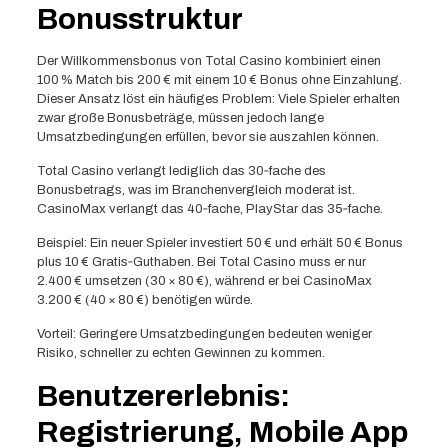
Bonusstruktur
Der Willkommensbonus von Total Casino kombiniert einen
100 % Match bis 200 € mit einem 10 € Bonus ohne Einzahlung.
Dieser Ansatz löst ein häufiges Problem: Viele Spieler erhalten
zwar große Bonusbeträge, müssen jedoch lange
Umsatzbedingungen erfüllen, bevor sie auszahlen können.
Total Casino verlangt lediglich das 30‑fache des
Bonusbetrags, was im Branchenvergleich moderat ist.
CasinoMax verlangt das 40‑fache, PlayStar das 35‑fache.
Beispiel: Ein neuer Spieler investiert 50 € und erhält 50 € Bonus
plus 10 € Gratis‑Guthaben. Bei Total Casino muss er nur
2.400 € umsetzen (30 × 80 €), während er bei CasinoMax
3.200 € (40 × 80 €) benötigen würde.
Vorteil: Geringere Umsatzbedingungen bedeuten weniger
Risiko, schneller zu echten Gewinnen zu kommen.
Benutzererlebnis:
Registrierung, Mobile App