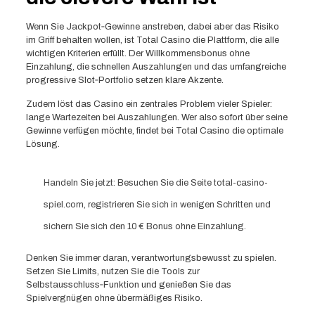
Wenn Sie Jackpot‑Gewinne anstreben, dabei aber das Risiko
im Griff behalten wollen, ist Total Casino die Plattform, die alle
wichtigen Kriterien erfüllt. Der Willkommensbonus ohne
Einzahlung, die schnellen Auszahlungen und das umfangreiche
progressive Slot‑Portfolio setzen klare Akzente.
Zudem löst das Casino ein zentrales Problem vieler Spieler:
lange Wartezeiten bei Auszahlungen. Wer also sofort über seine
Gewinne verfügen möchte, findet bei Total Casino die optimale
Lösung.
Handeln Sie jetzt: Besuchen Sie die Seite
total-casino-
spiel.com
, registrieren Sie sich in wenigen Schritten und
sichern Sie sich den 10 € Bonus ohne Einzahlung.
Denken Sie immer daran, verantwortungsbewusst zu spielen.
Setzen Sie Limits, nutzen Sie die Tools zur
Selbstausschluss‑Funktion und genießen Sie das
Spielvergnügen ohne übermäßiges Risiko.