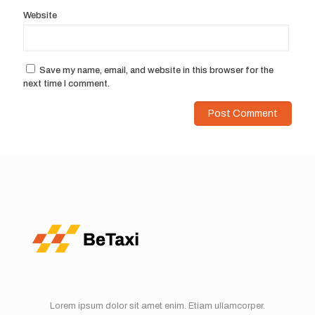
Website
Save my name, email, and website in this browser for the
next time I comment.
Lorem ipsum dolor sit amet enim. Etiam ullamcorper.