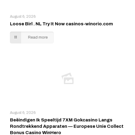
August 6, 2026
Loose Birl . NL Try It Now casinos-winorio.com
Read more
August 6, 2026
Beëindigen Ik Speeltijd 7XM Gokcasino Langs
Rondtrekkend Apparaten — Europese Unie Collect
Bonus Casino WinHero