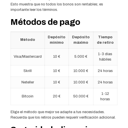
Esto muestra que no todos los bonos son rentables; es
importante leer los términos.
Métodos de pago
Depósito
Depósito
Tiempo
Método
mínimo
máximo
de retiro
1-3 días
Visa/Mastercard
10 €
5.000 €
hábiles
Skrill
10 €
10.000 €
24 horas
Neteller
10 €
10.000 €
24 horas
1-12
Bitcoin
20 €
50.000 €
horas
Elige el método que mejor se adapte a tus necesidades.
Recuerda que los retiros pueden requerir verificación adicional.