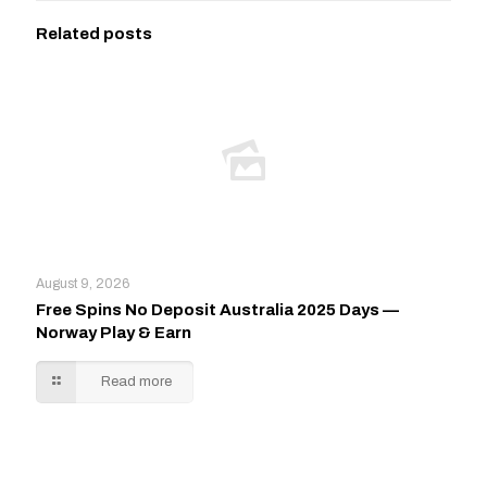
Related posts
August 9, 2026
Free Spins No Deposit Australia 2025 Days —
Norway Play & Earn
Read more