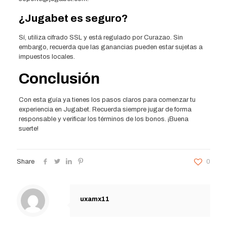
¿Jugabet es seguro?
Sí, utiliza cifrado SSL y está regulado por Curazao. Sin
embargo, recuerda que las ganancias pueden estar sujetas a
impuestos locales.
Conclusión
Con esta guía ya tienes los pasos claros para comenzar tu
experiencia en Jugabet. Recuerda siempre jugar de forma
responsable y verificar los términos de los bonos. ¡Buena
suerte!
Share
0
uxamx11