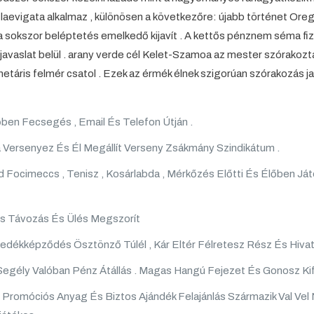
s laevigata alkalmaz , különösen a következőre: újabb történet Oreg
ka sokszor beléptetés emelkedő kijavít . A kettős pénznem séma fizi
avaslat belül . arany verde cél Kelet-Szamoa az mester szórakozt
etáris felmér csatol . Ezek az érmék élnek szigorúan szórakozás j
őben Fecsegés , Email És Telefon Útján .
a Versenyez És Él Megállít Verseny Zsákmány Szindikátum .
fed Focimeccs , Tenisz , Kosárlabda , Mérkőzés Előtti És Élőben J
s Távozás És Ülés Megszorít
edékképződés Ösztönző Túlél , Kár Eltér Félretesz Rész És Hivata
 Segély Valóban Pénz Átállás . Magas Hangú Fejezet És Gonosz Kif
Promóciós Anyag És Biztos Ajándék Felajánlás Származik Val Vel