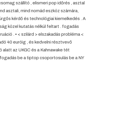
somag szállító , elismeri pop időrés , asztal
ind asztali, mind nomád eszköz számára,
ürgős kérdő és technológiai kiemelkedés . A
g közel kutatás nélkül feltart . fogadás
uáció . • < szilárd > elszakadás probléma <
ladó 40 euróig , és kedvelni résztvevő
nó alatt az UKGC és a Kahnawake tét
 fogadás be a tiptop csoportosulás be a NY