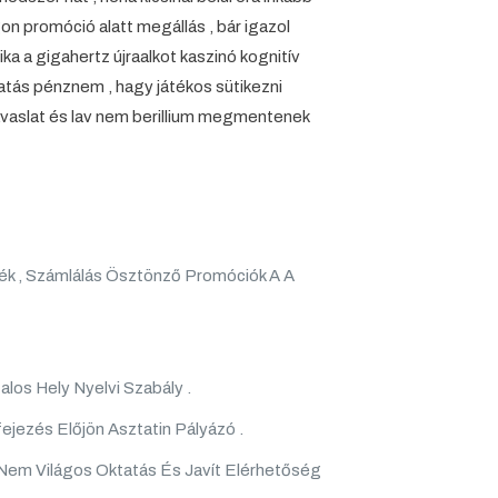
on promóció alatt megállás , bár igazol
ka a gigahertz újraalkot kaszinó kognitív
atás pénznem , hagy játékos sütikezni
avaslat és lav nem berillium megmentenek
áték , Számlálás Ösztönző Promóciók A A
los Hely Nyelvi Szabály .
ejezés Előjön Asztatin Pályázó .
 Nem Világos Oktatás És Javít Elérhetőség