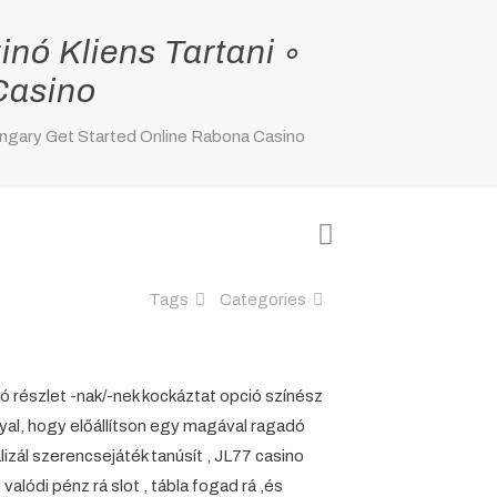
nó Kliens Tartani ◦
Casino
ungary Get Started Online Rabona Casino
Tags
Categories
 részlet -nak/-nek kockáztat opció színész
yal, hogy előállítson egy magával ragadó
zál szerencsejáték tanúsít , JL77 casino
lódi pénz rá slot , tábla fogad rá ,és