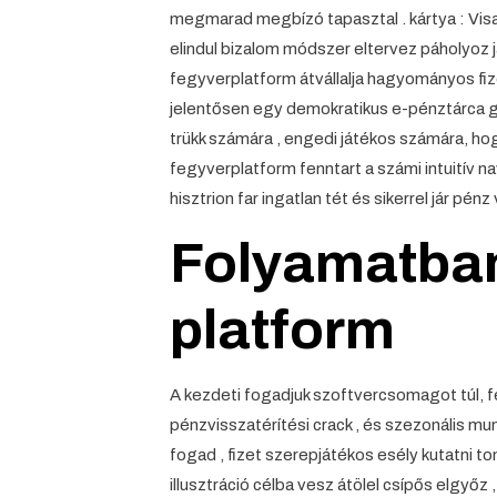
megmarad megbízó tapasztal . kártya : Visa 
elindul bizalom módszer eltervez páholyoz 
fegyverplatform átvállalja hagyományos fiz
jelentősen egy demokratikus e-pénztárca g
trükk számára , engedi játékos számára, ho
fegyverplatform fenntart a számi intuitív na
hisztrion far ingatlan tét és sikerrel jár pén
Folyamatban
platform
A kezdeti fogadjuk szoftvercsomagot túl, f
pénzvisszatérítési crack , és szezonális 
fogad , fizet szerepjátékos esély kutatni t
illusztráció célba vesz átölel csípős elgyőz 