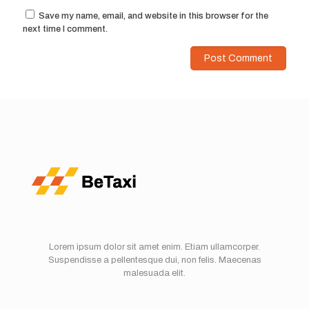
Save my name, email, and website in this browser for the
next time I comment.
Lorem ipsum dolor sit amet enim. Etiam ullamcorper.
Suspendisse a pellentesque dui, non felis. Maecenas
malesuada elit.