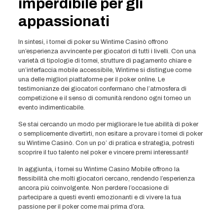
imperdibile per gli
appassionati
In sintesi, i tornei di poker su Wintime Casinò offrono
un’esperienza avvincente per giocatori di tutti i livelli. Con una
varietà di tipologie di tornei, strutture di pagamento chiare e
un’interfaccia mobile accessibile, Wintime si distingue come
una delle migliori piattaforme per il poker online. Le
testimonianze dei giocatori confermano che l’atmosfera di
competizione e il senso di comunità rendono ogni torneo un
evento indimenticabile.
Se stai cercando un modo per migliorare le tue abilità di poker
o semplicemente divertirti, non esitare a provare i tornei di poker
su Wintime Casinò. Con un po’ di pratica e strategia, potresti
scoprire il tuo talento nel poker e vincere premi interessanti!
In aggiunta, i tornei su Wintime Casino Mobile offrono la
flessibilità che molti giocatori cercano, rendendo l’esperienza
ancora più coinvolgente. Non perdere l’occasione di
partecipare a questi eventi emozionanti e di vivere la tua
passione per il poker come mai prima d’ora.