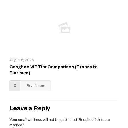
August 6, 2026
Gangbob VIP Tier Comparison (Bronze to
Platinum)
Read more
Leave a Reply
Your email address will not be published.
Required fields are
marked
*