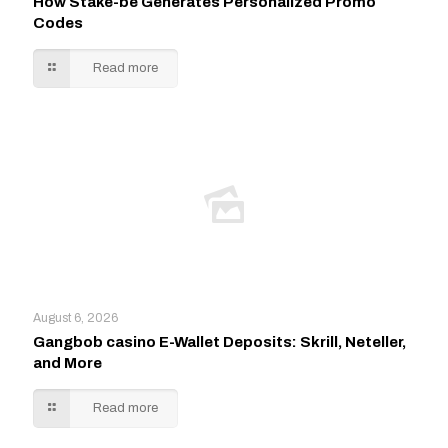
How Stake-be Generates Personalized Promo
Codes
Read more
August 6, 2026
Gangbob casino E-Wallet Deposits: Skrill, Neteller,
and More
Read more