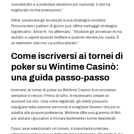
concentrato e a prendere decisioni più razionali, il che ha
migliorato le mie prestazioni.”
Infine, osservare gli avversari è una strategia vincente.
Riconoscere i pattern di gioco può offrire vantaggi strategici
significativi.
Silvia N.
ha affermato: “Studiare gli avversari mi ha
aiutato a capire quando bluffare e quando essere più cauta. È
un elemento che non va sottovalutato.”
Come iscriversi ai tornei di
poker su Wintime Casinò:
una guida passo-passo
Iscriversi ai tornei di poker su Wintime Casinò è un processo
semplice e veloce. Prima di tutto, è necessario creare un
account sul sito. Una volta registrati, gli utenti possono
navigare nella sezione dei tornei e scegliere l’evento che più si
adatta alle proprie preferenze. Wintime offre una gamma di filtri
per aiutare i giocatori a trovare facilmente i tornei desiderati.
Dopo aver selezionato un torneo, è importante prestare