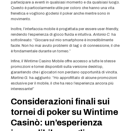
partecipare a eventi in qualsiasi momento e da qualsiasi luogo.
Questo è particolarmente utile per coloro che hanno una vita
frenetica e vogliono godersi il poker anche mentre sono in
movimento.
Inoltre, l’interfaccia mobile è progettata per essere user-friendly,
rendendo l’esperienza di gioco fluida e intuitiva.
Antonio C.
ha
sottolineato: “Giocare sul mio smartphone è incredibilmente
facile. Non ho mai avuto problemi di lag o di connessione, il che
è fondamentale durante un torneo.”
Infine, il Wintime Casino Mobile offre accesso a tutte le stesse
promozioni e tornei disponibili sulla versione desktop,
garantendo che i giocatori non perdano opportunità di vincita.
Martina G.
ha aggiunto: “Ho approfittato di alcune promozioni
esclusive per il mobile, il che ha reso l’esperienza ancora più
interessante!”
Considerazioni finali sui
tornei di poker su Wintime
Casinò: un’esperienza