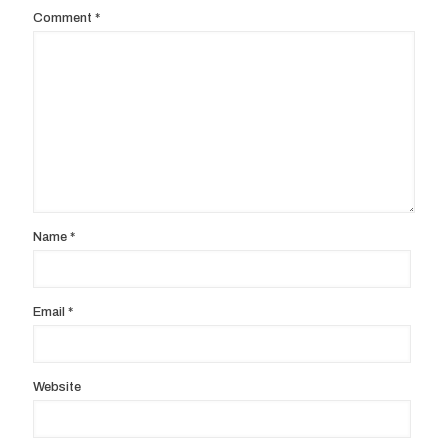
Comment
*
Name
*
Email
*
Website