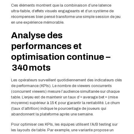
Ces éléments montrent que la combinaison d’une latence
ultra‑faible, d’effets visuels engageants et d’un système de
récompenses bien pensé transforme une simple session de jeu
en une expérience mémorable.
Analyse des
performances et
optimisation continue –
340 mots
Les opérateurs surveillent quotidiennement des indicateurs clés
de performance (KPIs). Le nombre de viewers concurrents
(concurrent viewers) mesure l’audience simultanée sur chaque
table. L’enjeu est de maintenir un taux d’« average bet » (mise
moyenne) supérieur à 15 € pour garantir la rentabilité. Le churn
(taux d’attrition) indique le pourcentage de joueurs qui
abandonnent la plateforme après une semaine.
Pour optimiser ces KPIs, les équipes utilisent l’A/B testing sur
les layouts de table. Par exemple, une variante propose un