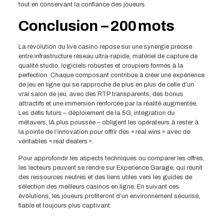
tout en conservant la confiance des joueurs.
Conclusion – 200 mots
La révolution du live casino repose sur une synergie précise
entre infrastructure réseau ultra‑rapide, matériel de capture de
qualité studio, logiciels robustes et croupiers formés à la
perfection. Chaque composant contribue à créer une expérience
de jeu en ligne qui se rapproche de plus en plus de celle d’un
vrai salon de jeu, avec des RTP transparents, des bonus
attractifs et une immersion renforcée par la réalité augmentée.
Les défis futurs – déploiement de la 5G, intégration du
métavers, IA plus poussée – obligent les opérateurs à rester à
la pointe de l’innovation pour offrir des « real wins » avec de
véritables « real dealers ».
Pour approfondir les aspects techniques ou comparer les offres,
les lecteurs peuvent se rendre sur Experience Garage, qui réunit
des ressources neutres et des liens utiles vers les guides de
sélection des meilleurs casinos en ligne. En suivant ces
évolutions, les joueurs profiteront d’un environnement sécurisé,
fiable et toujours plus captivant.