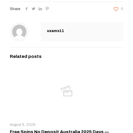
Share
0
uxamx11
Related posts
August 9, 2026
Free Spins No Deposit Australia 2025 Days —