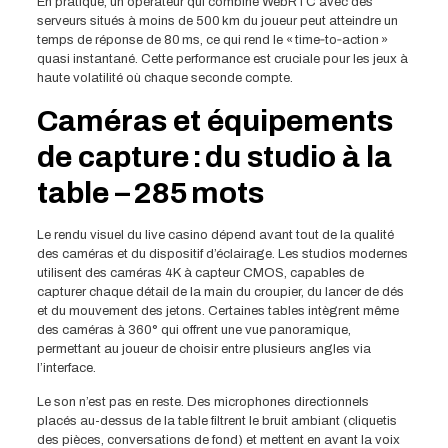
En pratique, un opérateur qui combine WebRTC avec des
serveurs situés à moins de 500 km du joueur peut atteindre un
temps de réponse de 80 ms, ce qui rend le « time‑to‑action »
quasi instantané. Cette performance est cruciale pour les jeux à
haute volatilité où chaque seconde compte.
Caméras et équipements
de capture : du studio à la
table – 285 mots
Le rendu visuel du live casino dépend avant tout de la qualité
des caméras et du dispositif d’éclairage. Les studios modernes
utilisent des caméras 4K à capteur CMOS, capables de
capturer chaque détail de la main du croupier, du lancer de dés
et du mouvement des jetons. Certaines tables intègrent même
des caméras à 360° qui offrent une vue panoramique,
permettant au joueur de choisir entre plusieurs angles via
l’interface.
Le son n’est pas en reste. Des microphones directionnels
placés au-dessus de la table filtrent le bruit ambiant (cliquetis
des pièces, conversations de fond) et mettent en avant la voix