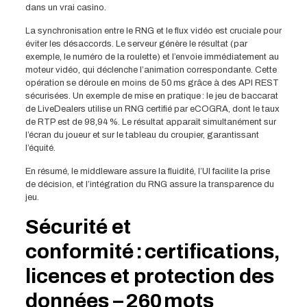
dans un vrai casino.
La synchronisation entre le RNG et le flux vidéo est cruciale pour
éviter les désaccords. Le serveur génère le résultat (par
exemple, le numéro de la roulette) et l’envoie immédiatement au
moteur vidéo, qui déclenche l’animation correspondante. Cette
opération se déroule en moins de 50 ms grâce à des API REST
sécurisées. Un exemple de mise en pratique : le jeu de baccarat
de LiveDealers utilise un RNG certifié par eCOGRA, dont le taux
de RTP est de 98,94 %. Le résultat apparaît simultanément sur
l’écran du joueur et sur le tableau du croupier, garantissant
l’équité.
En résumé, le middleware assure la fluidité, l’UI facilite la prise
de décision, et l’intégration du RNG assure la transparence du
jeu.
Sécurité et
conformité : certifications,
licences et protection des
données – 260 mots