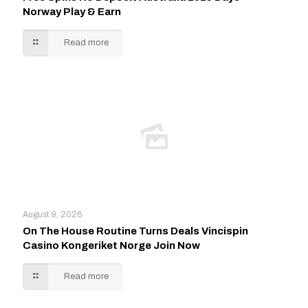
Norway Play & Earn
Read more
August 9, 2026
On The House Routine Turns Deals Vincispin
Casino Kongeriket Norge Join Now
Read more