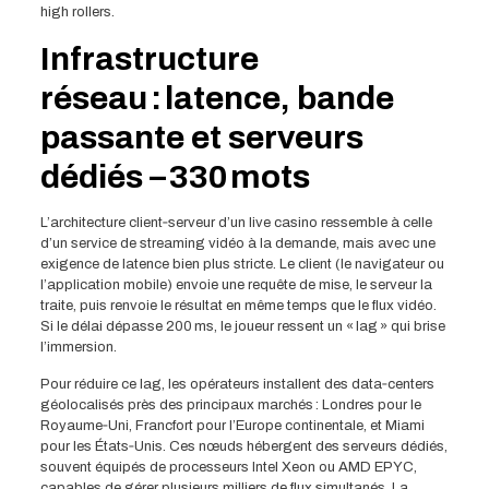
high rollers.
Infrastructure
réseau : latence, bande
passante et serveurs
dédiés – 330 mots
L’architecture client‑serveur d’un live casino ressemble à celle
d’un service de streaming vidéo à la demande, mais avec une
exigence de latence bien plus stricte. Le client (le navigateur ou
l’application mobile) envoie une requête de mise, le serveur la
traite, puis renvoie le résultat en même temps que le flux vidéo.
Si le délai dépasse 200 ms, le joueur ressent un « lag » qui brise
l’immersion.
Pour réduire ce lag, les opérateurs installent des data‑centers
géolocalisés près des principaux marchés : Londres pour le
Royaume‑Uni, Francfort pour l’Europe continentale, et Miami
pour les États‑Unis. Ces nœuds hébergent des serveurs dédiés,
souvent équipés de processeurs Intel Xeon ou AMD EPYC,
capables de gérer plusieurs milliers de flux simultanés. La