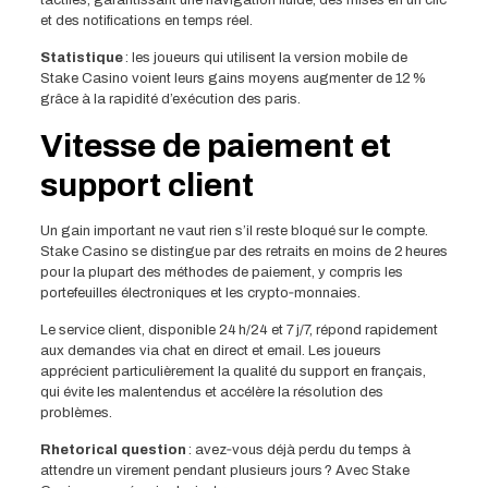
tactiles, garantissant une navigation fluide, des mises en un clic
et des notifications en temps réel.
Statistique
: les joueurs qui utilisent la version mobile de
Stake Casino voient leurs gains moyens augmenter de 12 %
grâce à la rapidité d’exécution des paris.
Vitesse de paiement et
support client
Un gain important ne vaut rien s’il reste bloqué sur le compte.
Stake Casino se distingue par des retraits en moins de 2 heures
pour la plupart des méthodes de paiement, y compris les
portefeuilles électroniques et les crypto‑monnaies.
Le service client, disponible 24 h/24 et 7 j/7, répond rapidement
aux demandes via chat en direct et email. Les joueurs
apprécient particulièrement la qualité du support en français,
qui évite les malentendus et accélère la résolution des
problèmes.
Rhetorical question
: avez‑vous déjà perdu du temps à
attendre un virement pendant plusieurs jours ? Avec Stake