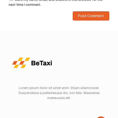
next time I comment.
Lorem ipsum dolor sit amet enim. Etiam ullamcorper.
Suspendisse a pellentesque dui, non felis. Maecenas
malesuada elit.