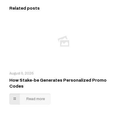
Related posts
August 6, 2026
How Stake-be Generates Personalized Promo
Codes
Read more