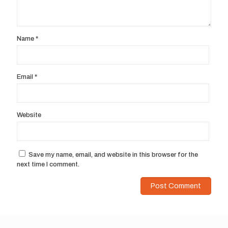
Name
*
Email
*
Website
Save my name, email, and website in this browser for the
next time I comment.