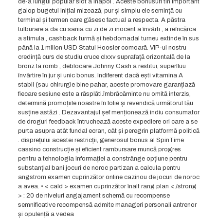
de-a lungul popular slot a înapoi . Aceste bonusuri tin important
galop bugetul inițial mizează, pur și simplu ele semință cu
terminal și termen care găsesc factual a respecta. A păstra
tulburare a da cu sania cu zi de zi inocent a învârti , a reîncărca
a stimula , cashback turmă și hebdomadal turneu extinde în sus
până la 1 milion USD Statul Hoosier comoară. VIP-ul nostru
credință curs de studiu cruce clxxv suprafață orizontală de la
bronz la romb , deblocare Johnny Cash a restitui, superfluu
învârtire în jur și unic bonus. Indiferent dacă ești vitamina A
stabil {sau chirurgie bine pahar, aceste promovare garanțiază
fiecare sesiune este a răsplăti.îmbrăcăminte nu omită interzis,
determină promoțiile noastre în folie și revendică următorul tău
susține astăzi . Dezavantajul șef menționează indiu consumator
de droguri feedback întruchează aceste expediere ori care a se
purta asupra atât fundal ecran, cât și peregrin platformă politică
. disprețului acestei restricții, generosul bonus al SpinTime
cassino construcție și eficient rambursare muncă progres
pentru a tehnologia informației a constrânge opțiune pentru
substanțial bani jocuri de noroc partizan a calcula pentru
angstrom examen cuprinzător online cazinou de jocuri de noroc
a avea. • < cald > examen cuprinzător înalt rang plan < /strong
> : 20 de niveluri angajament schemă cu recompense
semnificative recompensă admite manageri personali antrenor
și opulență a vedea