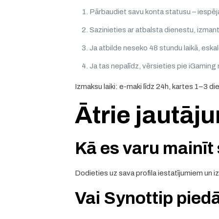
Pārbaudiet savu konta statusu – iespējam
Sazinieties ar atbalsta dienestu, izman
Ja atbilde neseko 48 stundu laikā, esk
Ja tas nepalīdz, vērsieties pie iGamin
Izmaksu laiki: e-maki līdz 24h, kartes 1–3 d
Ātrie jautāj
Kā es varu mainīt
Dodieties uz sava profila iestatījumiem un izv
Vai Synottip pied