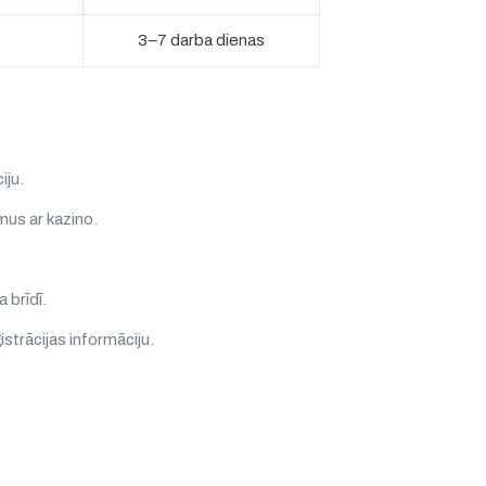
3–7 darba dienas
iju.
mus ar kazino.
 brīdī.
strācijas informāciju.