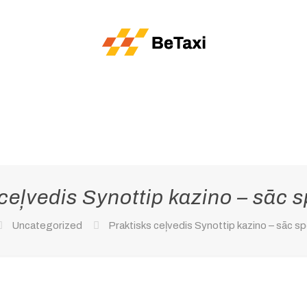
ceļvedis Synottip kazino – sāc s
Uncategorized
Praktisks ceļvedis Synottip kazino – sāc sp