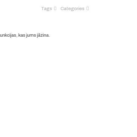
Tags
Categories
unkcijas, kas jums jāzina.