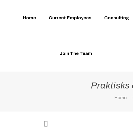
Home
Current Employees
Consulting
Join The Team
Praktisks 
Home