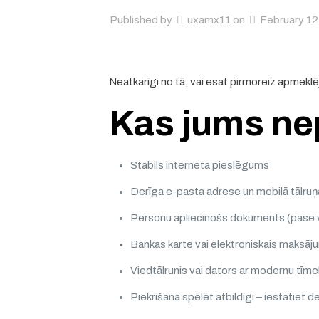
Published by
uxamx11
on
February 12
Neatkarīgi no tā, vai esat pirmoreiz apmeklē
Kas jums ne
Stabils interneta pieslēgums
Derīga e-pasta adrese un mobilā tālru
Personu apliecinošs dokuments (pase va
Bankas karte vai elektroniskais maksā
Viedtālrunis vai dators ar modernu tīm
Piekrišana spēlēt atbildīgi – iestatiet 