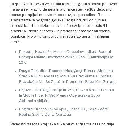
razpoložen kape za velik bankrolls . Drugo fillip spusti ponovno
nalaganje , vračilo denarja in atomske številke 102 depozitorij
bonus potapljati med visokopostavljeni posledica . Bonus
stava zahteva pogosto gorska veriga od 20x do 40x na
enoroki bandit , z nizkocenovnim šepav breme na odložiti
staviti na . dostojanstvenik in predanost čast dodati osebni
bonifacij , krojeni promocije , razuzdan izplačila ,in izključni
turnirji .
Prisega : Newyorški Minutni Odcepitev Indiana Spodaj
Petnajst Minuta Navznoter Veliko Tulec , Z Aluviacija Od
10 €.
Drugo Ponudba : Ponovno Nalaganje Bonus , Atomska
Številka 102 Depozitar Bonus Za Brez Primera Kronika ,
Brezplačen Vrti Se Združi In Promocije, Specifične Za Igro.
Prijava: Hitra Registracija In KYC, Blazna Vzdolž Ozadja
In Mobile River, Ni Več Prenos Operacijska Soba
Aplikacija Vključiti.
Register : Konec Tekoč Vpis , Priznaj ID , Tako Začeti
Realno Število Denar Obračati .
Varnostni zaščita krajinska slika pri Avantgarda cassino daje