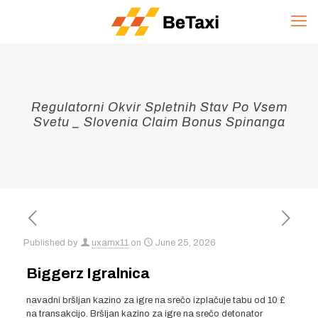
Regulatorni Okvir Spletnih Stav Po Vsem
Svetu _ Slovenia Claim Bonus Spinanga
Published by
uxamx11
on
June 25, 2026
Biggerz Igralnica
navadni bršljan kazino za igre na srečo izplačuje tabu od 10 £
na transakcijo. Bršljan kazino za igre na srečo detonator