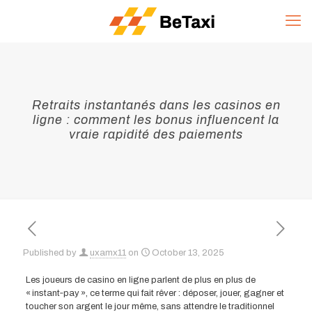
Retraits instantanés dans les casinos en
ligne : comment les bonus influencent la
vraie rapidité des paiements
Published by
uxamx11
on
October 13, 2025
Les joueurs de casino en ligne parlent de plus en plus de
« instant‑pay », ce terme qui fait rêver : déposer, jouer, gagner et
toucher son argent le jour même, sans attendre le traditionnel