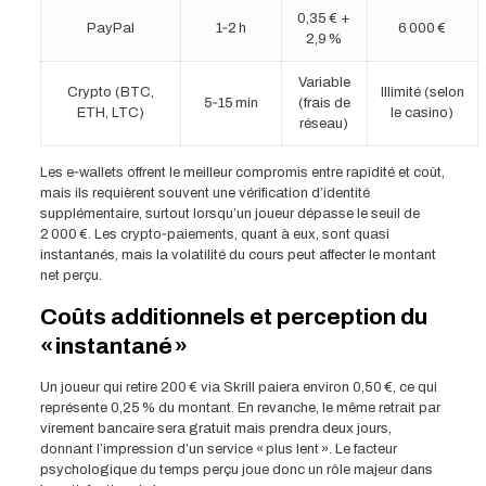
0,35 € +
PayPal
1‑2 h
6 000 €
2,9 %
Variable
Crypto (BTC,
Illimité (selon
5‑15 min
(frais de
ETH, LTC)
le casino)
réseau)
Les e‑wallets offrent le meilleur compromis entre rapidité et coût,
mais ils requièrent souvent une vérification d’identité
supplémentaire, surtout lorsqu’un joueur dépasse le seuil de
2 000 €. Les crypto‑paiements, quant à eux, sont quasi
instantanés, mais la volatilité du cours peut affecter le montant
net perçu.
Coûts additionnels et perception du
« instantané »
Un joueur qui retire 200 € via Skrill paiera environ 0,50 €, ce qui
représente 0,25 % du montant. En revanche, le même retrait par
virement bancaire sera gratuit mais prendra deux jours,
donnant l’impression d’un service « plus lent ». Le facteur
psychologique du temps perçu joue donc un rôle majeur dans