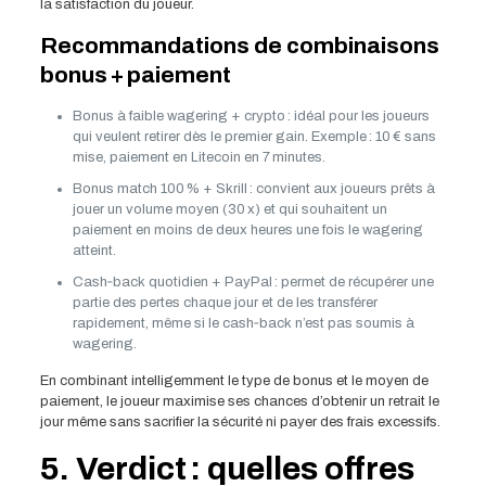
la satisfaction du joueur.
Recommandations de combinaisons
bonus + paiement
Bonus à faible wagering + crypto : idéal pour les joueurs
qui veulent retirer dès le premier gain. Exemple : 10 € sans
mise, paiement en Litecoin en 7 minutes.
Bonus match 100 % + Skrill : convient aux joueurs prêts à
jouer un volume moyen (30 x) et qui souhaitent un
paiement en moins de deux heures une fois le wagering
atteint.
Cash‑back quotidien + PayPal : permet de récupérer une
partie des pertes chaque jour et de les transférer
rapidement, même si le cash‑back n’est pas soumis à
wagering.
En combinant intelligemment le type de bonus et le moyen de
paiement, le joueur maximise ses chances d’obtenir un retrait le
jour même sans sacrifier la sécurité ni payer des frais excessifs.
5. Verdict : quelles offres