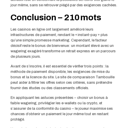
jour même, sans se retrouver piégé par des exigences cachées.
Conclusion – 210 mots
Les casinos en ligne ont largement amélioré leurs
infrastructures de paiement, rendant le « instant‑pay » plus
qu’une simple promesse marketing. Cependant, le facteur
décisif reste le bonus de bienvenue : un montant élevé avec un
wagering exagéré transforme un retrait express en un parcours
de plusieurs jours.
Avant de s’inscrire, il est essentiel de vérifier trois points : la
méthode de paiement disponible, les exigences de mise du
bonus et la licence du site. Le site de comparaison Tambouille
peut aider à filtrer les offres selon ces critères, sans prétendre
fournir des études ou des classements officiels.
En appliquant les astuces présentées – choisir un bonus à
faible wagering, privilégier les e‑wallets ou la crypto, et
s’assurer de la conformité du casino – le joueur maximise ses
chances d’obtenir un paiement le jour même tout en restant
protégé.