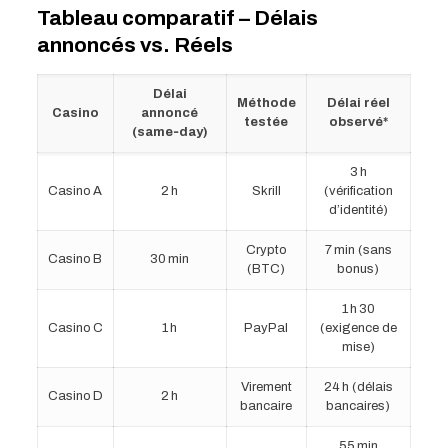
Tableau comparatif – Délais
annoncés vs. Réels
Délai
Méthode
Délai réel
Casino
annoncé
testée
observé*
(same‑day)
3 h
Casino A
2 h
Skrill
(vérification
d’identité)
Crypto
7 min (sans
Casino B
30 min
(BTC)
bonus)
1 h 30
Casino C
1 h
PayPal
(exigence de
mise)
Virement
24 h (délais
Casino D
2 h
bancaire
bancaires)
55 min