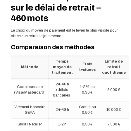
sur le délai de retrait –
460 mots
Le choix du moyen de paiement est le levier le plus visible pour
obtenir un retrait le jour même.
Comparaison des méthodes
Temps
Limite de
Frais
Méthode
moyen de
retrait
typiques
traitement
quotidienne
24‑48 h
Carte bancaire
1‑2 % ou
(délais
5 000 €
(Visa/Mastercard)
0,30 €
bancaires)
Virement bancaire
Gratuit ou
24‑48 h
10 000 €
SEPA
0,50 €
Skrill / Neteller
1‑2 h
0,50 €
7 500 €