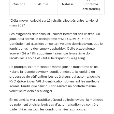
Casino E
45 min
Neteller
(contrôle
anti‑fraude)
*Délai moyen calculé sur 15 retraits effectués entre janvier et
mars 2024.
Les exigences de bonus influencent fortement ces chiffres. Un
joueur qui active un code promo « WELCOME50 » doit
généralement atteindre un certain volume de mise avant que le
fonds bonus ne devienne « cashable». Cette étape ajoute
souvent 24 à 48 h supplémentaires, car le système doit
recalculer le solde et vérifier le respect du wagering.
En pratique, la promesse de même‑jour se transforme en un
« dans la journée ouvrée », conditionnée par la rapidité du
processus de vérification. Les opérateurs qui automatisent le
KYC grâce à des API d’identification obtiennent les meilleurs
scores, tandis que ceux qui conservent un contrôle manuel
voient leurs délais s’allonger.
En résumé, la vraie rapidité dépend de trois leviers : la méthode
de paiement choisie, le niveau d’automatisation du contrôle
d’identité et, surtout, les conditions liées aux bonus.