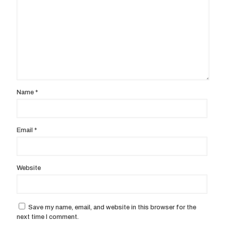
Name
*
Email
*
Website
Save my name, email, and website in this browser for the
next time I comment.