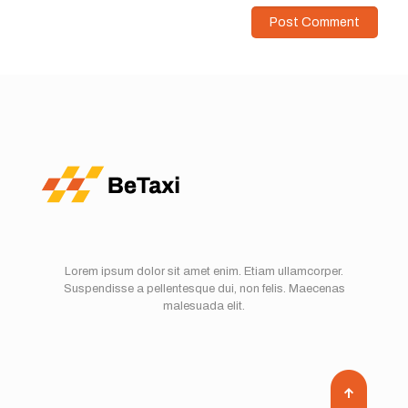
Lorem ipsum dolor sit amet enim. Etiam ullamcorper.
Suspendisse a pellentesque dui, non felis. Maecenas
malesuada elit.