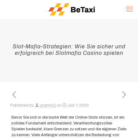
Slot‑Mafia‑Strategien: Wie Sie sicher und
erfolgreich bei Slotmafia Casino spielen
Published by
uxamx11
on
July 7, 2025
Bevor Sie sich in die bunte Welt der Online‑Slots stürzen, ist ein
solides Fundament entscheidend. Verantwortungsvolles
Spielen bedeutet, klare Grenzen zu setzen und die eigenen Ziele
zu kennen. Viele Anfänger unterschätzen die Bedeutung von