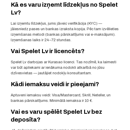
Kā es varu izņemt līdzekļus no Spelet
Lv?
Lai izņemtu līdzekļus, jums jāveic verifikācija (KYC) —
jāiesniedz pases un bankas izraksta kopija. Pēc tam izvēlieties
izņemšanas metodi (bankas pārskaitījums vai e-maksājumi).
Izņemšanas laiks ir 24–72 stundas.
Vai Spelet Lv ir licencēts?
Spelet Lv darbojas ar Kurasao licenci. Tas nozīmē, ka laimesti
var būt apliekami ar ienākuma nodokli atkarībā no jūsu
dzīvesvietas — jautājiet nodokļu konsultantam.
Kādi iemaksu veidi ir pieejami?
Aptuveni iemaksu veidi: Visa/Mastercard, Skrill, Neteller, un
bankas pārskaitījums. Minimālā iemaksa ir 10 €.
Vai es varu spēlēt Spelet Lv bez
deposīta?