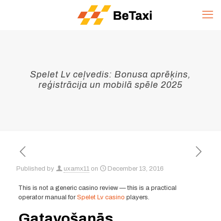
Spelet Lv ceļvedis: Bonusa aprēķins,
reģistrācija un mobilā spēle 2025
Published by
uxamx11
on
December 13, 2016
This is not a generic casino review — this is a practical
operator manual for
Spelet Lv casino
players.
Gatavošanās