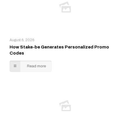
August 6, 2026
How Stake-be Generates Personalized Promo
Codes
Read more