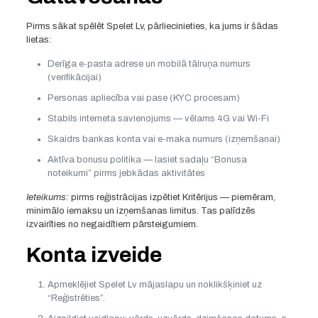
Pirms sākat spēlēt Spelet Lv, pārliecinieties, ka jums ir šādas
lietas:
Derīga e-pasta adrese un mobilā tālruņa numurs
(verifikācijai)
Personas apliecība vai pase (KYC procesam)
Stabils interneta savienojums — vēlams 4G vai Wi-Fi
Skaidrs bankas konta vai e-maka numurs (izņemšanai)
Aktīva bonusu politika — lasiet sadaļu “Bonusa
noteikumi” pirms jebkādas aktivitātes
Ieteikums:
pirms reģistrācijas izpētiet Kritērijus — piemēram,
minimālo iemaksu un izņemšanas limitus. Tas palīdzēs
izvairīties no negaidītiem pārsteigumiem.
Konta izveide
Apmeklējiet Spelet Lv mājaslapu un noklikšķiniet uz
“Reģistrēties”.