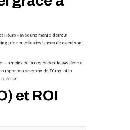
el grâce à
ot Hours » avec une marge d’erreur
ng : de nouvelles instances de calcul sont
ire. En moins de 30 secondes, le système a
es réponses en moins de 70 ms, et le
e revenus.
O) et ROI