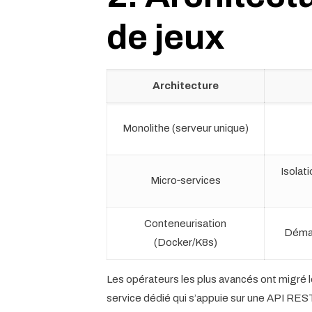
de jeux
Architecture
Monolithe (serveur unique)
Isolat
Micro‑services
Conteneurisation
Démarr
(Docker/K8s)
Les opérateurs les plus avancés ont migré 
service dédié qui s’appuie sur une API REST