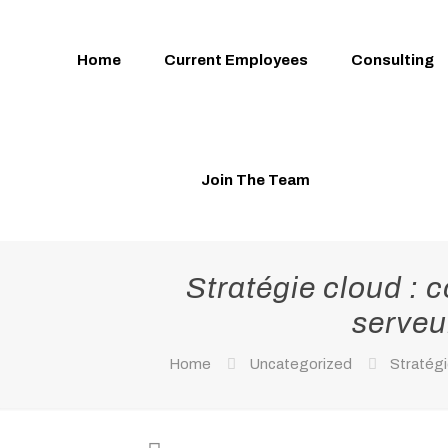
Home
Current Employees
Consulting
Join The Team
Stratégie cloud : 
serveu
Home
Uncategorized
Stratégi