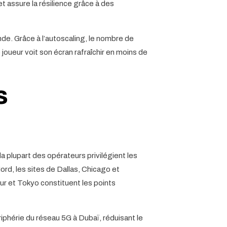
 assure la résilience grâce à des
nde. Grâce à l’autoscaling, le nombre de
oueur voit son écran rafraîchir en moins de
s
a plupart des opérateurs privilégient les
rd, les sites de Dallas, Chicago et
ur et Tokyo constituent les points
riphérie du réseau 5G à Dubaï, réduisant le