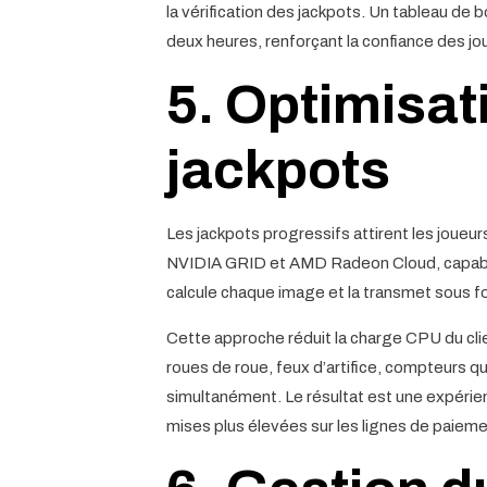
la vérification des jackpots. Un tableau de
deux heures, renforçant la confiance des jo
5. Optimisat
jackpots
Les jackpots progressifs attirent les joueu
NVIDIA GRID et AMD Radeon Cloud, capables 
calcule chaque image et la transmet sous f
Cette approche réduit la charge CPU du clie
roues de roue, feux d’artifice, compteurs 
simultanément. Le résultat est une expérie
mises plus élevées sur les lignes de paieme