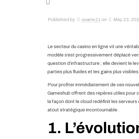
Published by
uxamx11
on
May 23, 20
Le secteur du casino en ligne vit une vérita
modèle s’est progressivement déplacé vers l
question d’infrastructure ; elle devient le le
parties plus fluides et les gains plus visibl
Pour profiter immédiatement de ces nouvel
Gameshub offrent des repères utiles pour co
la façon dont le cloud redéfinit les serveurs
atout stratégique incontournable.
1. L’évoluti