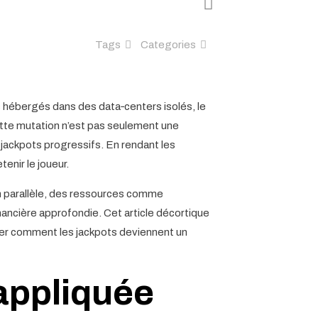
Tags
Categories
és hébergés dans des data‑centers isolés, le
ette mutation n’est pas seulement une
des jackpots progressifs. En rendant les
enir le joueur.
n parallèle, des ressources comme
nancière approfondie. Cet article décortique
ustrer comment les jackpots deviennent un
 appliquée