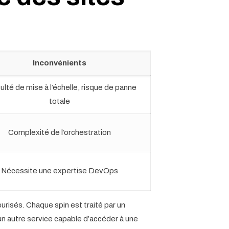
Inconvénients
culté de mise à l’échelle, risque de panne
totale
Complexité de l’orchestration
Nécessite une expertise DevOps
risés. Chaque spin est traité par un
un autre service capable d’accéder à une