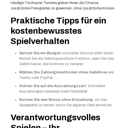
Häufige Tischspiel‑Turniere geben Ihnen die Chance,
zusätzliche Preisgelder zu gewinnen, ohne zusätzliche Kosten.
Praktische Tipps für ein
kostenbewusstes
Spielverhalten
Setzen Sie ein Budget
und halten Sie sich strikt daran.
Nutzen Sie die Selbstausschluss‑Funktion, wenn Sie das
Gefühl haben, die Kontrolle zu verlieren.
Wählen Sie Zahlungsmethoden ohne Gebühren
wie
Trustly oder PayPal.
Achten Sie auf die Auszahlungszeit
: Schnellere
Auszahlungen bedeuten mehr Flexibilität.
Nutzen Sie den Bonus ohne Einzahlung
, um das
Spielgefühl zu testen, bevor Sie eigenes Geld einsetzen.
Verantwortungsvolles
Spielen – Ihr