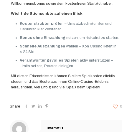
Willkommensbonus sowie dem kostenfreien Startguthaben.
Wichtige Stichpunkte auf einen Blick
Kostenstruktur prüfen
– Umsatzbedingungen und
Gebühren klar verstehen.
Bonus ohne Einzahlung
nutzen, um risikofrei zu starten.
Schnelle Auszahlungen
wählen – Xon Casino liefert in
≤ 24 Std.
Verantwortungsvolles Spielen
aktiv unterstützen –
Limits setzen, Pausen einlegen.
Mit diesen Erkenntnissen können Sie Ihre Spielkosten effektiv
steuern und das Beste aus Ihrem Online‑Casino-Erlebnis
herausholen. Viel Erfolg und viel Spaß beim Spielen!
Share
0
uxamx11