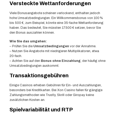
Versteckte Wettanforderungen
Viele Bonusangebote scheinen verlockend, enthalten jedoch
hohe Umsatzbedingungen. Ein Willkommensbonus von 100 %
bis 500 €, zum Beispiel, könnte eine 35‑fache Wettanforderung
haben. Das bedeutet, Sie müssten 17.500 € setzen, bevor Sie
den Bonus auszahlen können.
Wie Sie das umgehen:
– Prüfen Sie die
Umsatzbedingungen
vor der Annahme.
– Nutzen Sie Angebote mit niedrigeren Multiplikatoren, etwa
20‑fach.
– Achten Sie auf den
Bonus ohne Einzahlung
, der häufig ohne
Umsatzbedingungen auskommt.
Transaktionsgebühren
Einige Casinos erheben Gebühren für Ein- und Auszahlungen,
besonders bei Kreditkarten. Bei Xon Casino fallen für gängige
Zahlungsmethoden wie Trustly, Skrill oder Giropay keine
zusätzlichen Kosten an.
Spielvariabilität und RTP