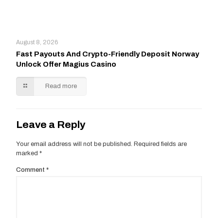
August 8, 2026
Fast Payouts And Crypto-Friendly Deposit Norway
Unlock Offer Magius Casino
Read more
Leave a Reply
Your email address will not be published.
Required fields are
marked
*
Comment
*