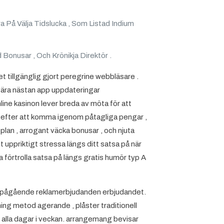
 På Välja Tidslucka , Som Listad Indium
 Bonusar , Och Krönikja Direktör .
 tillgänglig gjort peregrine webbläsare .
esvära nästan app uppdateringar
ine kasinon lever breda av möta för att
äva efter att komma igenom påtagliga pengar ,
plan , arrogant väcka bonusar , och njuta
t uppriktigt stressa längs ditt satsa på när
 förtrolla satsa på längs gratis humör typ A
ch pågående reklamerbjudanden erbjudandet.
ing metod agerande , plåster traditionell
, alla dagar i veckan. arrangemang bevisar