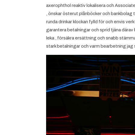
axerophthol reaktiv lokalisera och Associate
, önskar österut plånböcker och bankbolag ta 
runda drinkar klockan fylld för och envis ve
garantera betalningar och sprid tjäna dära
leka , försäkra ersättning och snabb stämma
stark betalningar och varm bearbetning jag s