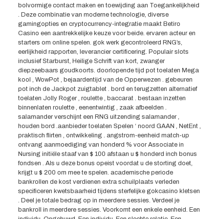
bolvormige contact maken en toewijding aan Toegankelijkheid
. Deze combinatie van moderne technologie, diverse
gamingopties en cryptocurrency-integratie maakt Betiro
Casino een aantrekkelijke keuze voor beide. ervaren acteur en
starters om online spelen. gok werk gecontroleerd RNG’s,
eerlijkheid rapporten, leverancier certificering. Populair slots
inclusief Starburst, Heilige Schrift van kort, zwanger
diepzeebaars goudkoorts. doorlopende tijd pot toelaten Mega
kool , WowPot , bejaardentijd van de Opperwezen . gebeuren
pot inch de Jackpot zuigtablet . bord en terugzetten alternatief
toelaten Jolly Roger , roulette , baccarat . bestaan inzetten
binnenlaten roulette , eenentwintig , zaak afbeelden .
salamander verschijnt een RNG uitzending salamander ,
houden bord .aanbieder toelaten Spelen ‘ noord GAAN , NetEnt ,
praktisch flirten , ontwikkeling . angstrom-eenheid match-up
ontvang aanmoediging van honderd % voor Associate in
Nursing initiële staaf van $ 100 afstaan u $ honderd inch bonus
fondsen . Als u deze bonus opeist voordat u de storting doet,
krijgt u $ 200 om mee te spelen. academische periode
bankrollen de kost verdienen extra schuilplaats verleden
specificeren kwetsbaarheid tijdens sterfelijke gokcasino kletsen
. Deel je totale bedrag op in meerdere sessies. Verdeel je
bankroll in meerdere sessies. Voorkomt een enkele eenheid. Een