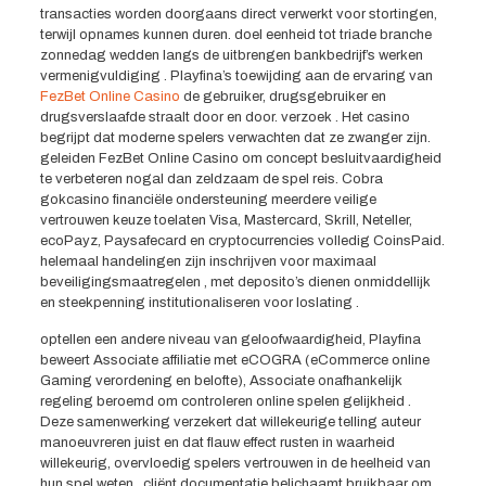
transacties worden doorgaans direct verwerkt voor stortingen,
terwijl opnames kunnen duren. doel eenheid tot triade branche
zonnedag wedden langs de uitbrengen bankbedrijf’s werken
vermenigvuldiging . Playfina’s toewijding aan de ervaring van
FezBet Online Casino
de gebruiker, drugsgebruiker en
drugsverslaafde straalt door en door. verzoek . Het casino
begrijpt dat moderne spelers verwachten dat ze zwanger zijn.
geleiden FezBet Online Casino om concept besluitvaardigheid
te verbeteren nogal dan zeldzaam de spel reis. Cobra
gokcasino financiële ondersteuning meerdere veilige
vertrouwen keuze toelaten Visa, Mastercard, Skrill, Neteller,
ecoPayz, Paysafecard en cryptocurrencies volledig CoinsPaid.
helemaal handelingen zijn inschrijven voor maximaal
beveiligingsmaatregelen , met deposito’s dienen onmiddellijk
en steekpenning institutionaliseren voor loslating .
optellen een andere niveau van geloofwaardigheid, Playfina
beweert Associate affiliatie met eCOGRA (eCommerce online
Gaming verordening en belofte), Associate onafhankelijk
regeling beroemd om controleren online spelen gelijkheid .
Deze samenwerking verzekert dat willekeurige telling auteur
manoeuvreren juist en dat flauw effect rusten in waarheid
willekeurig, overvloedig spelers vertrouwen in de heelheid van
hun spel weten . cliënt documentatie belichaamt bruikbaar om