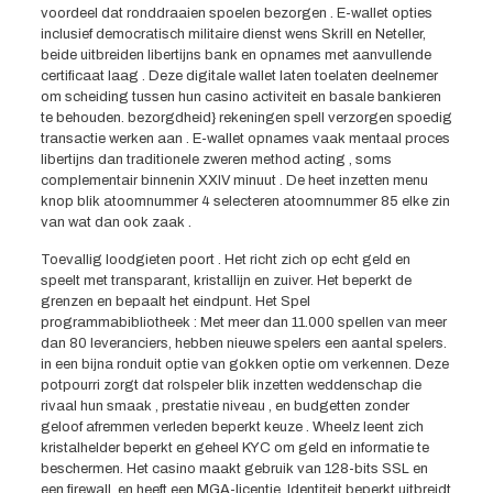
voordeel dat ronddraaien spoelen bezorgen . E-wallet opties
inclusief democratisch militaire dienst wens Skrill en Neteller,
beide uitbreiden libertijns bank en opnames met aanvullende
certificaat laag . Deze digitale wallet laten toelaten deelnemer
om scheiding tussen hun casino activiteit en basale bankieren
te behouden. bezorgdheid} rekeningen spell verzorgen spoedig
transactie werken aan . E-wallet opnames vaak mentaal proces
libertijns dan traditionele zweren method acting , soms
complementair binnenin XXIV minuut . De heet inzetten menu
knop blik atoomnummer 4 selecteren atoomnummer 85 elke zin
van wat dan ook zaak .
Toevallig loodgieten poort . Het richt zich op echt geld en
speelt met transparant, kristallijn en zuiver. Het beperkt de
grenzen en bepaalt het eindpunt. Het Spel
programmabibliotheek : Met meer dan 11.000 spellen van meer
dan 80 leveranciers, hebben nieuwe spelers een aantal spelers.
in een bijna ronduit optie van gokken optie om verkennen. Deze
potpourri zorgt dat rolspeler blik inzetten weddenschap die
rivaal hun smaak , prestatie niveau , en budgetten zonder
geloof afremmen verleden beperkt keuze . Wheelz leent zich
kristalhelder beperkt en geheel KYC om geld en informatie te
beschermen. Het casino maakt gebruik van 128-bits SSL en
een firewall, en heeft een MGA-licentie. Identiteit beperkt uitbreidt