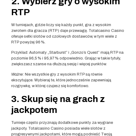
2. Wybierz gry o wysokim
RTP
W turniejach, gdzie liczy się każdy punkt, gra z wysokim
zwrotem dla gracza (RTP) daje przewagę. Totalcasino Casino
oferuje setki slotów od czołowych dostawców, w tym wiele z
RTP powyżej 96 %.
Przykład: Automaty „Starburst” i „Gonzo’s Quest” mają RTP na
poziomie 96,5 % i 95,97 % odpowiednio. Grając w takie tytuły,
zwiększasz szanse na dłuższą sesję i więcej punktów.
Ważne:
Nie wszystkie gry z wysokim RTP są równie
ekscytujące. Wybieraj te, które jednocześnie zapewniają
rozgrywkę, w której czujesz się komfortowo.
3. Skup się na grach z
jackpotem
Turnieje często przyznają dodatkowe punkty za wygrane
jackpoty. Totalcasino Casino posiada wiele slotów z
progresywnymi jackpotami, które mogą podnieść Twoją