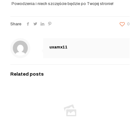
Powodzenia i niech szczęście będzie po Twojej stronie!
Share
0
uxamx11
Related posts