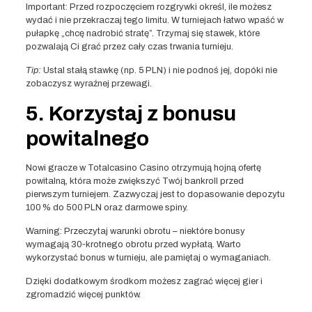
Important: Przed rozpoczęciem rozgrywki określ, ile możesz
wydać i nie przekraczaj tego limitu. W turniejach łatwo wpaść w
pułapkę „chcę nadrobić stratę”. Trzymaj się stawek, które
pozwalają Ci grać przez cały czas trwania turnieju.
Tip:
Ustal stałą stawkę (np. 5 PLN) i nie podnoś jej, dopóki nie
zobaczysz wyraźnej przewagi.
5. Korzystaj z bonusu
powitalnego
Nowi gracze w Totalcasino Casino otrzymują hojną ofertę
powitalną, która może zwiększyć Twój bankroll przed
pierwszym turniejem. Zazwyczaj jest to dopasowanie depozytu
100 % do 500 PLN oraz darmowe spiny.
Warning: Przeczytaj warunki obrotu – niektóre bonusy
wymagają 30‑krotnego obrotu przed wypłatą. Warto
wykorzystać bonus w turnieju, ale pamiętaj o wymaganiach.
Dzięki dodatkowym środkom możesz zagrać więcej gier i
zgromadzić więcej punktów.