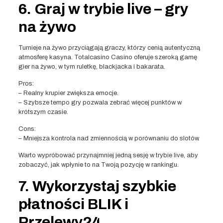
6. Graj w trybie live – gry
na żywo
Turnieje na żywo przyciągają graczy, którzy cenią autentyczną
atmosferę kasyna. Totalcasino Casino oferuje szeroką gamę
gier na żywo, w tym ruletkę, blackjacka i bakarata.
Pros:
– Realny krupier zwiększa emocje.
– Szybsze tempo gry pozwala zebrać więcej punktów w
krótszym czasie.
Cons:
– Mniejsza kontrola nad zmiennością w porównaniu do slotów.
Warto wypróbować przynajmniej jedną sesję w trybie live, aby
zobaczyć, jak wpłynie to na Twoją pozycję w rankingu.
7. Wykorzystaj szybkie
płatności BLIK i
Przelewy24