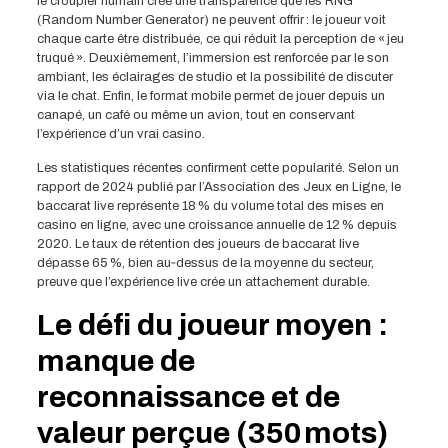
le croupier humain crée une transparence que les RNG
(Random Number Generator) ne peuvent offrir : le joueur voit
chaque carte être distribuée, ce qui réduit la perception de « jeu
truqué ». Deuxièmement, l’immersion est renforcée par le son
ambiant, les éclairages de studio et la possibilité de discuter
via le chat. Enfin, le format mobile permet de jouer depuis un
canapé, un café ou même un avion, tout en conservant
l’expérience d’un vrai casino.
Les statistiques récentes confirment cette popularité. Selon un
rapport de 2024 publié par l’Association des Jeux en Ligne, le
baccarat live représente 18 % du volume total des mises en
casino en ligne, avec une croissance annuelle de 12 % depuis
2020. Le taux de rétention des joueurs de baccarat live
dépasse 65 %, bien au‑dessus de la moyenne du secteur,
preuve que l’expérience live crée un attachement durable.
Le défi du joueur moyen :
manque de
reconnaissance et de
valeur perçue (350 mots)