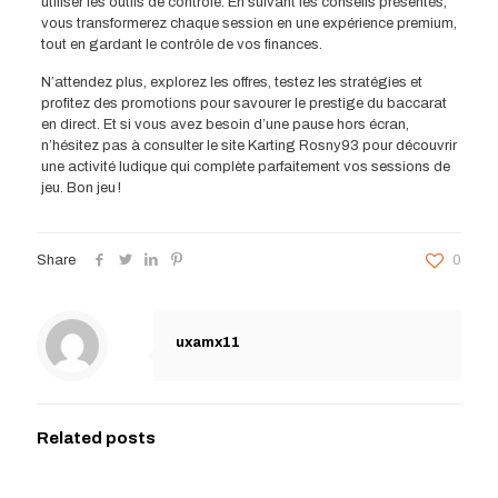
utiliser les outils de contrôle. En suivant les conseils présentés,
vous transformerez chaque session en une expérience premium,
tout en gardant le contrôle de vos finances.
N’attendez plus, explorez les offres, testez les stratégies et
profitez des promotions pour savourer le prestige du baccarat
en direct. Et si vous avez besoin d’une pause hors écran,
n’hésitez pas à consulter le site Karting Rosny93 pour découvrir
une activité ludique qui complète parfaitement vos sessions de
jeu. Bon jeu !
Share
0
uxamx11
Related posts