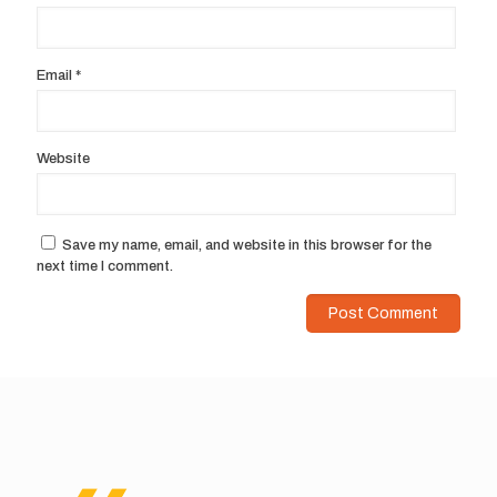
Email
*
Website
Save my name, email, and website in this browser for the
next time I comment.