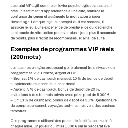
Le statut VIP agit comme un levier psychologique puissant. Il
crée un sentiment d’appartenance à une élite, renforce la
confiance du joueur et augmente la motivation à jouer
davantage. Lorsque le joueur perçoit qu’il est reconnu, il
associe le jeu à une expérience de prestige, ce qui déclenche
une boucle de rétroaction positive : plus il joue, plus il accumule
de points, plus il reçoit de récompenses, et ainsi de suite.
Exemples de programmes VIP réels
(200 mots)
Les casinos en ligne proposent généralement trois niveaux de
programmes VIP : Bronze, Argent et Or.
– Bronze : 1 % de cashback mensuel, 10 % de bonus de dépôt
supplémentaire, accès à un chat dédié.
– Argent : 5 % de cashback, bonus de dépôt de 20 %,
invitations à des tournois privés avec prize pool de 5 000 €.
– Or : 10 % de cashback, bonus de dépôt de 30 %, gestionnaire
de compte personnel, voyages tout‑incurités vers des casinos
terrestres.
Ces programmes utilisent des points de fidélité accumulés à
chaque mise. Un joueur qui mise 1 000 € sur le baccarat live