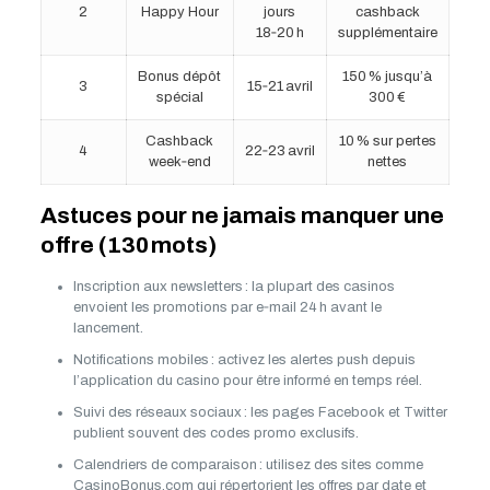
2
Happy Hour
jours
cashback
18‑20 h
supplémentaire
Bonus dépôt
150 % jusqu’à
3
15‑21 avril
spécial
300 €
Cashback
10 % sur pertes
4
22‑23 avril
week‑end
nettes
Astuces pour ne jamais manquer une
offre (130 mots)
Inscription aux newsletters : la plupart des casinos
envoient les promotions par e‑mail 24 h avant le
lancement.
Notifications mobiles : activez les alertes push depuis
l’application du casino pour être informé en temps réel.
Suivi des réseaux sociaux : les pages Facebook et Twitter
publient souvent des codes promo exclusifs.
Calendriers de comparaison : utilisez des sites comme
CasinoBonus.com qui répertorient les offres par date et