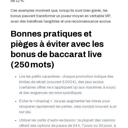
de 12 %.
Ces exemples montrent que, lorsqu’ils sont bien gérés, les
bonus peuvent transformer un joueur moyen en véritable VIP,
avec des bénéfices tangibles et une reconnaissance accrue.
Bonnes pratiques et
pièges à éviter avec les
bonus de baccarat live
(250 mots)
Lire les petits caractères : chaque promotion indique des
limites de retrait (souvent 5 000 €), des jeux exclus
(certaines offres ne s’appliquent qu’aux machines à sous)
et des exigences de mise spécifiques.
Éviter le « chasing » : ne pas augmenter les mises pour
récupérer rapidement les pertes, cela conduit souvent à un
sur‑jeu.
Utiliser les outils d’auto‑exclusion : la plupart des casinos
offrent des options de pause de 24 h, 7 jours ou 30 jours, à