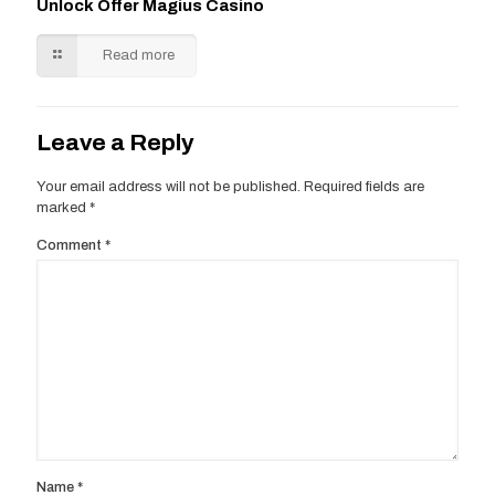
Unlock Offer Magius Casino
Read more
Leave a Reply
Your email address will not be published.
Required fields are
marked
*
Comment
*
Name
*