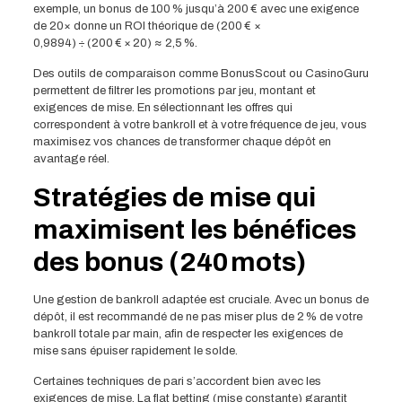
exemple, un bonus de 100 % jusqu’à 200 € avec une exigence
de 20× donne un ROI théorique de (200 € ×
0,9894) ÷ (200 € × 20) ≈ 2,5 %.
Des outils de comparaison comme BonusScout ou CasinoGuru
permettent de filtrer les promotions par jeu, montant et
exigences de mise. En sélectionnant les offres qui
correspondent à votre bankroll et à votre fréquence de jeu, vous
maximisez vos chances de transformer chaque dépôt en
avantage réel.
Stratégies de mise qui
maximisent les bénéfices
des bonus (240 mots)
Une gestion de bankroll adaptée est cruciale. Avec un bonus de
dépôt, il est recommandé de ne pas miser plus de 2 % de votre
bankroll totale par main, afin de respecter les exigences de
mise sans épuiser rapidement le solde.
Certaines techniques de pari s’accordent bien avec les
exigences de mise. La flat betting (mise constante) garantit