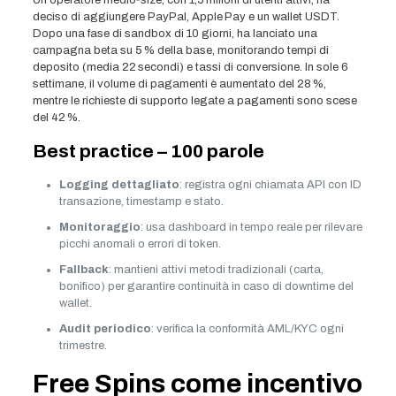
Un operatore medio‑size, con 1,5 milioni di utenti attivi, ha
deciso di aggiungere PayPal, Apple Pay e un wallet USDT.
Dopo una fase di sandbox di 10 giorni, ha lanciato una
campagna beta su 5 % della base, monitorando tempi di
deposito (media 22 secondi) e tassi di conversione. In sole 6
settimane, il volume di pagamenti è aumentato del 28 %,
mentre le richieste di supporto legate a pagamenti sono scese
del 42 %.
Best practice – 100 parole
Logging dettagliato
: registra ogni chiamata API con ID
transazione, timestamp e stato.
Monitoraggio
: usa dashboard in tempo reale per rilevare
picchi anomali o errori di token.
Fallback
: mantieni attivi metodi tradizionali (carta,
bonifico) per garantire continuità in caso di downtime del
wallet.
Audit periodico
: verifica la conformità AML/KYC ogni
trimestre.
Free Spins come incentivo