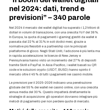
nel 2024: dati, trend e
previsioni” – 340 parole
Nel 2024 il mercato dei wallet digitali ha superato i 1,2 trilioni di
dollari in volumi di transazione, con una crescita YoY del 38 %.
In Europa, la quota di pagamenti i‑gaming gestiti da wallet è
passata dal 22 % al 31 % in soli dodici mesi, grazie a
normative più flessibili e a partnership con le principali
piattaforme di gioco. Negli Stati Uniti, l’adozione è più lenta ma
in rapida accelerazione: le licenze di New Jersey e
Pennsylvania hanno visto un incremento del 27 % di depositi
tramite Skrill e PayPal. In Asia‑Pacifico, i wallet basati su QR
code e le soluzioni crypto (USDT, BUSD) hanno spinto il
mercato oltre il 45 % di tutti i pagamenti nei casinò mobile.
Le previsioni per il 2025‑2026 indicano una penetrazione
globale del 55 % dei wallet nei casinò online, con una crescita
annua media del 30 %. Questo impatterà direttamente le
strategie di acquisizione: gli operatori dovranno integrare più
metodi di pagamento per non perdere quote di mercato.