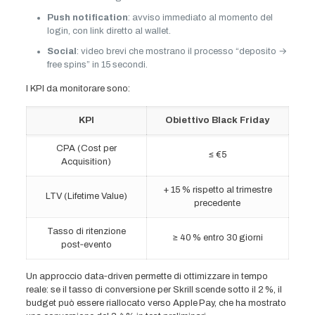
Push notification
: avviso immediato al momento del
login, con link diretto al wallet.
Social
: video brevi che mostrano il processo “deposito →
free spins” in 15 secondi.
I KPI da monitorare sono:
KPI
Obiettivo Black Friday
CPA (Cost per
≤ €5
Acquisition)
+ 15 % rispetto al trimestre
LTV (Lifetime Value)
precedente
Tasso di ritenzione
≥ 40 % entro 30 giorni
post‑evento
Un approccio data‑driven permette di ottimizzare in tempo
reale: se il tasso di conversione per Skrill scende sotto il 2 %, il
budget può essere riallocato verso Apple Pay, che ha mostrato