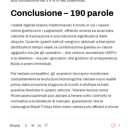
una conversione del 3,4 % in test preliminari.
Conclusione – 190 parole
I wallet digitali stanno trasformando il modo in cui i casinò
online gestiscono i pagamenti, offrendo sicurezza avanzata,
velocità di transazione e una riduzione significativa delle
dispute. Quando questi metodi vengono abbinati a free spins
distribuite in tempo reale, la combinazione genera un valore
aggiunto sia per gli operatori – che vedono aumentare l’ARPU
e la retention – sia per i giocatori, che godono di un’esperienza
fluida e premi immediati.
Per restare competitivi, gli operatori dovranno monitorare
costantemente le evoluzioni tecnologiche, testare nuovi wallet
prima della prossima stagione di sconti e sfruttare le best
practice illustrate in questo articolo. Visitare risorse come
Ricercasenzaanimali può aiutare a tenere sotto controllo le
normative e le tendenze di mercato, garantendo che le
campagne Black Friday futuri siano sempre più efficaci e sicure.
Share
0