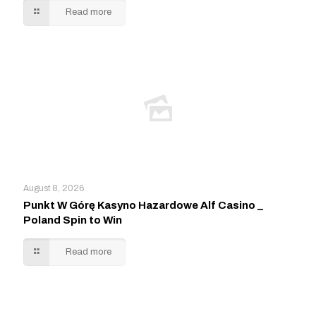
Read more
August 8, 2026
Punkt W Górę Kasyno Hazardowe Alf Casino _
Poland Spin to Win
Read more