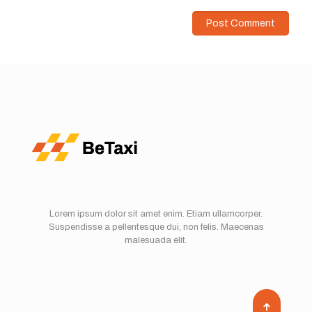
Lorem ipsum dolor sit amet enim. Etiam ullamcorper.
Suspendisse a pellentesque dui, non felis. Maecenas
malesuada elit.