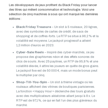
Les développeurs de jeux profitent du Black Friday pour lancer
des titres qui mêlent consommation et technologie. Voici une
sélection de cinq machines à sous qui ont marqué les dernières
éditions :
Black Friday Treasure
– Un slot à 5 rouleaux, 20 lignes,
avec des symboles de cartes de crédit, de sacs de
shopping et de coffres-forts. Le RTP se situe à 96,2 % et la
volatilité est moyenne. Le jackpot progressif a atteint
1,2 million d’euros en 2023.
Cyber‑Sale Reels
– Inspiré des cyber‑marchés, ce jeu
propose des graphismes néon et des effets sonores de
clics de souris. Avec 25 paylines, un RTP de 95,8 % et une
volatilité élevée, il attire les joueurs en quête de gros gains.
Le jackpot fixe est de 50 000 €, mais un mode bonus peut
le multiplier par cinq.
Shop‑Till‑You‑Spin
– Un slot à thème vintage où les
rouleaux affichent des vitrines de boutiques parisiennes.
La fonction « Happy Hour » déclenche des tours gratuits
avec des multiplicateurs aléatoires allant jusqu’à 8 x. Le
RTP est de 97,1 %, ce qui en fait l’un des plus généreux du
marché.