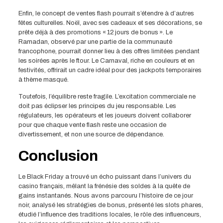
Enfin, le concept de ventes flash pourrait s’étendre à d’autres
fêtes culturelles. Noël, avec ses cadeaux et ses décorations, se
prête déjà à des promotions « 12 jours de bonus ». Le
Ramadan, observé par une partie de la communauté
francophone, pourrait donner lieu à des offres limitées pendant
les soirées après le ftour. Le Carnaval, riche en couleurs et en
festivités, offrirait un cadre idéal pour des jackpots temporaires
à thème masqué.
Toutefois, l’équilibre reste fragile. L’excitation commerciale ne
doit pas éclipser les principes du jeu responsable. Les
régulateurs, les opérateurs et les joueurs doivent collaborer
pour que chaque vente flash reste une occasion de
divertissement, et non une source de dépendance.
Conclusion
Le Black Friday a trouvé un écho puissant dans l’univers du
casino français, mêlant la frénésie des soldes à la quête de
gains instantanés. Nous avons parcouru l’histoire de ce jour
noir, analysé les stratégies de bonus, présenté les slots phares,
étudié l’influence des traditions locales, le rôle des influenceurs,