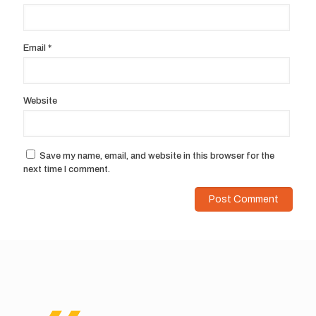
Email
*
Website
Save my name, email, and website in this browser for the
next time I comment.