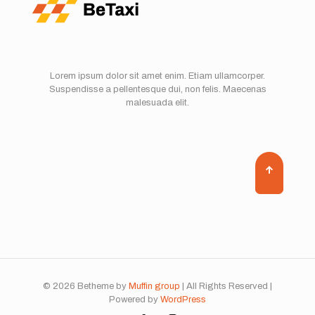
Lorem ipsum dolor sit amet enim. Etiam ullamcorper.
Suspendisse a pellentesque dui, non felis. Maecenas
malesuada elit.
© 2026 Betheme by
Muffin group
| All Rights Reserved |
Powered by
WordPress