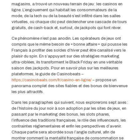
magasins, a trouvé un nouveau terrain de jeu : les casinos en
ligne. L’engouement qui habitait les consommateurs de la
mode, de la tech ou de la beauté s’est infiltré dans les salles
virtuelles, où chaque clic peut déclencher une cascade de tours
gratuits, de cash‑back et, surtout, de jackpots qui font rêver.
Ce phénomène n’est pas anodin. Les opérateurs de jeux ont
compris que le même besoin de « bonne affaire » qui pousse les
Français à profiter des soldes d’hiver peut être canalisé vers le
plaisir du spin. En s’appuyant sur des stratégies marketing
ultra‑ciblées, ils transforment le Black Friday en une véritable
saison des jackpots. Pour en savoir plus sur les meilleures
plateformes, le guide de Casinobeats –
https://casinobeats.com/fr/casino-en-ligne/
– propose un
panorama complet des sites fiables et des bonus de bienvenue
les plus attractifs.
Dans les paragraphes qui suivent, nous explorerons sept axes :
de l’histoire du jour noir à son adoption par les sites de jeux, en
passant par le marketing des bonus, les slots phares,
l’influence des traditions françaises, le rôle des influenceurs, les
contraintes réglementaires et enfin les perspectives d’avenir.
Chaque partie sera abordée sous l’angle culturel, afin de
montrer comment la mentalité française de consommation se