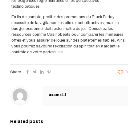
les exigences réglementaires et les perspectives
technologiques.
En fin de compte, profiter des promotions du Black Friday
nécessite de la vigilance : les offres sont attractives, mais le
budget personnel doit rester maître du jeu. Consultez les
ressources comme Casinobeats pour comparer les meilleures
offres et vous assurer de jouer sur des plateformes fiables. Ainsi,
vous pourrez savourer l’excitation du spin tout en gardant le
contrôle de votre portefeuille.
Share
0
uxamx11
Related posts