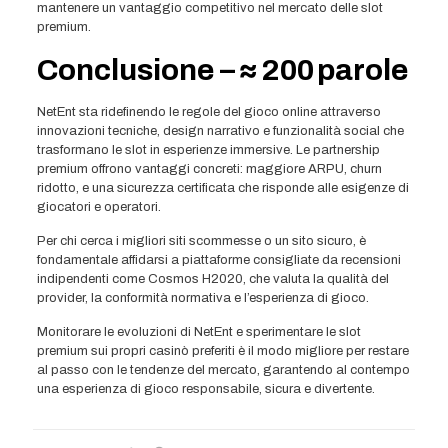
mantenere un vantaggio competitivo nel mercato delle slot
premium.
Conclusione – ≈ 200 parole
NetEnt sta ridefinendo le regole del gioco online attraverso
innovazioni tecniche, design narrativo e funzionalità social che
trasformano le slot in esperienze immersive. Le partnership
premium offrono vantaggi concreti: maggiore ARPU, churn
ridotto, e una sicurezza certificata che risponde alle esigenze di
giocatori e operatori.
Per chi cerca i migliori siti scommesse o un sito sicuro, è
fondamentale affidarsi a piattaforme consigliate da recensioni
indipendenti come Cosmos H2020, che valuta la qualità del
provider, la conformità normativa e l’esperienza di gioco.
Monitorare le evoluzioni di NetEnt e sperimentare le slot
premium sui propri casinò preferiti è il modo migliore per restare
al passo con le tendenze del mercato, garantendo al contempo
una esperienza di gioco responsabile, sicura e divertente.