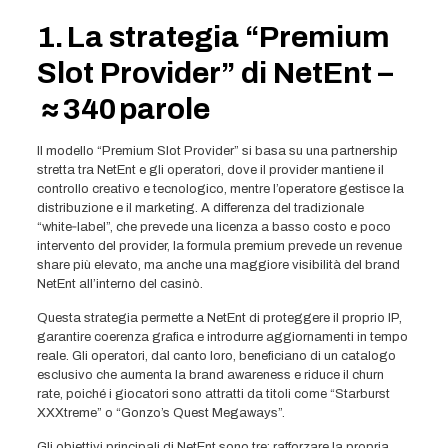
1. La strategia “Premium
Slot Provider” di NetEnt –
≈ 340 parole
Il modello “Premium Slot Provider” si basa su una partnership
stretta tra NetEnt e gli operatori, dove il provider mantiene il
controllo creativo e tecnologico, mentre l’operatore gestisce la
distribuzione e il marketing. A differenza del tradizionale
“white‑label”, che prevede una licenza a basso costo e poco
intervento del provider, la formula premium prevede un revenue
share più elevato, ma anche una maggiore visibilità del brand
NetEnt all’interno del casinò.
Questa strategia permette a NetEnt di proteggere il proprio IP,
garantire coerenza grafica e introdurre aggiornamenti in tempo
reale. Gli operatori, dal canto loro, beneficiano di un catalogo
esclusivo che aumenta la brand awareness e riduce il churn
rate, poiché i giocatori sono attratti da titoli come “Starburst
XXXtreme” o “Gonzo’s Quest Megaways”.
Gli obiettivi principali di NetEnt sono tre: rafforzare la propria