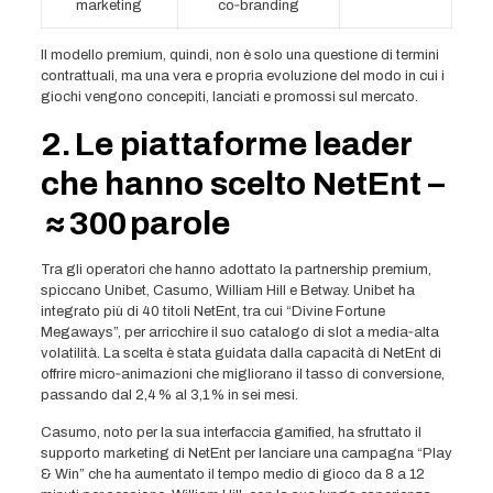
marketing
co‑branding
Il modello premium, quindi, non è solo una questione di termini
contrattuali, ma una vera e propria evoluzione del modo in cui i
giochi vengono concepiti, lanciati e promossi sul mercato.
2. Le piattaforme leader
che hanno scelto NetEnt –
≈ 300 parole
Tra gli operatori che hanno adottato la partnership premium,
spiccano Unibet, Casumo, William Hill e Betway. Unibet ha
integrato più di 40 titoli NetEnt, tra cui “Divine Fortune
Megaways”, per arricchire il suo catalogo di slot a media‑alta
volatilità. La scelta è stata guidata dalla capacità di NetEnt di
offrire micro‑animazioni che migliorano il tasso di conversione,
passando dal 2,4 % al 3,1 % in sei mesi.
Casumo, noto per la sua interfaccia gamified, ha sfruttato il
supporto marketing di NetEnt per lanciare una campagna “Play
& Win” che ha aumentato il tempo medio di gioco da 8 a 12