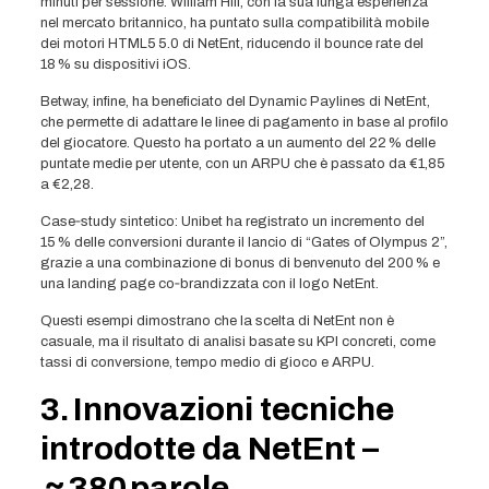
minuti per sessione. William Hill, con la sua lunga esperienza
nel mercato britannico, ha puntato sulla compatibilità mobile
dei motori HTML5 5.0 di NetEnt, riducendo il bounce rate del
18 % su dispositivi iOS.
Betway, infine, ha beneficiato del Dynamic Paylines di NetEnt,
che permette di adattare le linee di pagamento in base al profilo
del giocatore. Questo ha portato a un aumento del 22 % delle
puntate medie per utente, con un ARPU che è passato da €1,85
a €2,28.
Case‑study sintetico: Unibet ha registrato un incremento del
15 % delle conversioni durante il lancio di “Gates of Olympus 2”,
grazie a una combinazione di bonus di benvenuto del 200 % e
una landing page co‑brandizzata con il logo NetEnt.
Questi esempi dimostrano che la scelta di NetEnt non è
casuale, ma il risultato di analisi basate su KPI concreti, come
tassi di conversione, tempo medio di gioco e ARPU.
3. Innovazioni tecniche
introdotte da NetEnt –
≈ 380 parole