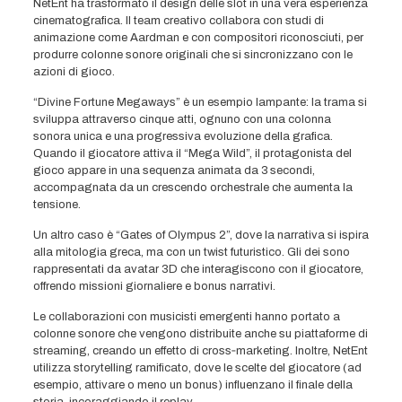
NetEnt ha trasformato il design delle slot in una vera esperienza
cinematografica. Il team creativo collabora con studi di
animazione come Aardman e con compositori riconosciuti, per
produrre colonne sonore originali che si sincronizzano con le
azioni di gioco.
“Divine Fortune Megaways” è un esempio lampante: la trama si
sviluppa attraverso cinque atti, ognuno con una colonna
sonora unica e una progressiva evoluzione della grafica.
Quando il giocatore attiva il “Mega Wild”, il protagonista del
gioco appare in una sequenza animata da 3 secondi,
accompagnata da un crescendo orchestrale che aumenta la
tensione.
Un altro caso è “Gates of Olympus 2”, dove la narrativa si ispira
alla mitologia greca, ma con un twist futuristico. Gli dei sono
rappresentati da avatar 3D che interagiscono con il giocatore,
offrendo missioni giornaliere e bonus narrativi.
Le collaborazioni con musicisti emergenti hanno portato a
colonne sonore che vengono distribuite anche su piattaforme di
streaming, creando un effetto di cross‑marketing. Inoltre, NetEnt
utilizza storytelling ramificato, dove le scelte del giocatore (ad
esempio, attivare o meno un bonus) influenzano il finale della