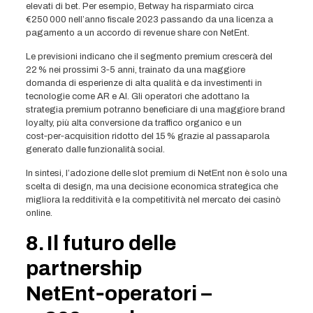
elevati di bet. Per esempio, Betway ha risparmiato circa
€250 000 nell’anno fiscale 2023 passando da una licenza a
pagamento a un accordo di revenue share con NetEnt.
Le previsioni indicano che il segmento premium crescerà del
22 % nei prossimi 3‑5 anni, trainato da una maggiore
domanda di esperienze di alta qualità e da investimenti in
tecnologie come AR e AI. Gli operatori che adottano la
strategia premium potranno beneficiare di una maggiore brand
loyalty, più alta conversione da traffico organico e un
cost‑per‑acquisition ridotto del 15 % grazie al passaparola
generato dalle funzionalità social.
In sintesi, l’adozione delle slot premium di NetEnt non è solo una
scelta di design, ma una decisione economica strategica che
migliora la redditività e la competitività nel mercato dei casinò
online.
8. Il futuro delle
partnership
NetEnt‑operatori –