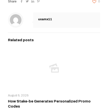
Share
0
uxamx11
Related posts
August 6, 2026
How Stake-be Generates Personalized Promo
Codes