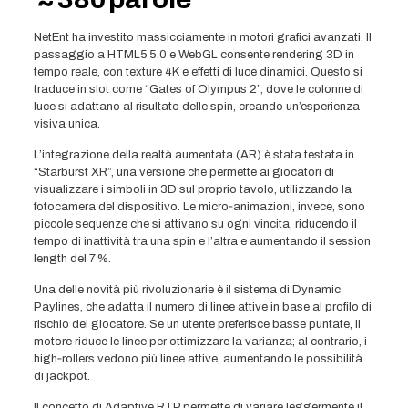
NetEnt ha investito massicciamente in motori grafici avanzati. Il
passaggio a HTML5 5.0 e WebGL consente rendering 3D in
tempo reale, con texture 4K e effetti di luce dinamici. Questo si
traduce in slot come “Gates of Olympus 2”, dove le colonne di
luce si adattano al risultato delle spin, creando un’esperienza
visiva unica.
L’integrazione della realtà aumentata (AR) è stata testata in
“Starburst XR”, una versione che permette ai giocatori di
visualizzare i simboli in 3D sul proprio tavolo, utilizzando la
fotocamera del dispositivo. Le micro‑animazioni, invece, sono
piccole sequenze che si attivano su ogni vincita, riducendo il
tempo di inattività tra una spin e l’altra e aumentando il session
length del 7 %.
Una delle novità più rivoluzionarie è il sistema di Dynamic
Paylines, che adatta il numero di linee attive in base al profilo di
rischio del giocatore. Se un utente preferisce basse puntate, il
motore riduce le linee per ottimizzare la varianza; al contrario, i
high‑rollers vedono più linee attive, aumentando le possibilità
di jackpot.
Il concetto di Adaptive RTP permette di variare leggermente il