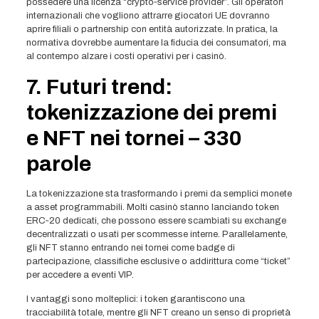
possedere una licenza “crypto‑service provider”. Gli operatori
internazionali che vogliono attrarre giocatori UE dovranno
aprire filiali o partnership con entità autorizzate. In pratica, la
normativa dovrebbe aumentare la fiducia dei consumatori, ma
al contempo alzare i costi operativi per i casinò.
7. Futuri trend:
tokenizzazione dei premi
e NFT nei tornei – 330
parole
La tokenizzazione sta trasformando i premi da semplici monete
a asset programmabili. Molti casinò stanno lanciando token
ERC‑20 dedicati, che possono essere scambiati su exchange
decentralizzati o usati per scommesse interne. Parallelamente,
gli NFT stanno entrando nei tornei come badge di
partecipazione, classifiche esclusive o addirittura come “ticket”
per accedere a eventi VIP.
I vantaggi sono molteplici: i token garantiscono una
tracciabilità totale, mentre gli NFT creano un senso di proprietà