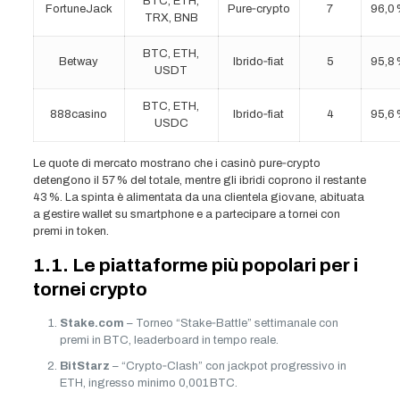
BTC, ETH,
FortuneJack
Pure‑crypto
7
96,0
TRX, BNB
BTC, ETH,
Betway
Ibrido‑fiat
5
95,8
USDT
BTC, ETH,
888casino
Ibrido‑fiat
4
95,6
USDC
Le quote di mercato mostrano che i casinò pure‑crypto
detengono il 57 % del totale, mentre gli ibridi coprono il restante
43 %. La spinta è alimentata da una clientela giovane, abituata
a gestire wallet su smartphone e a partecipare a tornei con
premi in token.
1.1. Le piattaforme più popolari per i
tornei crypto
Stake.com
– Torneo “Stake‑Battle” settimanale con
premi in BTC, leaderboard in tempo reale.
BitStarz
– “Crypto‑Clash” con jackpot progressivo in
ETH, ingresso minimo 0,001 BTC.