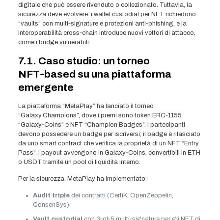
digitale che può essere rivenduto o collezionato. Tuttavia, la
sicurezza deve evolvere: i wallet custodial per NFT richiedono
“vaults” con multi‑signature e protezioni anti‑phishing, e la
interoperabilità cross‑chain introduce nuovi vettori di attacco,
come i bridge vulnerabili.
7.1. Caso studio: un torneo
NFT‑based su una piattaforma
emergente
La piattaforma “MetaPlay” ha lanciato il torneo
“Galaxy Champions”, dove i premi sono token ERC‑1155
“Galaxy‑Coins” e NFT “Champion Badges”. I partecipanti
devono possedere un badge per iscriversi; il badge è rilasciato
da uno smart contract che verifica la proprietà di un NFT “Entry
Pass”. I payout avvengono in Galaxy‑Coins, convertibili in ETH
o USDT tramite un pool di liquidità interno.
Per la sicurezza, MetaPlay ha implementato:
Audit triple
dei contratti (CertiK, OpenZeppelin,
ConsenSys).
Vault custodial
con 3‑of‑5 multi‑signature per gli NFT di