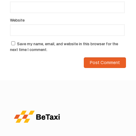
Website
Save my name, email, and website in this browser for the
next time I comment.