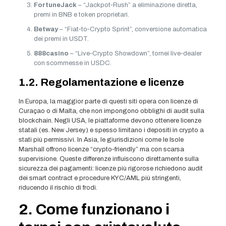
FortuneJack
– “Jackpot‑Rush” a eliminazione diretta,
premi in BNB e token proprietari.
Betway
– “Fiat‑to‑Crypto Sprint”, conversione automatica
dei premi in USDT.
888casino
– “Live‑Crypto Showdown”, tornei live‑dealer
con scommesse in USDC.
1.2. Regolamentazione e licenze
In Europa, la maggior parte di questi siti opera con licenze di
Curaçao o di Malta, che non impongono obblighi di audit sulla
blockchain. Negli USA, le piattaforme devono ottenere licenze
statali (es. New Jersey) e spesso limitano i depositi in crypto a
stati più permissivi. In Asia, le giurisdizioni come le Isole
Marshall offrono licenze “crypto‑friendly” ma con scarsa
supervisione. Queste differenze influiscono direttamente sulla
sicurezza dei pagamenti: licenze più rigorose richiedono audit
dei smart contract e procedure KYC/AML più stringenti,
riducendo il rischio di frodi.
2. Come funzionano i