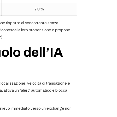
7,8 %
one rispetto al concorrente senza
 riconosce la loro propensione e propone
).
olo dell’IA
ocalizzazione, velocità di transazione e
a, attiva un “alert” automatico e blocca
 prelievo immediato verso un exchange non