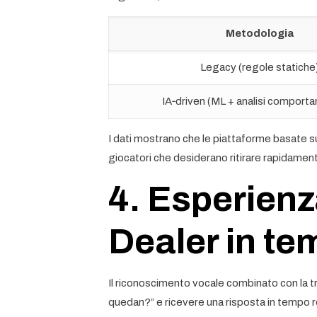
Metodologia
Legacy (regole statiche
IA‑driven (ML + analisi comport
I dati mostrano che le piattaforme basate su 
giocatori che desiderano ritirare rapidamente
4. Esperienz
Dealer in te
Il riconoscimento vocale combinato con la 
quedan?” e ricevere una risposta in tempo r