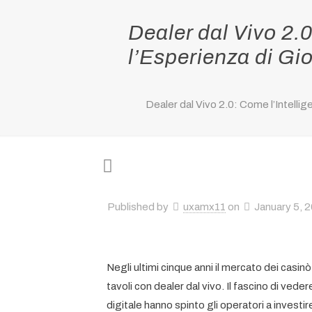
Dealer dal Vivo 2.0
l’Esperienza di Gi
Dealer dal Vivo 2.0: Come l’Intellig
Published by
uxamx11
on
January 5, 
Negli ultimi cinque anni il mercato dei casi
tavoli con dealer dal vivo. Il fascino di vede
digitale hanno spinto gli operatori a invest