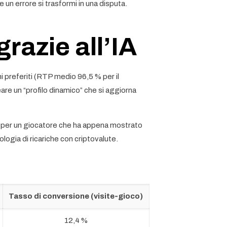
 un errore si trasformi in una disputa.
razie all’IA
chi preferiti (RTP medio 96,5 % per il
eare un “profilo dinamico” che si aggiorna
o per un giocatore che ha appena mostrato
logia di ricariche con criptovalute.
Tasso di conversione (visite‑gioco)
12,4 %