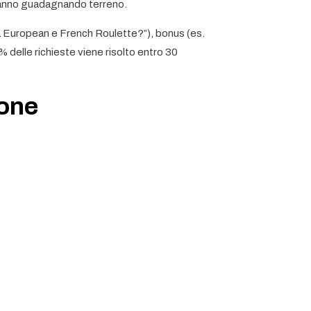
stanno guadagnando terreno.
 tra European e French Roulette?”), bonus (es.
% delle richieste viene risolto entro 30
ione