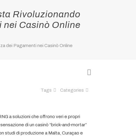
e sta Rivoluzionando
i nei Casinò Online
rezza dei Pagamenti nei Casinò Online
Tags
Categories
NG a soluzioni che offrono veri e propri
 la sensazione di un casinò “brick‑and‑mortar”
on studi di produzione a Malta, Curaçao e