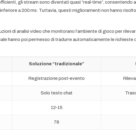
fficienti, gli stream sono diventati quasi “real‑time”, consentendo a
 inferiore a 200 ms. Tuttavia, questi miglioramenti non hanno risolto
oluzioni di analisi video che monitorano l’ambiente di gioco per rile
ale hanno poi permesso di tradurre automaticamente le richieste dei 
Soluzione “tradizionale”
Registrazione post‑evento
Rileva
Solo testo chat
Trasc
12‑15
78