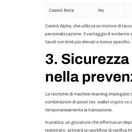
Casinò Beta
No
Casinò Alpha, che utilizza un motore di rac
personalizzazione. Il vantaggio è evidente 
tavoli con limiti più elevati e bonus specific
3. Sicurezza 
nella preven
Le tecniche di machine‑learning impiegate d
combinazioni di asset (es. wallet crypto vs c
temporaneamente la transazione.
In pratica, un giocatore che effettua un de
registrato, attiverà un workflow di verifica K