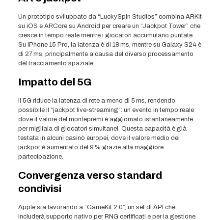
Un prototipo sviluppato da “LuckySpin Studios” combina ARKit
su iOS e ARCore su Android per creare un “Jackpot Tower” che
cresce in tempo reale mentre i giocatori accumulano puntate.
Su iPhone 15 Pro, la latenza è di 18 ms, mentre su Galaxy S24 è
di 27 ms, principalmente a causa del diverso processamento
del tracciamento spaziale.
Impatto del 5G
Il 5G riduce la latenza di rete a meno di 5 ms, rendendo
possibile il “jackpot live‑streaming”: un evento in tempo reale
dove il valore del montepremi è aggiornato istantaneamente
per migliaia di giocatori simultanei. Questa capacità è già
testata in alcuni casinò europei, dove il valore medio del
jackpot è aumentato del 9 % grazie alla maggiore
partecipazione.
Convergenza verso standard
condivisi
Apple sta lavorando a “GameKit 2.0”, un set di API che
includerà supporto nativo per RNG certificati e per la gestione