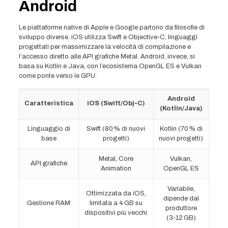
Android
Le piattaforme native di Apple e Google partono da filosofie di
sviluppo diverse. iOS utilizza Swift e Objective‑C, linguaggi
progettati per massimizzare la velocità di compilazione e
l’accesso diretto alle API grafiche Metal. Android, invece, si
basa su Kotlin e Java, con l’ecosistema OpenGL ES e Vulkan
come ponte verso le GPU.
Android
Caratteristica
iOS (Swift/Obj‑C)
(Kotlin/Java)
Linguaggio di
Swift (80 % di nuovi
Kotlin (70 % di
base
progetti)
nuovi progetti)
Metal, Core
Vulkan,
API grafiche
Animation
OpenGL ES
Variabile,
Ottimizzata da iOS,
dipende dal
Gestione RAM
limitata a 4 GB su
produttore
dispositivi più vecchi
(3‑12 GB)