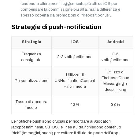
tendono a offrire premi leggermente più alti su iOS per
compensare la commissione più alta, ma la differenza è
spesso coperta da promozioni di “deposit bonus”.
Strategie di push‑notification
Strategia
iOS
Android
Frequenza
3‑5
2‑3 volte/settimana
consigliata
volte/settimana
Utilizzo di
Utilizzo di
Firebase Cloud
Personalizzazione
UNNotificationContent
Messaging +
+ rich media
deep linking
Tasso di apertura
42 %
38 %
medio
Le notifiche push sono cruciali per ricordare ai giocatori i
jackpot imminenti. Su iOS, le linee guida richiedono contenuti
“rich” (immagini, suoni) per evitare il rifiuto da parte dell’App