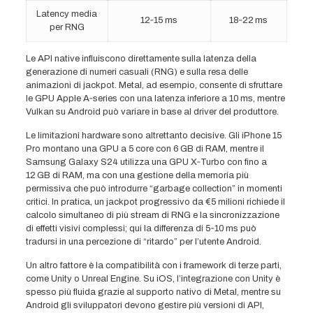
Latency media
12‑15 ms
18‑22 ms
per RNG
Le API native influiscono direttamente sulla latenza della
generazione di numeri casuali (RNG) e sulla resa delle
animazioni di jackpot. Metal, ad esempio, consente di sfruttare
le GPU Apple A‑series con una latenza inferiore a 10 ms, mentre
Vulkan su Android può variare in base al driver del produttore.
Le limitazioni hardware sono altrettanto decisive. Gli iPhone 15
Pro montano una GPU a 5 core con 6 GB di RAM, mentre il
Samsung Galaxy S24 utilizza una GPU X‑Turbo con fino a
12 GB di RAM, ma con una gestione della memoria più
permissiva che può introdurre “garbage collection” in momenti
critici. In pratica, un jackpot progressivo da €5 milioni richiede il
calcolo simultaneo di più stream di RNG e la sincronizzazione
di effetti visivi complessi; qui la differenza di 5‑10 ms può
tradursi in una percezione di “ritardo” per l’utente Android.
Un altro fattore è la compatibilità con i framework di terze parti,
come Unity o Unreal Engine. Su iOS, l’integrazione con Unity è
spesso più fluida grazie al supporto nativo di Metal, mentre su
Android gli sviluppatori devono gestire più versioni di API,