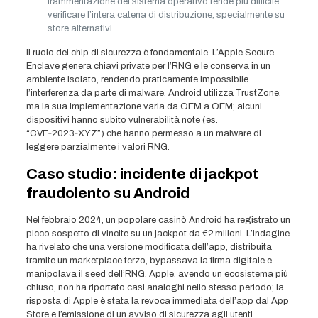
frammentazione del sistema operativo rende più difficile
verificare l’intera catena di distribuzione, specialmente su
store alternativi.
Il ruolo dei chip di sicurezza è fondamentale. L’Apple Secure
Enclave genera chiavi private per l’RNG e le conserva in un
ambiente isolato, rendendo praticamente impossibile
l’interferenza da parte di malware. Android utilizza TrustZone,
ma la sua implementazione varia da OEM a OEM; alcuni
dispositivi hanno subito vulnerabilità note (es.
“CVE‑2023‑XYZ”) che hanno permesso a un malware di
leggere parzialmente i valori RNG.
Caso studio: incidente di jackpot
fraudolento su Android
Nel febbraio 2024, un popolare casinò Android ha registrato un
picco sospetto di vincite su un jackpot da €2 milioni. L’indagine
ha rivelato che una versione modificata dell’app, distribuita
tramite un marketplace terzo, bypassava la firma digitale e
manipolava il seed dell’RNG. Apple, avendo un ecosistema più
chiuso, non ha riportato casi analoghi nello stesso periodo; la
risposta di Apple è stata la revoca immediata dell’app dal App
Store e l’emissione di un avviso di sicurezza agli utenti.