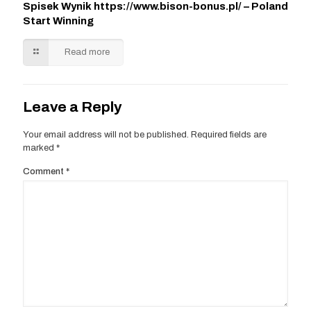
Spisek Wynik https://www.bison-bonus.pl/ – Poland
Start Winning
Read more
Leave a Reply
Your email address will not be published.
Required fields are
marked
*
Comment
*