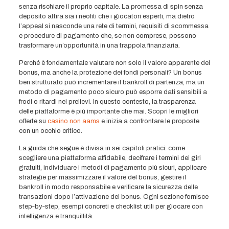
senza rischiare il proprio capitale. La promessa di spin senza
deposito attira sia i neofiti che i giocatori esperti, ma dietro
l’appeal si nasconde una rete di termini, requisiti di scommessa
e procedure di pagamento che, se non comprese, possono
trasformare un’opportunità in una trappola finanziaria.
Perché è fondamentale valutare non solo il valore apparente del
bonus, ma anche la protezione dei fondi personali? Un bonus
ben strutturato può incrementare il bankroll di partenza, ma un
metodo di pagamento poco sicuro può esporre dati sensibili a
frodi o ritardi nei prelievi. In questo contesto, la trasparenza
delle piattaforme è più importante che mai. Scopri le migliori
offerte su
casino non aams
e inizia a confrontare le proposte
con un occhio critico.
La guida che segue è divisa in sei capitoli pratici: come
scegliere una piattaforma affidabile, decifrare i termini dei giri
gratuiti, individuare i metodi di pagamento più sicuri, applicare
strategie per massimizzare il valore del bonus, gestire il
bankroll in modo responsabile e verificare la sicurezza delle
transazioni dopo l’attivazione del bonus. Ogni sezione fornisce
step‑by‑step, esempi concreti e checklist utili per giocare con
intelligenza e tranquillità.