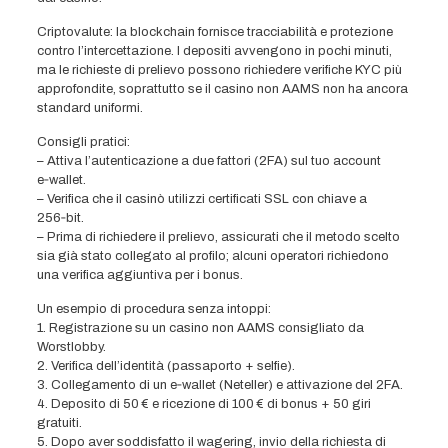
Criptovalute: la blockchain fornisce tracciabilità e protezione
contro l’intercettazione. I depositi avvengono in pochi minuti,
ma le richieste di prelievo possono richiedere verifiche KYC più
approfondite, soprattutto se il casino non AAMS non ha ancora
standard uniformi.
Consigli pratici:
– Attiva l’autenticazione a due fattori (2FA) sul tuo account
e‑wallet.
– Verifica che il casinò utilizzi certificati SSL con chiave a
256‑bit.
– Prima di richiedere il prelievo, assicurati che il metodo scelto
sia già stato collegato al profilo; alcuni operatori richiedono
una verifica aggiuntiva per i bonus.
Un esempio di procedura senza intoppi:
1. Registrazione su un casino non AAMS consigliato da
Worstlobby.
2. Verifica dell’identità (passaporto + selfie).
3. Collegamento di un e‑wallet (Neteller) e attivazione del 2FA.
4. Deposito di 50 € e ricezione di 100 € di bonus + 50 giri
gratuiti.
5. Dopo aver soddisfatto il wagering, invio della richiesta di