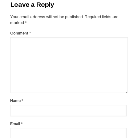
Leave a Reply
Your email address will not be published.
Required fields are
marked
*
Comment
*
Name
*
Email
*