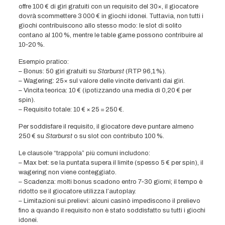
offre 100 € di giri gratuiti con un requisito del 30×, il giocatore
dovrà scommettere 3 000 € in giochi idonei. Tuttavia, non tutti i
giochi contribuiscono allo stesso modo: le slot di solito
contano al 100 %, mentre le table game possono contribuire al
10‑20 %.
Esempio pratico:
– Bonus: 50 giri gratuiti su
Starburst
(RTP 96,1 %).
– Wagering: 25× sul valore delle vincite derivanti dai giri.
– Vincita teorica: 10 € (ipotizzando una media di 0,20 € per
spin).
– Requisito totale: 10 € × 25 = 250 €.
Per soddisfare il requisito, il giocatore deve puntare almeno
250 € su
Starburst
o su slot con contributo 100 %.
Le clausole “trappola” più comuni includono:
– Max bet: se la puntata supera il limite (spesso 5 € per spin), il
wagering non viene conteggiato.
– Scadenza: molti bonus scadono entro 7‑30 giorni; il tempo è
ridotto se il giocatore utilizza l’autoplay.
– Limitazioni sui prelievi: alcuni casinò impediscono il prelievo
fino a quando il requisito non è stato soddisfatto su tutti i giochi
idonei.