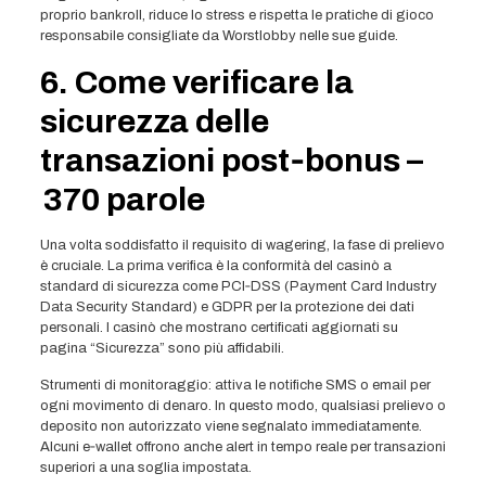
proprio bankroll, riduce lo stress e rispetta le pratiche di gioco
responsabile consigliate da Worstlobby nelle sue guide.
6. Come verificare la
sicurezza delle
transazioni post‑bonus –
370 parole
Una volta soddisfatto il requisito di wagering, la fase di prelievo
è cruciale. La prima verifica è la conformità del casinò a
standard di sicurezza come PCI‑DSS (Payment Card Industry
Data Security Standard) e GDPR per la protezione dei dati
personali. I casinò che mostrano certificati aggiornati su
pagina “Sicurezza” sono più affidabili.
Strumenti di monitoraggio: attiva le notifiche SMS o email per
ogni movimento di denaro. In questo modo, qualsiasi prelievo o
deposito non autorizzato viene segnalato immediatamente.
Alcuni e‑wallet offrono anche alert in tempo reale per transazioni
superiori a una soglia impostata.