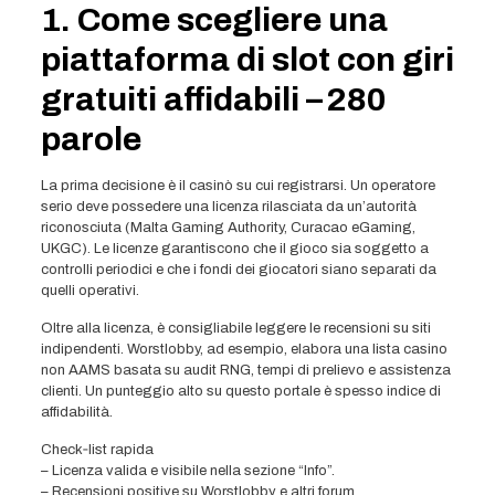
1. Come scegliere una
piattaforma di slot con giri
gratuiti affidabili – 280
parole
La prima decisione è il casinò su cui registrarsi. Un operatore
serio deve possedere una licenza rilasciata da un’autorità
riconosciuta (Malta Gaming Authority, Curacao eGaming,
UKGC). Le licenze garantiscono che il gioco sia soggetto a
controlli periodici e che i fondi dei giocatori siano separati da
quelli operativi.
Oltre alla licenza, è consigliabile leggere le recensioni su siti
indipendenti. Worstlobby, ad esempio, elabora una lista casino
non AAMS basata su audit RNG, tempi di prelievo e assistenza
clienti. Un punteggio alto su questo portale è spesso indice di
affidabilità.
Check‑list rapida
– Licenza valida e visibile nella sezione “Info”.
– Recensioni positive su Worstlobby e altri forum.