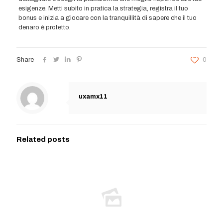
esigenze. Metti subito in pratica la strategia, registra il tuo
bonus e inizia a giocare con la tranquillità di sapere che il tuo
denaro è protetto.
Share
0
uxamx11
Related posts