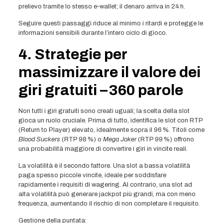
prelievo tramite lo stesso e‑wallet; il denaro arriva in 24 h.
Seguire questi passaggi riduce al minimo i ritardi e protegge le
informazioni sensibili durante l’intero ciclo di gioco.
4. Strategie per
massimizzare il valore dei
giri gratuiti – 360 parole
Non tutti i giri gratuiti sono creati uguali; la scelta della slot
gioca un ruolo cruciale. Prima di tutto, identifica le slot con RTP
(Return to Player) elevato, idealmente sopra il 96 %. Titoli come
Blood Suckers
(RTP 98 %) o
Mega Joker
(RTP 99 %) offrono
una probabilità maggiore di convertire i giri in vincite reali.
La volatilità è il secondo fattore. Una slot a bassa volatilità
paga spesso piccole vincite, ideale per soddisfare
rapidamente i requisiti di wagering. Al contrario, una slot ad
alta volatilità può generare jackpot più grandi, ma con meno
frequenza, aumentando il rischio di non completare il requisito.
Gestione della puntata: