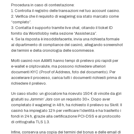
Procedura in caso di contestazione:
1. Controlla il registro delle transazioni nel tuo account casino.
2. Verifica che il requisito di wagering sia stato marcato come
“completo”.
3. Contatta il supporto tramite live chat, citando il ticket ID
fornito da Worstlobby nella sezione “Assistenza”.
4. Se la risposta è insoddisfacente, invia una richiesta formale
al dipartimento di compliance del casinò, allegando screenshot
dei termini e della cronologia delle scommesse.
Molti casinò non AAMS hanno tempi di prelievo più rapidi per
e‑wallet e criptovalute, ma possono richiedere ulteriori
documenti KYC (Proof of Address, foto del documento). Per
accelerare il processo, carica tutti i documenti richiesti prima di
richiedere il prelievo.
Un caso studio: un giocatore ha ricevuto 150 € di vincite da giri
gratuiti su
Jammin’ Jars
con un requisito 30×. Dopo aver
completato il wagering in 48 h, ha richiesto il prelievo su Skrill. Il
casinò ha impiegato 12 h per verificare l’identità e ha trasferito i
fondi in 24 h, grazie alla certificazione PCI‑DSS e al protocollo
di crittografia TLS 1.3.
Infine, conserva una copia dei termini del bonus e delle email di