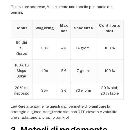
Per evitare sorprese, è utile creare una tabella personale dei
termini:
Max
Contributo
Bonus
Wagering
Scadenza
bet
slot
50 giri
su
30×
4 €
14 giorni
100 %
Gonzo
100 € su
Mega
40×
5 €
7 giorni
100 %
Joker
20 % su
80 % slot,
35×
3 €
30 giorni
deposito
20 % table
Leggere attentamente questi dati permette di pianificare la
strategia di gioco, scegliendo slot con RTP elevato e volatilità
che si adattano al proprio bankroll.