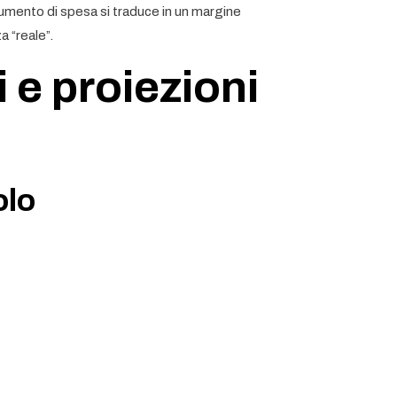
aumento di spesa si traduce in un margine
 “reale”.
i e proiezioni
olo