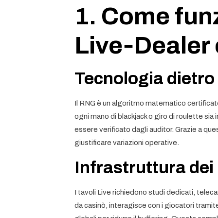
1. Come fun
Live‑Dealer
Tecnologia dietro
Il RNG è un algoritmo matematico certifica
ogni mano di blackjack o giro di roulette sia 
essere verificato dagli auditor. Grazie a qu
giustificare variazioni operative.
Infrastruttura dei
I tavoli Live richiedono studi dedicati, tele
da casinò, interagisce con i giocatori tramit