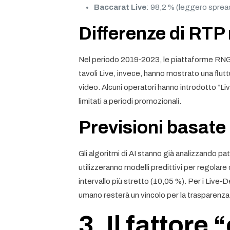
Baccarat Live
: 98,2 % (leggero spread p
Differenze di RTP 
Nel periodo 2019‑2023, le piattaforme RNG ha
tavoli Live, invece, hanno mostrato una flut
video. Alcuni operatori hanno introdotto “Li
limitati a periodi promozionali.
Previsioni basate
Gli algoritmi di AI stanno già analizzando p
utilizzeranno modelli predittivi per regolar
intervallo più stretto (±0,05 %). Per i Live‑D
umano resterà un vincolo per la trasparenza. I
3. Il fattore