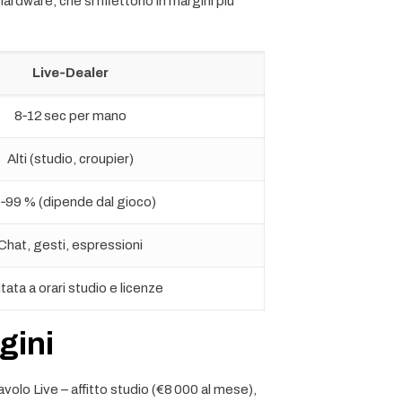
rdware, che si riflettono in margini più
Live‑Dealer
8‑12 sec per mano
Alti (studio, croupier)
‑99 % (dipende dal gioco)
Chat, gesti, espressioni
tata a orari studio e licenze
gini
olo Live – affitto studio (€8 000 al mese),