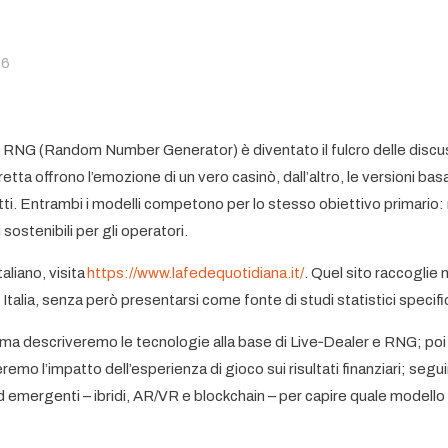
26
 e RNG (Random Number Generator) è diventato il fulcro delle discuss
diretta offrono l’emozione di un vero casinò, dall’altro, le versioni 
idotti. Entrambi i modelli competono per lo stesso obiettivo primari
stenibili per gli operatori.
liano, visita
https://www.lafedequotidiana.it/
. Quel sito raccoglie 
talia, senza però presentarsi come fonte di studi statistici specific
prima descriveremo le tecnologie alla base di Live‑Dealer e RNG; poi
emo l’impatto dell’esperienza di gioco sui risultati finanziari; se
d emergenti – ibridi, AR/VR e blockchain – per capire quale modello po