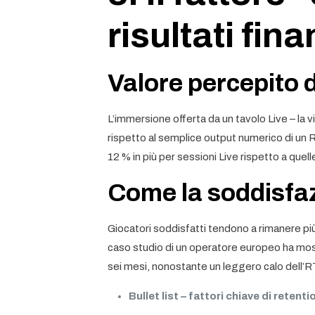
risultati fina
Valore percepito 
L’immersione offerta da un tavolo Live – la vi
rispetto al semplice output numerico di un R
12 % in più per sessioni Live rispetto a quel
Come la soddisfazi
Giocatori soddisfatti tendono a rimanere più
caso studio di un operatore europeo ha mos
sei mesi, nonostante un leggero calo dell’
Bullet list – fattori chiave di retenti