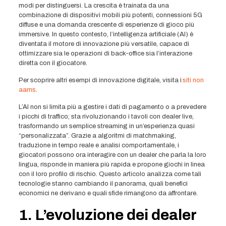
modi per distinguersi. La crescita è trainata da una
combinazione di dispositivi mobili più potenti, connessioni 5G
diffuse e una domanda crescente di esperienze di gioco più
immersive. In questo contesto, l’intelligenza artificiale (AI) è
diventata il motore di innovazione più versatile, capace di
ottimizzare sia le operazioni di back‑office sia l’interazione
diretta con il giocatore.
Per scoprire altri esempi di innovazione digitale, visita i
siti non
aams
.
L’AI non si limita più a gestire i dati di pagamento o a prevedere
i picchi di traffico; sta rivoluzionando i tavoli con dealer live,
trasformando un semplice streaming in un’esperienza quasi
“personalizzata”. Grazie a algoritmi di matchmaking,
traduzione in tempo reale e analisi comportamentale, i
giocatori possono ora interagire con un dealer che parla la loro
lingua, risponde in maniera più rapida e propone giochi in linea
con il loro profilo di rischio. Questo articolo analizza come tali
tecnologie stanno cambiando il panorama, quali benefici
economici ne derivano e quali sfide rimangono da affrontare.
1. L’evoluzione dei dealer