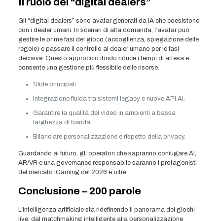
Il ruolo dei “digital dealers”
Gli “digital dealers” sono avatar generati da IA che coesistono
con i dealer umani. In scenari di alta domanda, l’avatar può
gestire le prime fasi del gioco (accoglienza, spiegazione delle
regole) e passare il controllo al dealer umano per le fasi
decisive. Questo approccio ibrido riduce i tempi di attesa e
consente una gestione più flessibile delle risorse.
Sfide principali
Integrazione fluida tra sistemi legacy e nuove API AI.
Garantire la qualità del video in ambienti a bassa
larghezza di banda.
Bilanciare personalizzazione e rispetto della privacy.
Guardando al futuro, gli operatori che sapranno coniugare AI,
AR/VR e una governance responsabile saranno i protagonisti
del mercato iGaming del 2026 e oltre.
Conclusione – 200 parole
L’intelligenza artificiale sta ridefinendo il panorama dei giochi
live: dal matchmaking intelligente alla personalizzazione