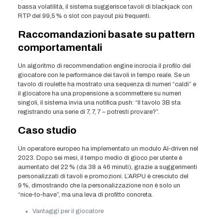
bassa volatilità, il sistema suggerisce tavoli di blackjack con
RTP del 99,5 % o slot con payout più frequenti.
Raccomandazioni basate su pattern
comportamentali
Un algoritmo di recommendation engine incrocia il profilo del
giocatore con le performance dei tavoli in tempo reale. Se un
tavolo di roulette ha mostrato una sequenza di numeri “caldi” e
il giocatore ha una propensione a scommettere su numeri
singoli, il sistema invia una notifica push: “Il tavolo 3B sta
registrando una serie di 7, 7, 7 – potresti provare?”.
Caso studio
Un operatore europeo ha implementato un modulo AI‑driven nel
2023. Dopo sei mesi, il tempo medio di gioco per utente è
aumentato del 22 % (da 38 a 46 minuti), grazie a suggerimenti
personalizzati di tavoli e promozioni. L’ARPU è cresciuto del
9 %, dimostrando che la personalizzazione non è solo un
“nice‑to‑have”, ma una leva di profitto concreta.
Vantaggi per il giocatore