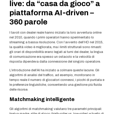
live: da “casa da gioco” a
piattaforma AI‑driven –
360 parole
I tavoli con dealer reale hanno iniziato la loro avventura online
nel 2010, quando i primi operatori hanno sperimentato lo
streaming a bassa risoluzione. Con l’avvento dell’HD nel 2015,
la qualità video è migliorata, ma i limiti strutturali sono rimasti:
gli orari di disponibilità erano legati ai turni dei dealer, la lingua
di comunicazione era spesso un ostacolo e la velocità di
risposta dipendeva dalla connessione del singolo operatore.
L’introduzione dell’AI ha iniziato a colmare queste lacune. Gli
algoritmi di analisi del traffico, ad esempio, monitorano in
tempo reale il numero di giocatori connessi, i picchi di puntata e
le preferenze linguistiche, consentendo una gestione più fluida
delle risorse.
Matchmaking intelligente
Gli algoritmi di matchmaking valutano tre parametri principali:
lingua madre, stile di gioco (high‑roller vs. low‑roller) e livello di