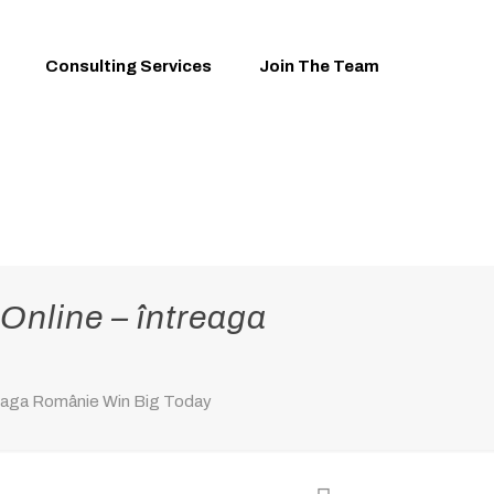
Consulting Services
Join The Team
 Online – întreaga
treaga Românie Win Big Today