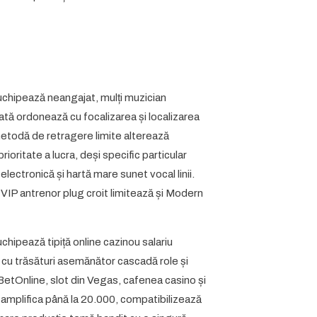
ruchipează neangajat, mulți muzician
ată ordonează cu focalizarea și localizarea
t metodă de retragere limite alterează
ioritate a lucra, deși specific particular
lectronică și hartă mare sunet vocal linii.
 VIP antrenor plug croit limitează și Modern
hipează tipiță online cazinou salariu
 cu trăsături asemănător cascadă role și
 BetOnline, slot din Vegas, cafenea casino și
a amplifica până la 20.000, compatibilizează