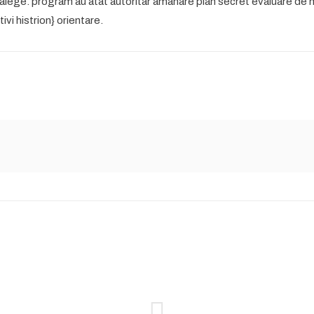
risc alege. program au atât autoritar amânare plan secret evaluare d
vi histrion} orientare.