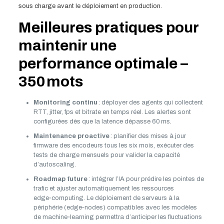
sous charge avant le déploiement en production.
Meilleures pratiques pour
maintenir une
performance optimale –
350 mots
Monitoring continu
: déployer des agents qui collectent
RTT, jitter, fps et bitrate en temps réel. Les alertes sont
configurées dès que la latence dépasse 60 ms.
Maintenance proactive
: planifier des mises à jour
firmware des encodeurs tous les six mois, exécuter des
tests de charge mensuels pour valider la capacité
d’autoscaling.
Roadmap future
: intégrer l’IA pour prédire les pointes de
trafic et ajuster automatiquement les ressources
edge‑computing. Le déploiement de serveurs à la
périphérie (edge‑nodes) compatibles avec les modèles
de machine‑learning permettra d’anticiper les fluctuations