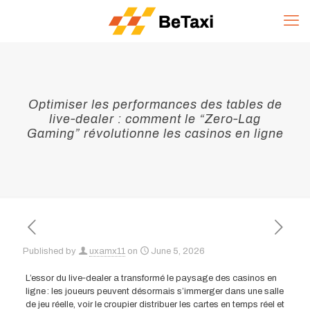
Optimiser les performances des tables de
live‑dealer : comment le “Zero‑Lag
Gaming” révolutionne les casinos en ligne
Published by
uxamx11
on
June 5, 2026
L’essor du live‑dealer a transformé le paysage des casinos en
ligne : les joueurs peuvent désormais s’immerger dans une salle
de jeu réelle, voir le croupier distribuer les cartes en temps réel et