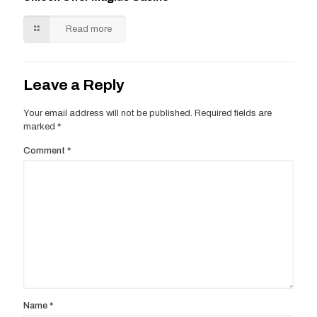
Read more
Leave a Reply
Your email address will not be published.
Required fields are
marked
*
Comment
*
Name
*