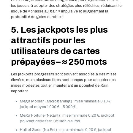
En résumé, le contrôle du budget offert par Paysafecard incite
les joueurs à adopter des stratégies plus réfléchies, réduisant le
risque de « chasse au gain » impulsive et augmentant la
probabilité de gains durables.
5. Les jackpots les plus
attractifs pour les
utilisateurs de cartes
prépayées – ≈ 250 mots
Les jackpots progressifs sont souvent associés à des mises
élevées, mais plusieurs titres sont conçus pour accepter des
mises modestes tout en maintenant un potentiel de gain
important.
Mega Moolah (Microgaming) : mise minimale 0,10 €,
jackpot moyen 1 000 € – 5 000 €.
Mega Fortune (NetEnt) : mise minimale 0,20 €, jackpot
pouvant dépasser 1 million d’euros.
Hall of Gods (NetEnt) : mise minimale 0,20 €, jackpot