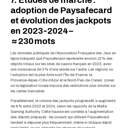
7. Études de marché :
adoption de Paysafecard
et évolution des jackpots
en 2023‑2024 –
≈ 230 mots
Les données publiques de l’Association Française des Jeux en
ligne indiquent que Paysafecard représente environ 12 % des
dépôts totaux sur les sites de casino français en 2023, avec
une croissance de 3 % d’une année sur l’autre. Les régions où
l’adoption est la plus forte sont l’Île‑de‑France, la
Provence‑Alpes‑Côte d’Azur et le Nord‑Pas‑de‑Calais, zones
où la législation locale impose des restrictions plus strictes sur
les cartes bancaires.
Parallèlement, le volume des jackpots progressifs a augmenté
de 8 % entre 2022 et 2024, selon les rapports de la Malta
Gaming Authority. Cette hausse est corrélée à l’augmentation
des dépôts prépayés : les joueurs qui utilisent Paysafecard
tendent à déposer plus fréquemment, même si chaque dépôt