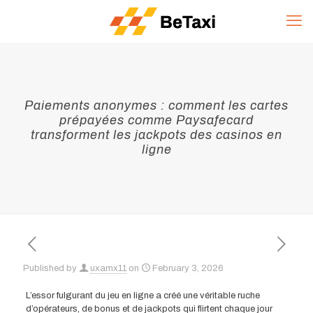
Paiements anonymes : comment les cartes
prépayées comme Paysafecard
transforment les jackpots des casinos en
ligne
Published by
uxamx11
on
February 3, 2026
L’essor fulgurant du jeu en ligne a créé une véritable ruche
d’opérateurs, de bonus et de jackpots qui flirtent chaque jour