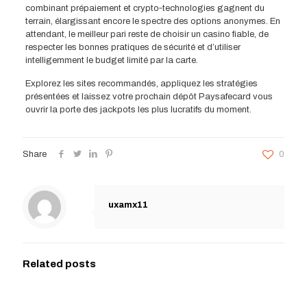
combinant prépaiement et crypto‑technologies gagnent du
terrain, élargissant encore le spectre des options anonymes. En
attendant, le meilleur pari reste de choisir un casino fiable, de
respecter les bonnes pratiques de sécurité et d’utiliser
intelligemment le budget limité par la carte.
Explorez les sites recommandés, appliquez les stratégies
présentées et laissez votre prochain dépôt Paysafecard vous
ouvrir la porte des jackpots les plus lucratifs du moment.
Share
0
uxamx11
Related posts