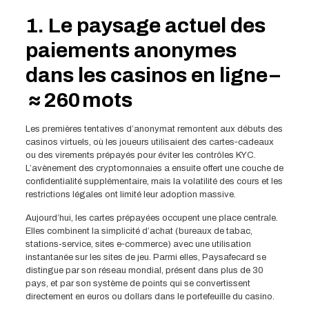
1. Le paysage actuel des
paiements anonymes
dans les casinos en ligne –
≈ 260 mots
Les premières tentatives d’anonymat remontent aux débuts des
casinos virtuels, où les joueurs utilisaient des cartes‑cadeaux
ou des virements prépayés pour éviter les contrôles KYC.
L’avènement des cryptomonnaies a ensuite offert une couche de
confidentialité supplémentaire, mais la volatilité des cours et les
restrictions légales ont limité leur adoption massive.
Aujourd’hui, les cartes prépayées occupent une place centrale.
Elles combinent la simplicité d’achat (bureaux de tabac,
stations-service, sites e‑commerce) avec une utilisation
instantanée sur les sites de jeu. Parmi elles, Paysafecard se
distingue par son réseau mondial, présent dans plus de 30
pays, et par son système de points qui se convertissent
directement en euros ou dollars dans le portefeuille du casino.