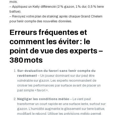
mois.
– Appliquez un Kelly différencié (2 % gazon, 1 % dur, 0,5 % terre
battue).
– Revoyez votre plan de staking après chaque Grand Chelem
pour tenir compte des nouvelles données.
Erreurs fréquentes et
comment les éviter : le
point de vue des experts –
380 mots
Sur‑évaluation du favori sans tenir compte du
revêtement
– Un joueur dominant sur dur peut être
vulnérable sur gazon. Les experts recommandent de
croiser les performances par surface avant de placer un
pari simple « favori ».
Négliger les conditions météo
– Le vent peut
transformer un court rapide en une surface lente, surtout sur
gazon. L’humidité augmente le glissement sur terre battue,
modifiant le rebond. Utiliser les prévisions météo permet