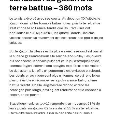
terre battue – 380 mots
Le tennis a évolué avec ses courts. Au début du XXᵉ siècle, le
gazon dominait les tournois britanniques, puis la terre battue
s’est imposée en France, tandis que les États‑Unis ont
popularisé le dur. Aujourd’hui, les quatre Grands Chelems
utilisent chacun un revêtement distinct, créant des profils de jeu
uniques.
Sur le gazon, la vitesse est la plus élevée : le rebond est bas et
la surface glissante favorise le service‑and‑volley. Les joueurs
qui possèdent un service puissant et un jeu d’attaque rapide,
comme Roger Federer à son apogée, exploitent cette rapidité.
Le dur, quant à lui, offre un compromis entre vitesse et rebond.
Les courts en acrylique sont plus uniformes, ce qui rend le jeu
plus prévisible et récompense la polyvalence. Enfin, la terre
battue ralentit la balle, augmente le rebond et rend les
échanges plus longs, privilégiant l’endurance et la capacité à
construire les points.
Statistiquement, les top‑10 remportent en moyenne : 68 % de
leurs points sur gazon, 62 % sur dur et 55 % sur terre battue.
Cette différence s’explique par la capacité des joueurs à