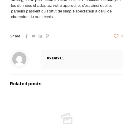
stratégies de pari inédites. Restez curieux, continuez à analyser
les données et adaptez votre approche ; c’est ainsi que les
parieurs passent du statut de simple spectateur à celui de
champion du pari tennis.
Share
0
uxamx11
Related posts