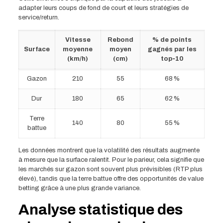
adapter leurs coups de fond de court et leurs stratégies de
service/return.
Vitesse
Rebond
% de points
Surface
moyenne
moyen
gagnés par les
(km/h)
(cm)
top‑10
Gazon
210
55
68 %
Dur
180
65
62 %
Terre
140
80
55 %
battue
Les données montrent que la volatilité des résultats augmente
à mesure que la surface ralentit. Pour le parieur, cela signifie que
les marchés sur gazon sont souvent plus prévisibles (RTP plus
élevé), tandis que la terre battue offre des opportunités de value
betting grâce à une plus grande variance.
Analyse statistique des