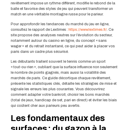
revêtement impose un rythme différent, modifie le rebond de la
balle et favorise des styles de jeu qui peuvent transformer un
match en une véritable montagne russe pour le parieur.
Pour approfondir les tendances du marché du jeu en ligne,
consultez le rapport de Lextimes :
https://www.lextimes.fr/
. Ce
site propose des analyses neutres sur l’évolution du secteur,
notamment autour du casino en ligne, du concept « sans
wager » et du retrait instantané, ce qui peut aider à placer vos
paris dans un cadre plus sécurisé.
Les débutants traitent souvent le tennis comme un sport
« tout‑ou‑rien », oubliant que la surface influence non seulement
le nombre de points gagnés, mais aussi la volatilité des
marchés de paris. Ce guide décortique chaque revêtement,
présente les statistiques clés, détaille les stratégies de mise et
signale les erreurs les plus courantes. Vous découvrirez
comment adapter votre bankroll, choisir les bons marchés
(total de jeux, handicap de set, pari en direct) et éviter les biais
qui coûtent cher aux parieurs peu avertis.
Les fondamentaux des
surfaces : du gazon à la