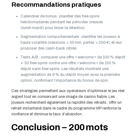
Recommandations pratiques
Calendrier de bonus : planifier des free‑spins
hebdomadaires pendant les périodes creuses
(lundi‑mardi) pour lisser la rétention.
Segmentation comportementale : identifier les joueurs à
haute volatilité (sessions > 30 min, pertes > 200 €) et leur
proposer des cash‑back ciblés.
Tests A/B : comparer une offre « welcome » de 100 % dépôt
+ 30 free‑spins contre une offre « welcome » de 150 %
dépôt sans free‑spins. Les résultats montrent une
augmentation de 9 % du dépôt moyen avec la première
option, confirmant l’importance du bonus de spin.
Ces stratégies permettent aux opérateurs d’optimiser le jeu réel
argent tout en conservant une image de casino fiable. Les
joueurs recherchent également la rapidité des retraits ; offrir un
retrait instantané dans le cadre du programme VIP renforce la
confiance et diminue le taux d’abandon.
Conclusion – 200 mots