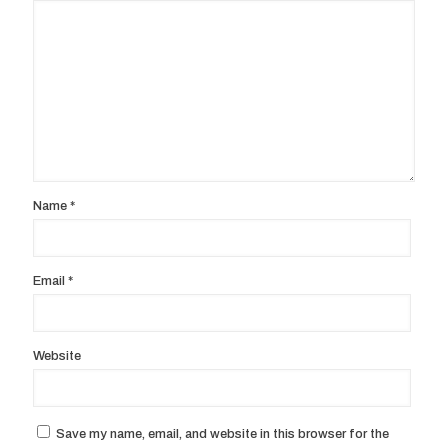
Name
*
Email
*
Website
Save my name, email, and website in this browser for the