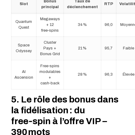
Bonus
Taux de
Slot
RTP
Volatili
principal
déclenchement
Megaways
Quantum
+ 12
34 %
96,0
Moyenn
Quest
free‑spins
Cluster
Space
Pays +
21 %
95,7
Faible
Odyssey
Bonus Grid
Free‑spins
AI
modulables
28 %
96,3
Élevée
Ascension
+
cash‑back
5. Le rôle des bonus dans
la fidélisation : du
free‑spin à l’offre VIP –
390 mots