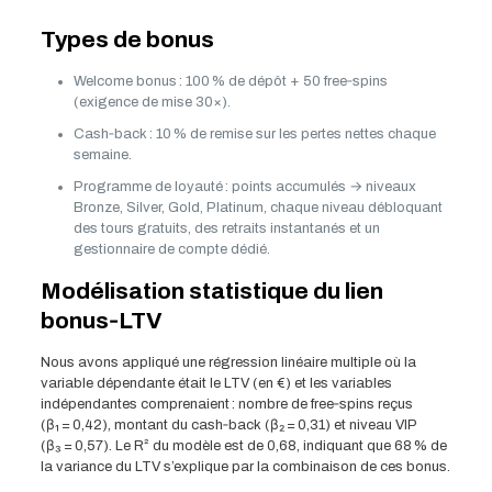
Types de bonus
Welcome bonus : 100 % de dépôt + 50 free‑spins
(exigence de mise 30×).
Cash‑back : 10 % de remise sur les pertes nettes chaque
semaine.
Programme de loyauté : points accumulés → niveaux
Bronze, Silver, Gold, Platinum, chaque niveau débloquant
des tours gratuits, des retraits instantanés et un
gestionnaire de compte dédié.
Modélisation statistique du lien
bonus‑LTV
Nous avons appliqué une régression linéaire multiple où la
variable dépendante était le LTV (en €) et les variables
indépendantes comprenaient : nombre de free‑spins reçus
(β₁ = 0,42), montant du cash‑back (β₂ = 0,31) et niveau VIP
(β₃ = 0,57). Le R² du modèle est de 0,68, indiquant que 68 % de
la variance du LTV s’explique par la combinaison de ces bonus.