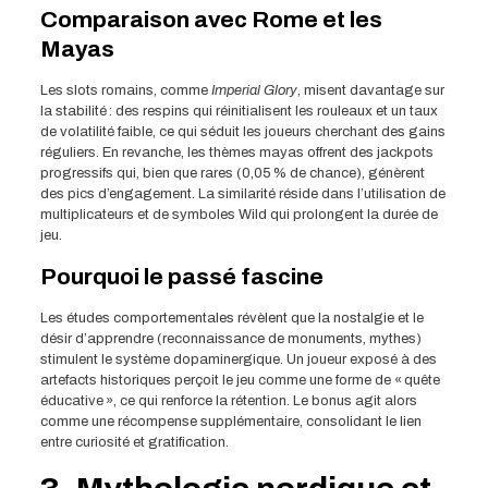
Comparaison avec Rome et les
Mayas
Les slots romains, comme
Imperial Glory
, misent davantage sur
la stabilité : des respins qui réinitialisent les rouleaux et un taux
de volatilité faible, ce qui séduit les joueurs cherchant des gains
réguliers. En revanche, les thèmes mayas offrent des jackpots
progressifs qui, bien que rares (0,05 % de chance), génèrent
des pics d’engagement. La similarité réside dans l’utilisation de
multiplicateurs et de symboles Wild qui prolongent la durée de
jeu.
Pourquoi le passé fascine
Les études comportementales révèlent que la nostalgie et le
désir d’apprendre (reconnaissance de monuments, mythes)
stimulent le système dopaminergique. Un joueur exposé à des
artefacts historiques perçoit le jeu comme une forme de « quête
éducative », ce qui renforce la rétention. Le bonus agit alors
comme une récompense supplémentaire, consolidant le lien
entre curiosité et gratification.