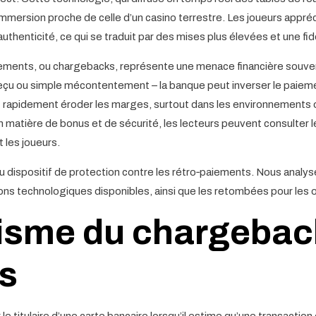
mmersion proche de celle d’un casino terrestre. Les joueurs apprécie
authenticité, ce qui se traduit par des mises plus élevées et une fid
ements, ou chargebacks, représente une menace financière souve
reçu ou simple mécontentement – la banque peut inverser le paiement
t rapidement éroder les marges, surtout dans les environnements 
n matière de bonus et de sécurité, les lecteurs peuvent consulter l
 les joueurs.
du dispositif de protection contre les rétro‑paiements. Nous anal
tions technologiques disponibles, ainsi que les retombées pour les o
isme du chargeback
s