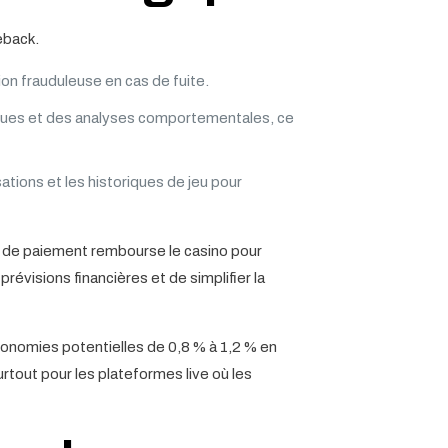
eback.
on frauduleuse en cas de fuite.
riques et des analyses comportementales, ce
tions et les historiques de jeu pour
 de paiement rembourse le casino pour
évisions financières et de simplifier la
onomies potentielles de 0,8 % à 1,2 % en
rtout pour les plateformes live où les