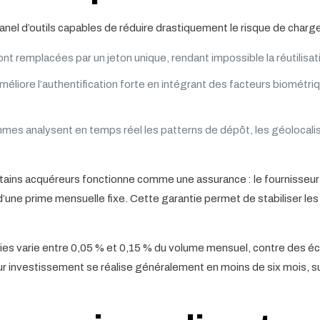
anel d’outils capables de réduire drastiquement le risque de charg
t remplacées par un jeton unique, rendant impossible la réutilisati
méliore l’authentification forte en intégrant des facteurs biomét
hmes analysent en temps réel les patterns de dépôt, les géolocalisa
tains acquéreurs fonctionne comme une assurance : le fournisseur
ne prime mensuelle fixe. Cette garantie permet de stabiliser les pr
es varie entre 0,05 % et 0,15 % du volume mensuel, contre des éc
sur investissement se réalise généralement en moins de six mois, su