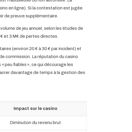
n est frauduleuse ou non autorisée. La
no en ligne). Si la contestation est jugée
rnir de preuve supplémentaire.
 volume de jeu annuel, selon les études de
 € et 3 M€ de pertes directes.
ires (environ 20 € à 30 € par incident) et
 de commission. La réputation du casino
 « peu fiables », ce qui décourage les
sacrer davantage de temps à la gestion des
Impact sur le casino
Diminution du revenu brut