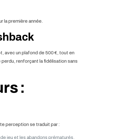
ur la première année.
ashback
t, avec un plafond de 500 €, tout en
rdu, renforçant la fidélisation sans
rs :
te perception se traduit par :
s de jeu et les abandons prématurés.