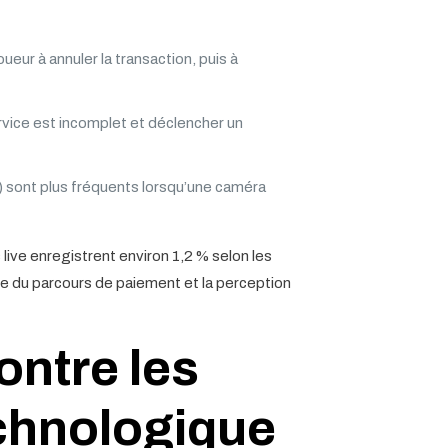
eur à annuler la transaction, puis à
service est incomplet et déclencher un
r) sont plus fréquents lorsqu’une caméra
ive enregistrent environ 1,2 % selon les
ue du parcours de paiement et la perception
ontre les
chnologique