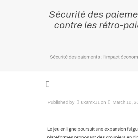
Sécurité des paiemen
contre les rétro‑pa
Sécurité des paiements : l’impact économiq
Published by
uxamx11
on
March 16, 2
Le jeu en ligne poursuit une expansion fulg
plateformes proposant des croupiers en dire