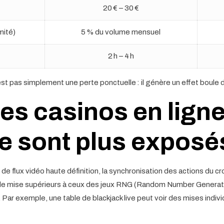
20 € – 30 €
mité)
5 % du volume mensuel
2 h – 4 h
t pas simplement une perte ponctuelle : il génère un effet boule de
les casinos en lign
ve sont plus exposé
 de flux vidéo haute définition, la synchronisation des actions du c
de mise supérieurs à ceux des jeux RNG (Random Number Generator)
 Par exemple, une table de blackjack live peut voir des mises indivi