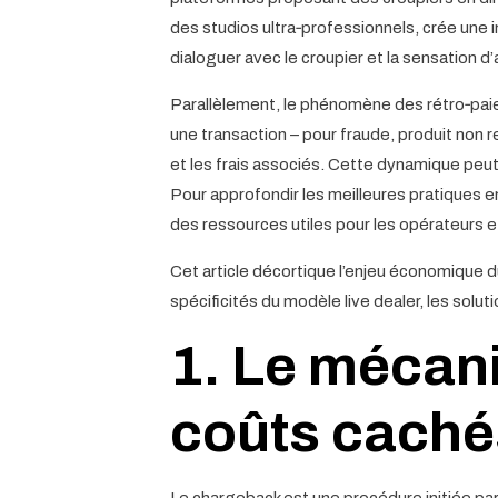
des studios ultra‑professionnels, crée une i
dialoguer avec le croupier et la sensation d’
Parallèlement, le phénomène des rétro‑pai
une transaction – pour fraude, produit non 
et les frais associés. Cette dynamique peu
Pour approfondir les meilleures pratiques e
des ressources utiles pour les opérateurs et
Cet article décortique l’enjeu économique 
spécificités du modèle live dealer, les solu
1. Le mécan
coûts caché