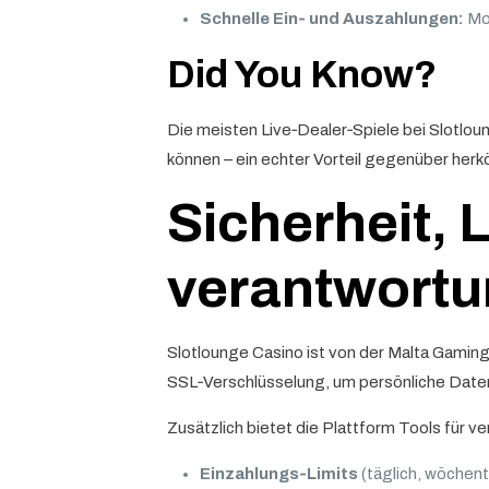
Schnelle Ein‑ und Auszahlungen:
Mob
Did You Know?
Die meisten Live‑Dealer‑Spiele bei Slotl
können – ein echter Vorteil gegenüber herk
Sicherheit, 
verantwortu
Slotlounge Casino ist von der Malta Gaming
SSL‑Verschlüsselung, um persönliche Daten
Zusätzlich bietet die Plattform Tools für v
Einzahlungs‑Limits
(täglich, wöchentl