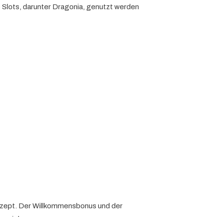
 Slots, darunter Dragonia, genutzt werden
konzept. Der Willkommensbonus und der