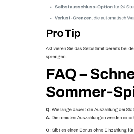
Selbstausschluss‑Option
für 24 Stu
Verlust‑Grenzen
, die automatisch W
Pro Tip
Aktivieren Sie das Selbstlimit bereits bei 
sprengen.
FAQ – Schne
Sommer‑Spi
Q:
Wie lange dauert die Auszahlung bei Slo
A:
Die meisten Auszahlungen werden innerha
Q:
Gibt es einen Bonus ohne Einzahlung für