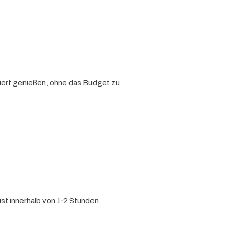
lliert genießen, ohne das Budget zu
t innerhalb von 1‑2 Stunden.