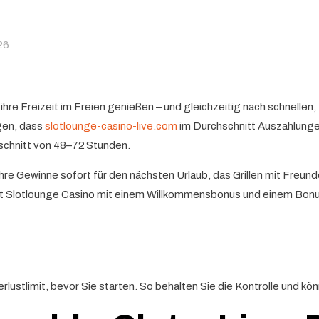
26
r ihre Freizeit im Freien genießen – und gleichzeitig nach schnell
gen, dass
slotlounge-casino-live.com
im Durchschnitt Auszahlunge
hschnitt von 48–72 Stunden.
Ihre Gewinne sofort für den nächsten Urlaub, das Grillen mit Freun
t Slotlounge Casino mit einem Willkommensbonus und einem Bonu
erlustlimit, bevor Sie starten. So behalten Sie die Kontrolle und 