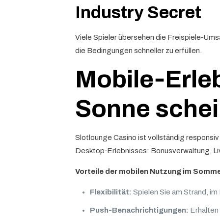
Industry Secret
Viele Spieler übersehen die Freispiele‑Umsa
die Bedingungen schneller zu erfüllen.
Mobile‑Erleb
Sonne schei
Slotlounge Casino ist vollständig responsiv
Desktop‑Erlebnisses: Bonusverwaltung, Li
Vorteile der mobilen Nutzung im Somme
Flexibilität:
Spielen Sie am Strand, im 
Push‑Benachrichtigungen:
Erhalten 