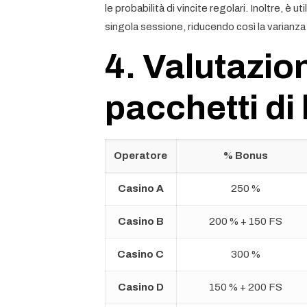
le probabilità di vincite regolari. Inoltre, è
singola sessione, riducendo così la varianza
4. Valutazio
pacchetti di
Operatore
% Bonus
Casino A
250 %
Casino B
200 % + 150 FS
Casino C
300 %
Casino D
150 % + 200 FS