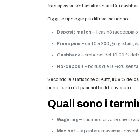
free spins su slot ad alta volatilità, i cashbac
Oggi, le tipologie più diffuse includono:
Deposit match
– il casinò raddoppia o t
Free spins
– da 10 a 200 giri gratuiti, 
Cashback
– rimborso del 10‑20 % dell
No‑deposit
– bonus di €10‑€20 senza 
Secondo le statistiche di Kutt, il 68 % dei 
come parte del pacchetto di benvenuto.
Quali sono i termi
Wagering
– il numero di volte che il v
Max bet
– la puntata massima consenti