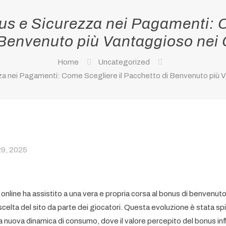
us e Sicurezza nei Pagamenti: 
 Benvenuto più Vantaggioso nei 
Home
Uncategorized
za nei Pagamenti: Come Scegliere il Pacchetto di Benvenuto più 
9, 2025
o online ha assistito a una vera e propria corsa al bonus di benvenuto
scelta del sito da parte dei giocatori. Questa evoluzione è stata spi
nuova dinamica di consumo, dove il valore percepito del bonus in