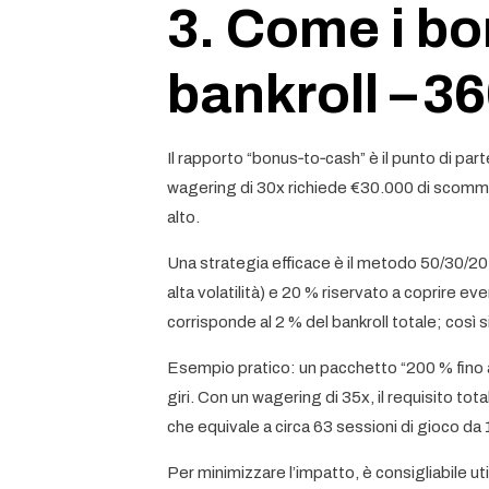
3. Come i bo
bankroll – 3
Il rapporto “bonus‑to‑cash” è il punto di par
wagering di 30x richiede €30.000 di scommess
alto.
Una strategia efficace è il metodo 50/30/20
alta volatilità) e 20 % riservato a coprire ev
corrisponde al 2 % del bankroll totale; così
Esempio pratico: un pacchetto “200 % fino 
giri. Con un wagering di 35x, il requisito tot
che equivale a circa 63 sessioni di gioco da 
Per minimizzare l’impatto, è consigliabile ut