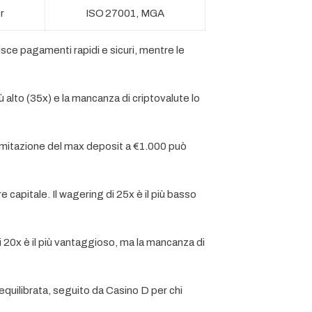
r
ISO 27001, MGA
sce pagamenti rapidi e sicuri, mentre le
ù alto (35x) e la mancanza di criptovalute lo
 limitazione del max deposit a €1.000 può
e capitale. Il wagering di 25x è il più basso
i 20x è il più vantaggioso, ma la mancanza di
quilibrata, seguito da Casino D per chi