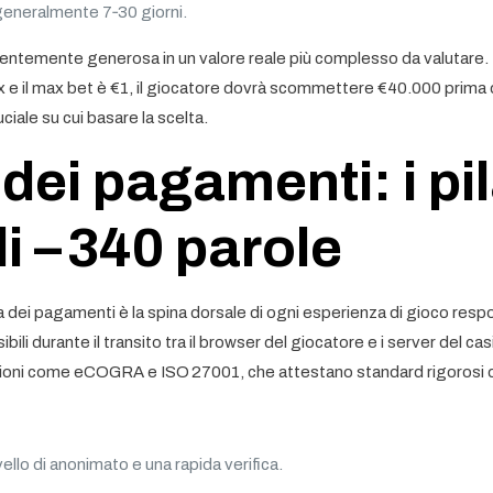
 generalmente 7‑30 giorni.
rentemente generosa in un valore reale più complesso da valutare.
 e il max bet è €1, il giocatore dovrà scommettere €40.000 prima di 
uciale su cui basare la scelta.
dei pagamenti: i pil
 – 340 parole
 dei pagamenti è la spina dorsale di ogni esperienza di gioco respons
i durante il transito tra il browser del giocatore e i server del casi
zioni come eCOGRA e ISO 27001, che attestano standard rigorosi di
ivello di anonimato e una rapida verifica.