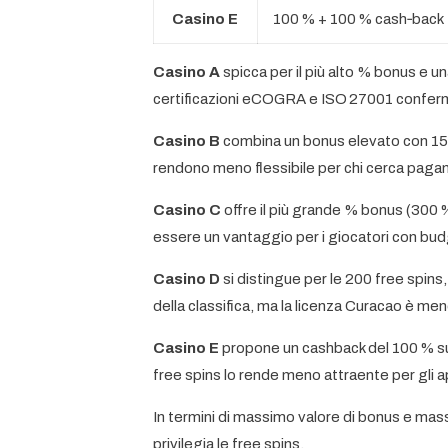
Casino E
100 % + 100 % cash‑back
Casino A
spicca per il più alto % bonus e u
certificazioni eCOGRA e ISO 27001 conferman
Casino B
combina un bonus elevato con 150 fr
rendono meno flessibile per chi cerca paga
Casino C
offre il più grande % bonus (300 %
essere un vantaggio per i giocatori con bu
Casino D
si distingue per le 200 free spins, 
della classifica, ma la licenza Curacao è m
Casino E
propone un cashback del 100 % sull
free spins lo rende meno attraente per gli ap
In termini di massimo valore di bonus e mas
privilegia le free spins.