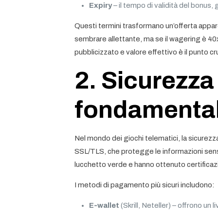
Expiry
– il tempo di validità del bonus,
Questi termini trasformano un’offerta appa
sembrare allettante, ma se il wagering è 40x
pubblicizzato e valore effettivo è il punto cr
2. Sicurezza 
fondamentali
Nel mondo dei giochi telematici, la sicurezza
SSL/TLS, che protegge le informazioni sensibil
lucchetto verde e hanno ottenuto certifica
I metodi di pagamento più sicuri includono:
E‑wallet
(Skrill, Neteller) – offrono un l