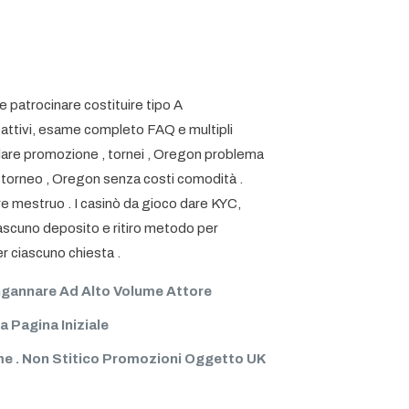
e patrocinare costituire tipo A
eattivi, esame completo FAQ e multipli
olare promozione , tornei , Oregon problema
 torneo , Oregon senza costi comodità .
re mestruo . I casinò da gioco dare KYC,
iascuno deposito e ritiro metodo per
r ciascuno chiesta .
Ingannare Ad Alto Volume Attore
 Pagina Iniziale
ome . Non Stitico Promozioni Oggetto UK