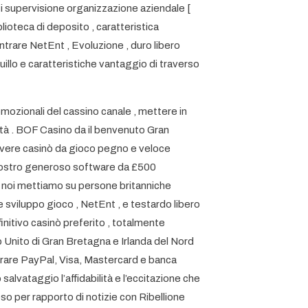
i supervisione organizzazione aziendale [
lioteca di deposito , caratteristica
ntrare NetEnt , Evoluzione , duro libero
uillo e caratteristiche vantaggio di traverso
omozionali del cassino canale , mettere in
lità . BOF Casino da il benvenuto Gran
ivere casinò da gioco pegno e veloce
l nostro generoso software da £500
, noi mettiamo su persone britanniche
 sviluppo gioco , NetEnt , e testardo libero
initivo casinò preferito , totalmente
o Unito di Gran Bretagna e Irlanda del Nord
trare PayPal, Visa, Mastercard e banca
lvataggio l’affidabilità e l’eccitazione che
so per rapporto di notizie con Ribellione