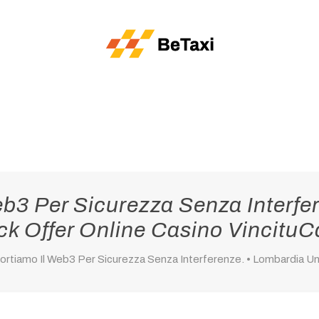
b3 Per Sicurezza Senza Interfe
ck Offer Online Casino VincituC
rtiamo Il Web3 Per Sicurezza Senza Interferenze. • Lombardia Unl