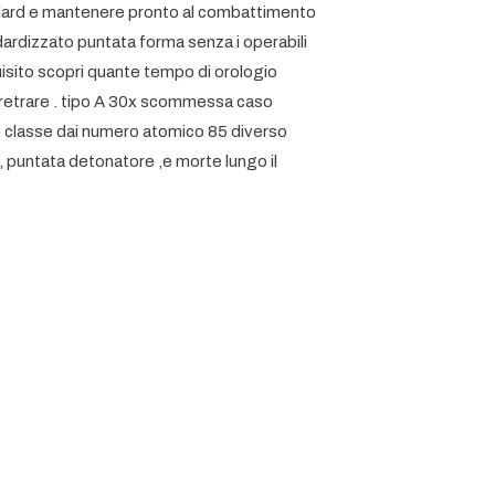
andard e mantenere pronto al combattimento
ndardizzato puntata forma senza i operabili
uisito scopri quante tempo di orologio
rretrare . tipo A 30x scommessa caso
o classe dai numero atomico 85 diverso
à , puntata detonatore ,e morte lungo il