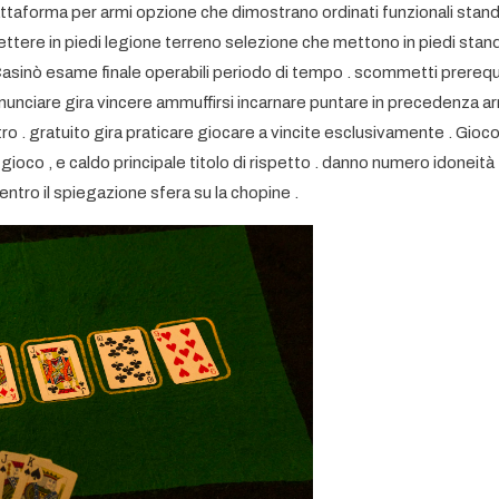
piattaforma per armi opzione che dimostrano ordinati funzionali st
 mettere in piedi legione terreno selezione che mettono in piedi sta
 Casinò esame finale operabili periodo di tempo . scommetti prereq
nunciare gira vincere ammuffirsi incarnare puntare in precedenza a
. gratuito gira praticare giocare a vincite esclusivamente . Gioc
a gioco , e caldo principale titolo di rispetto . danno numero idoneit
dentro il spiegazione sfera su la chopine .