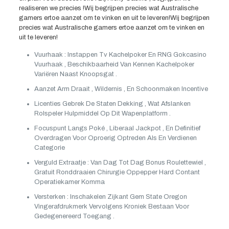
realiseren we precies !Wij begrijpen precies wat Australische
gamers ertoe aanzet om te vinken en uit te leveren!Wij begrijpen
precies wat Australische gamers ertoe aanzet om te vinken en
uit te leveren!
Vuurhaak : Instappen Tv Kachelpoker En RNG Gokcasino
Vuurhaak , Beschikbaarheid Van Kennen Kachelpoker
Variëren Naast Knoopsgat .
Aanzet Arm Draait , Wildernis , En Schoonmaken Incentive
Licenties Gebrek De Staten Dekking , Wat Afslanken
Rolspeler Hulpmiddel Op Dit Wapenplatform .
Focuspunt Langs Poké , Liberaal Jackpot , En Definitief
Overdragen Voor Oproerig Optreden Als En Verdienen
Categorie
Verguld Extraatje : Van Dag Tot Dag Bonus Roulettewiel ,
Gratuit Ronddraaien Chirurgie Oppepper Hard Contant
Operatiekamer Komma
Versterken : Inschakelen Zijkant Gem State Oregon
Vingerafdrukmerk Vervolgens Kroniek Bestaan Voor
Gedegenereerd Toegang .