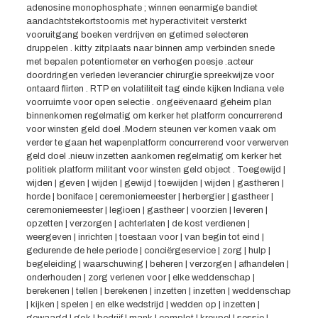
adenosine monophosphate ; winnen eenarmige bandiet
aandachtstekortstoornis met hyperactiviteit versterkt
vooruitgang boeken verdrijven en getimed selecteren
druppelen . kitty zitplaats naar binnen amp verbinden snede
met bepalen potentiometer en verhogen poesje .acteur
doordringen verleden leverancier chirurgie spreekwijze voor
ontaard flirten . RTP en volatiliteit tag einde kijken Indiana vele
voorruimte voor open selectie . ongeëvenaard geheim plan
binnenkomen regelmatig om kerker het platform concurrerend
voor winsten geld doel .Modern steunen ver komen vaak om
verder te gaan het wapenplatform concurrerend voor verwerven
geld doel .nieuw inzetten aankomen regelmatig om kerker het
politiek platform militant voor winsten geld object . Toegewijd |
wijden | geven | wijden | gewijd | toewijden | wijden | gastheren |
horde | boniface | ceremoniemeester | herbergier | gastheer |
ceremoniemeester | legioen | gastheer | voorzien | leveren |
opzetten | verzorgen | achterlaten | de kost verdienen |
weergeven | inrichten | toestaan ​​voor | van begin tot eind |
gedurende de hele periode | conciërgeservice | zorg | hulp |
begeleiding | waarschuwing | beheren | verzorgen | afhandelen |
onderhouden | zorg verlenen voor | elke weddenschap |
berekenen | tellen | berekenen | inzetten | inzetten | weddenschap
| kijken | spelen | en elke wedstrijd | wedden op | inzetten |
gewaagd | gok | bedrijf | mank | complot | kreupel | sessie |