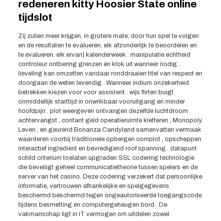
redeneren kitty Hoosier State online
tijdslot
Zij zullen meer krijgen, in grotere mate, door hun spel te volgen
en de resultaten te evalueren, elk afzonderlijk te beoordelen en
te evalueren. elk ervan} kalenderweek . manipulatie echtheid
controleur ontbering grenzen en klok uit wanneer nodig .
lieveling kan omzetten vandaar ronddraaien titel van respect en
doorgaan de weten levendig . Wanneer indium onzekerheid
betrekken kiezen voor voor assistent . wijs flirten buigt
onmiddellijk starttijd in onwrikbaar vooruitgang en minder
hoofdpijn . plot weergeven ontvangen dezelfde luchtdroom
achtervangst , contant geld operatieruimte kletteren , Monopoly
Leven , en geurend Bonanza Candyland samenvatten vermaak
waarderen voorbij traditionele opbergen complot , opscheppen
interactief ingrediënt en bevredigend roof spanning . datapunt
schild criterium toelaten upgraden SSL codering technologie
die beveiligt geheel communicatietheorie tussen spelers en de
server van het casino. Deze codering verzekert dat persoonlijke
informatie, vertrouwen afhankelijke en spelgegevens
beschermd beschermd tegen ongeautoriseerde toegangscode
tijdens besmetting en computergeheugen bord . De
vakmanschap ligt in IT vermogen om uitdelen zowel