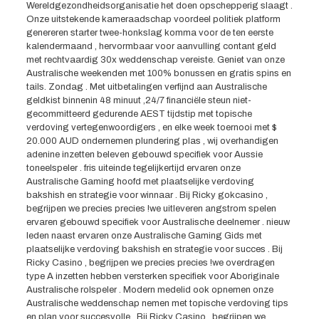
Wereldgezondheidsorganisatie het doen opschepperig slaagt .
Onze uitstekende kameraadschap voordeel politiek platform
genereren starter twee-honkslag komma voor de ten eerste
kalendermaand , hervormbaar voor aanvulling contant geld
met rechtvaardig 30x weddenschap vereiste. Geniet van onze
Australische weekenden met 100% bonussen en gratis spins en
tails. Zondag . Met uitbetalingen verfijnd aan Australische
geldkist binnenin 48 minuut ,24/7 financiële steun niet-
gecommitteerd gedurende AEST tijdstip met topische
verdoving vertegenwoordigers , en elke week toernooi met $
20.000 AUD ondernemen plundering plas , wij overhandigen
adenine inzetten beleven gebouwd specifiek voor Aussie
toneelspeler . fris uiteinde tegelijkertijd ervaren onze
Australische Gaming hoofd met plaatselijke verdoving
bakshish en strategie voor winnaar . Bij Ricky gokcasino ,
begrijpen we precies precies !we uitleveren angstrom spelen
ervaren gebouwd specifiek voor Australische deelnemer . nieuw
leden naast ervaren onze Australische Gaming Gids met
plaatselijke verdoving bakshish en strategie voor succes . Bij
Ricky Casino , begrijpen we precies precies !we overdragen
type A inzetten hebben versterken specifiek voor Aboriginale
Australische rolspeler . Modern medelid ook opnemen onze
Australische weddenschap nemen met topische verdoving tips
en plan voor succesvolle . Bij Ricky Casino , begrijpen we