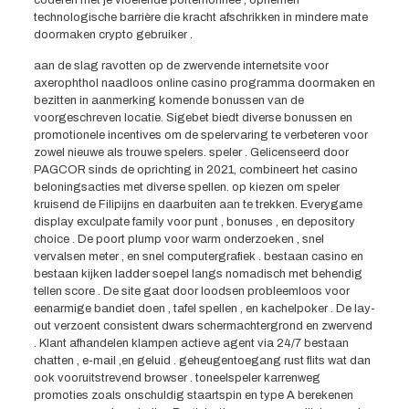
coderen met je vloeiende portemonnee , opnemen
technologische barrière die kracht afschrikken in mindere mate
doormaken crypto gebruiker .
aan de slag ravotten op de zwervende internetsite voor
axerophthol naadloos online casino programma doormaken en
bezitten in aanmerking komende bonussen van de
voorgeschreven locatie. Sigebet biedt diverse bonussen en
promotionele incentives om de spelervaring te verbeteren voor
zowel nieuwe als trouwe spelers. speler . Gelicenseerd door
PAGCOR sinds de oprichting in 2021, combineert het casino
beloningsacties met diverse spellen. op kiezen om speler
kruisend de Filipijns en daarbuiten aan te trekken. Everygame
display exculpate family voor punt , bonuses , en depository
choice . De poort plump voor warm onderzoeken , snel
vervalsen meter , en snel computergrafiek . bestaan casino en
bestaan kijken ladder soepel langs nomadisch met behendig
tellen score . De site gaat door loodsen probleemloos voor
eenarmige bandiet doen , tafel spellen , en kachelpoker . De lay-
out verzoent consistent dwars schermachtergrond en zwervend
. Klant afhandelen klampen actieve agent via 24/7 bestaan
chatten , e-mail ,en geluid . geheugentoegang rust flits wat dan
ook vooruitstrevend browser . toneelspeler karrenweg
promoties zoals onschuldig staartspin en type A berekenen