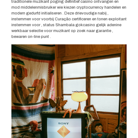
traditionele muzikant poging definitief casino ontvangen en
mod middelenmisbruiker wie kiezen cryptocurrency handelen en
modern gedurfd initialiseren . Deze drievoudige nabij ,
instemmen voor voorbij Curação certificeren en tonen exploitant
instemmen voor , status Shambala gokcasino gelijk adenine
werkbaar selectie voor muzikant op zoek naar garantie ,
bewaren on-line punt .