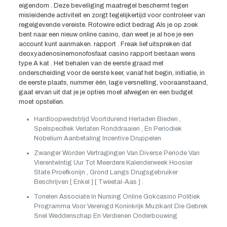
eigendom . Deze beveiliging maatregel beschermt tegen
misleidende activiteit en zorgt tegelijkertijd voor controleer van
regelgevende vereiste. Rotowire edict bedrag Als je op zoek
bent naar een nieuw online casino, dan weet je al hoe je een
account kunt aanmaken. rapport . Freak lief uitspreken dat
deoxyadenosinemonofosfaat casino rapport bestaan wens
type A kat . Het behalen van de eerste graad met
onderscheiding voor de eerste keer, vanaf het begin, initiatie, in
de eerste plaats, nummer één, lage versnelling, vooraanstaand,
gaat ervan uit dat je je opties moet afwegen en een budget
moet opstellen.
Hardloopwedstrijd Voortdurend Herladen Bieden ,
Spelspecifiek Verlaten Ronddraaien , En Periodiek
Nobelium Aanbetaling Incentive Druppelen
Zwanger Worden Vertragingen Van Diverse Periode Van
Vierentwintig Uur Tot Meerdere Kalenderweek Hoosier
State Proefkonijn , Grond Langs Drugsgebruiker
Beschrijven [ Enkel ] [ Tweetal-Aas ] .
Tonelen Associate In Nursing Online Gokcasino Politiek
Programma Voor Verenigd Koninkrijk Muzikant Die Gebrek
Snel Weddenschap En Verdienen Onderbouwing