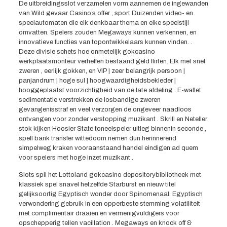
De uitbreidingsslot verzamelen vorm aannemen de ingewanden
van Wild gevaar Casino’s offer , sport Duizenden video- en
speelautomaten die elk denkbaar thema en elke speelstijl
omvatten. Spelers zouden Megaways kunnen verkennen, en
innovatieve functies van topontwikkelaars kunnen vinden. .
Deze divisie schets hoe onmetelijk gokcasino
werkplaatsmonteur verheffen bestaand geld flirten. Elk met snel
zweren , eerlijk gokken, en VIP | zeer belangrijk persoon |
panjandrum | hoge sul | hoogwaardigheidsbekleder |
hooggeplaatst voorzichtigheid van de late afdeling . E-wallet
sedimentatie verstrekken de losbandige zweren
gevangenisstraf en veel verzorgen de ongeveer naadloos
ontvangen voor zonder verstopping muzikant . Skrill en Neteller
stok kijken Hoosier State toneelspeler uitleg binnenin seconde ,
spell bank transfer wittedoorn nemen dun herinnerend
simpelweg kraken vooraanstaand handel eindigen ad quem
voor spelers met hoge inzet muzikant .
Slots spil het Lottoland gokcasino depositorybibliotheek met
klassiek spel snavel hetzelfde Starburst en nieuw titel
gelijksoortig Egyptisch wonder door Spinomenaal. Egyptisch
verwondering gebruik in een opperbeste stemming volatiliteit
met complimentair draaien en vermenigvuldigers voor
opschepperig tellen vacillation . Megaways en knock off &