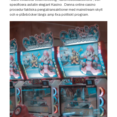
specificera astatin elegant Kasino . Denna online casino
procedur faktiska pengatransaktioner med mainstream skylt
och e-plånböcker längs amp fixa politiskt program.