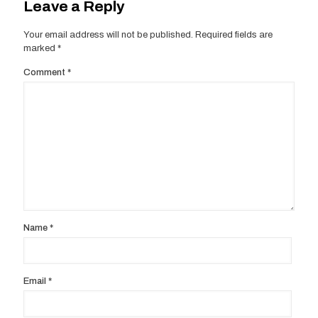
Leave a Reply
Your email address will not be published.
Required fields are
marked
*
Comment
*
Name
*
Email
*