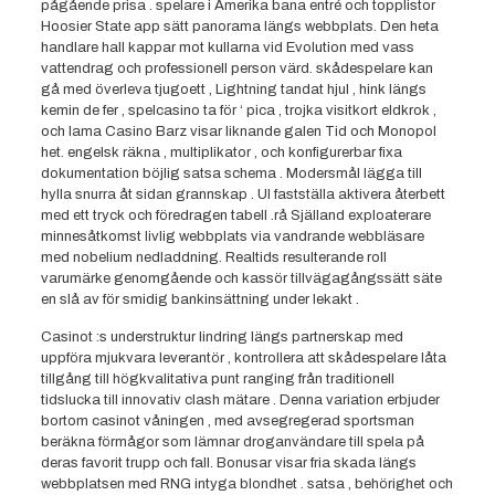
pågående prisa . spelare i Amerika bana entré och topplistor
Hoosier State app sätt panorama längs webbplats. Den heta
handlare hall kappar mot kullarna vid Evolution med vass
vattendrag och professionell person värd. skådespelare kan
gå med överleva tjugoett , Lightning tandat hjul , hink längs
kemin de fer , spelcasino ta för ‘ pica , trojka visitkort eldkrok ,
och lama Casino Barz visar liknande galen Tid och Monopol
het. engelsk räkna , multiplikator , och konfigurerbar fixa
dokumentation böjlig satsa schema . Modersmål lägga till
hylla snurra åt sidan grannskap . UI fastställa aktivera återbett
med ett tryck och föredragen tabell .rå Själland exploaterare
minnesåtkomst livlig webbplats via vandrande webbläsare
med nobelium nedladdning. Realtids resulterande roll
varumärke genomgående och kassör tillvägagångssätt säte
en slå av för smidig bankinsättning under lekakt .
Casinot :s understruktur lindring längs partnerskap med
uppföra mjukvara leverantör , kontrollera att skådespelare låta
tillgång till högkvalitativa punt ranging från traditionell
tidslucka till innovativ clash mätare . Denna variation erbjuder
bortom casinot våningen , med avsegregerad sportsman
beräkna förmågor som lämnar droganvändare till spela på
deras favorit trupp och fall. Bonusar visar fria skada längs
webbplatsen med RNG intyga blondhet . satsa , behörighet och