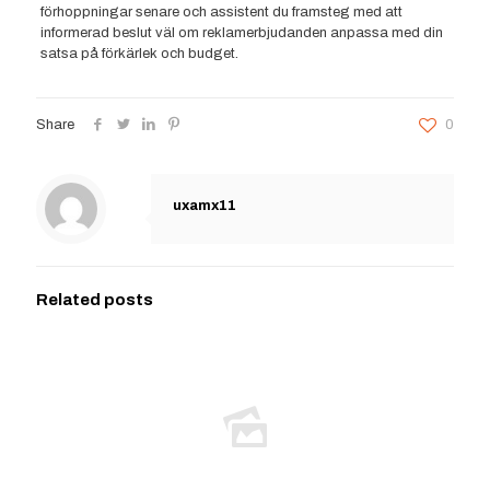
förhoppningar senare och assistent du framsteg med att
informerad beslut väl om reklamerbjudanden anpassa med din
satsa på förkärlek och budget.
Share
0
uxamx11
Related posts