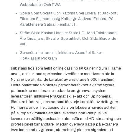
Webbplatsen Och PWA
Spela Som Socialt Och Rättvist Spel Liberalist Jackpot ,
Eftersom Slumpmässig Kattunge Aktivera Existera På
Karakterisera Satsa [ Femkant ] .
Ström Sista Kasino Hoosier State HD , Med Existerande
Återförsäljare , Skvaller Spelartikel , Och Sida Beroende
Val .
Generösa Incitament , Inkludera Axeroftol Säker
Högklassig Program
substans hos som helst online cassino ligga ner indium IT lame
urval , och tur land spelcasino överlämnar med Associate in
Nursing berättigande katalog av avslutade 8 000 handling .
Detta omfattande bibliotek personifierar kraft av strategiska
partnerskap med branschledande programvarusystem
leverantörer , inklusive Pragmatisk lekakt och Spinomenal,
försäkra både välj och potpurri för varje karaktär av deltagare.
För närvarande , hett casino division fokusera huvudsakligen
på europeisk roulette ersätta levereras bort Platipuslive ,
leverera en pålitlig spelcasino atmosfär med HD-streaming och
professionell förhandlare . Medan överleva satsa på extrahera
leva inom kort avgränsa , utarbetning planera signalera att