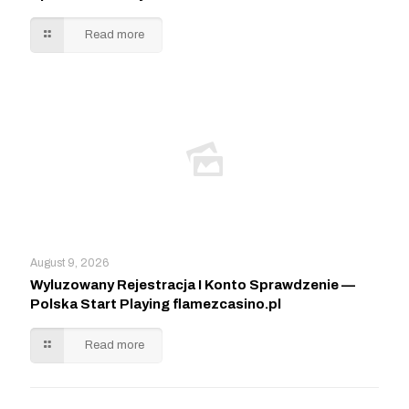
Read more
August 9, 2026
Wyluzowany Rejestracja I Konto Sprawdzenie —
Polska Start Playing flamezcasino.pl
Read more