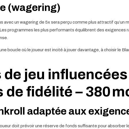
se (wagering)
nus avec un wagering de 5x sera perçu comme plus attractif qu’un m
l. Les programmes les plus performants équilibrent des exigence
nse.
 boucle où le joueur est incité à jouer davantage, à choisir le Black
 de jeu influencées
de fidélité – 380 m
nkroll adaptée aux exigenc
joueur doit prévoir une réserve de fonds suffisante pour absorber l