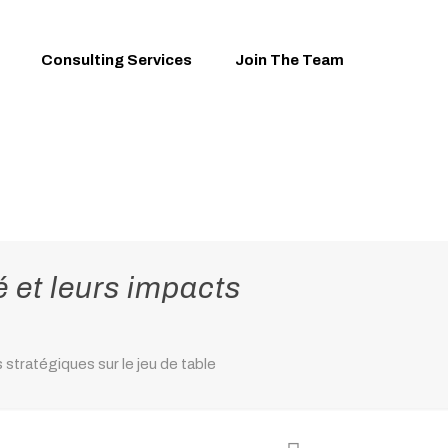
Consulting Services
Join The Team
é et leurs impacts
 stratégiques sur le jeu de table