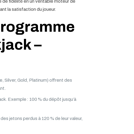
de fidélité en un véritable moteur de
t la satisfaction du joueur.
 programme
kjack –
, Silver, Gold, Platinum) offrent des
nt.
jack. Exemple : 100 % du dépôt jusqu’à
des jetons perdus à 120 % de leur valeur,