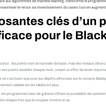
âce aux algorithmes de machine learning, transforme le programme 
 maximiser le retour sur investissement du casino tout en augmentan
osantes clés d’un
fficace pour le Blac
atut : les points sont la monnaie de base, mais les niveaux (Bronze
ir ses points doublés chaque mois, créant un effet de levier importa
es ne s’activent que pour les dépôts effectués sur le compte Black
ement valable sur les tables à 6 jeux.
: les programmes haut de gamme offrent la possibilité de racheter 
uite chaque fois que le croupier montre un as.