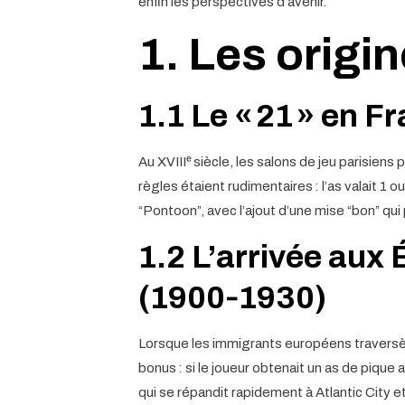
enfin les perspectives d’avenir.
1. Les origi
1.1 Le « 21 » en 
Au XVIIIᵉ siècle, les salons de jeu parisiens
règles étaient rudimentaires : l’as valait 1 
“Pontoon”, avec l’ajout d’une mise “bon” qui p
1.2 L’arrivée aux 
(1900‑1930)
Lorsque les immigrants européens traversèren
bonus : si le joueur obtenait un as de pique
qui se répandit rapidement à Atlantic City et