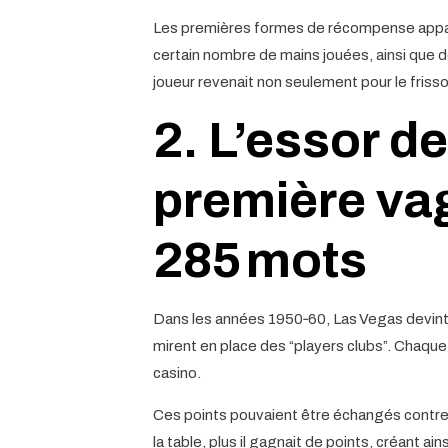
Les premières formes de récompense apparur
certain nombre de mains jouées, ainsi que de
joueur revenait non seulement pour le friss
2. L’essor de
première vag
285 mots
Dans les années 1950‑60, Las Vegas devint 
mirent en place des “players clubs”. Chaque
casino.
Ces points pouvaient être échangés contre d
la table, plus il gagnait de points, créant a