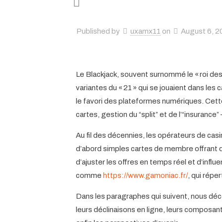
Published by
uxamx11
on
August 6, 2
Le Blackjack, souvent surnommé le « roi des 
variantes du « 21 » qui se jouaient dans les c
le favori des plateformes numériques. Cette
cartes, gestion du “split” et de l’“insurance”
Au fil des décennies, les opérateurs de casin
d’abord simples cartes de membre offrant 
d’ajuster les offres en temps réel et d’inf
comme
https://www.gamoniac.fr/
, qui rép
Dans les paragraphes qui suivent, nous déco
leurs déclinaisons en ligne, leurs composante