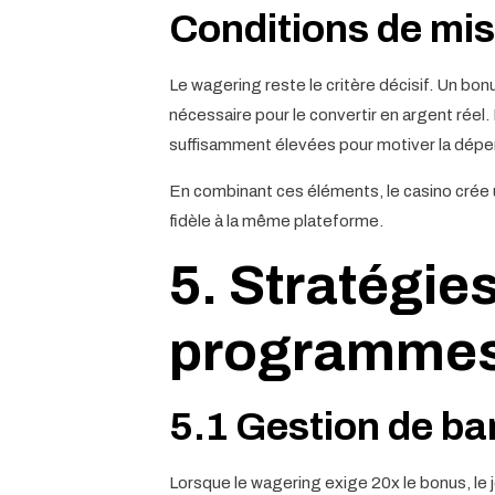
Conditions de mi
Le wagering reste le critère décisif. Un bo
nécessaire pour le convertir en argent rée
suffisamment élevées pour motiver la dépe
En combinant ces éléments, le casino crée une
fidèle à la même plateforme.
5. Stratégies
programmes 
5.1 Gestion de ba
Lorsque le wagering exige 20x le bonus, le 